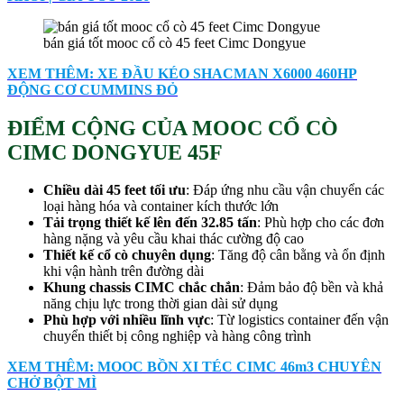
bán giá tốt mooc cổ cò 45 feet Cimc Dongyue
XEM THÊM: XE ĐẦU KÉO SHACMAN X6000 460HP
ĐỘNG CƠ CUMMINS ĐỎ
ĐIỂM CỘNG CỦA MOOC CỔ CÒ
CIMC DONGYUE 45F
Chiều dài 45 feet tối ưu
: Đáp ứng nhu cầu vận chuyển các
loại hàng hóa và container kích thước lớn
Tải trọng thiết kế lên đến 3
2.85
tấn
: Phù hợp cho các đơn
hàng nặng và yêu cầu khai thác cường độ cao
Thiết kế cổ cò chuyên dụng
: Tăng độ cân bằng và ổn định
khi vận hành trên đường dài
Khung chassis CIMC chắc chắn
: Đảm bảo độ bền và khả
năng chịu lực trong thời gian dài sử dụng
Phù hợp với nhiều lĩnh vực
: Từ logistics container đến vận
chuyển thiết bị công nghiệp và hàng công trình
XEM THÊM: MOOC BỒN XI TÉC CIMC 46m3 CHUYÊN
CHỞ BỘT MÌ