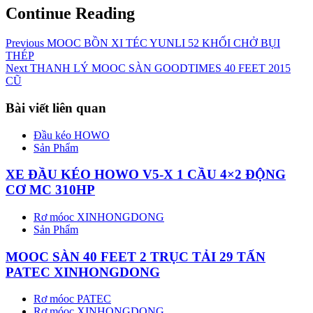
Continue Reading
Previous
MOOC BỒN XI TÉC YUNLI 52 KHỐI CHỞ BỤI
THÉP
Next
THANH LÝ MOOC SÀN GOODTIMES 40 FEET 2015
CŨ
Bài viết liên quan
Đầu kéo HOWO
Sản Phẩm
XE ĐẦU KÉO HOWO V5-X 1 CẦU 4×2 ĐỘNG
CƠ MC 310HP
Rơ móoc XINHONGDONG
Sản Phẩm
MOOC SÀN 40 FEET 2 TRỤC TẢI 29 TẤN
PATEC XINHONGDONG
Rơ móoc PATEC
Rơ móoc XINHONGDONG