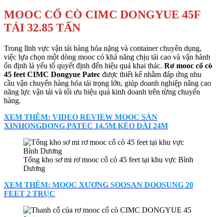
MOOC CỔ CÒ CIMC DONGYUE 45F
TẢI 32.85 TẤN
Trong lĩnh vực vận tải hàng hóa nặng và container chuyên dụng,
việc lựa chọn một dòng mooc có khả năng chịu tải cao và vận hành
ổn định là yếu tố quyết định đến hiệu quả khai thác.
Rơ mooc cổ cò
45 feet CIMC Dongyue Patec
được thiết kế nhằm đáp ứng nhu
cầu vận chuyển hàng hóa tải trọng lớn, giúp doanh nghiệp nâng cao
năng lực vận tải và tối ưu hiệu quả kinh doanh trên từng chuyến
hàng.
XEM THÊM: VIDEO REVIEW MOOC SÀN
XINHONGDONG PATEC 14.5M KÉO DÀI 24M
Tổng kho sơ mi rơ mooc cổ cò 45 feet tại khu vực Bình
Dương
XEM THÊM: MOOC XƯƠNG SOOSAN DOOSUNG 20
FEET 2 TRỤC