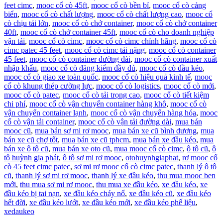
feet cimc
,
mooc cổ cò 45ft
,
mooc cổ cò bền bỉ
,
mooc cổ cò cảng
biển
,
mooc cổ cò chất lượng
,
mooc cổ cò chất lượng cao
,
mooc cổ
cò chịu tải lớn
,
mooc cổ cò chở container
,
mooc cổ cò chở container
40ft
,
mooc cổ cò chở container 45ft
,
mooc cổ cò cho doanh nghiệp
vận tải
,
mooc cổ cò cimc
,
mooc cổ cò cimc chính hãng
,
mooc cổ cò
cimc patec 45 feet
,
mooc cổ cò cimc tải nặng
,
mooc cổ cò container
45 feet
,
mooc cổ cò container đường dài
,
mooc cổ cò container xuất
nhập khẩu
,
mooc cổ cò đăng kiểm đầy đủ
,
mooc cổ cò đầu kéo
,
mooc cổ cò giao xe toàn quốc
,
mooc cổ cò hiệu quả kinh tế
,
mooc
cổ cò khung thép cường lực
,
mooc cổ cò logistics
,
mooc cổ cò mới
,
mooc cổ cò patec
,
mooc cổ cò tải trọng cao
,
mooc cổ cò tiết kiệm
chi phí
,
mooc cổ cò vận chuyển container hàng khô
,
mooc cổ cò
vận chuyển container lạnh
,
mooc cổ cò vận chuyển hàng hóa
,
mooc
cổ cò vận tải container
,
mooc cổ cò vận tải đường dài
,
mua bán
mooc cũ
,
mua bán sơ mi rơ mooc
,
mua bán xe cũ bình dương
,
mua
bán xe cũ chợ tốt
,
mua bán xe cũ tphcm
,
mua bán xe đầu kéo
,
mua
bán xe ô tô cũ
,
mua bán xe oto cũ
,
mua mooc cổ cò cimc
,
ô tô cũ
,
ô
tô huỳnh gia phát
,
ô tô sơ mi rơ mooc
,
otohuynhgiaphat
,
rơ mooc cổ
cò 45 feet cimc patec
,
sơ mi rơ mooc cổ cò cimc patec
,
thanh lý ô tô
cũ
,
thanh lý sơ mi rơ mooc
,
thanh lý xe đầu kéo
,
thu mua mooc ben
mới
,
thu mua sơ mi rơ mooc
,
thu mua xe đầu kéo
,
xe đầu kéo
,
xe
đầu kéo bị tai nạn
,
xe đầu kéo cháy nổ
,
xe đầu kéo cũ
,
xe đầu kéo
hết đời
,
xe đầu kéo lướt
,
xe đầu kéo mới
,
xe đầu kéo phế liệu
,
xedaukeo