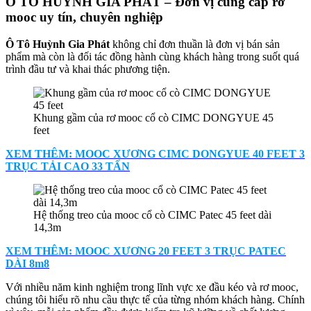
Ô TÔ HUỲNH GIA PHÁT
–
Đơn vị cung cấp rơ
mooc uy tín, chuyên nghiệp
Ô Tô Huỳnh Gia Phát
không chỉ đơn thuần là đơn vị bán sản
phẩm mà còn là đối tác đồng hành cùng khách hàng trong suốt quá
trình đầu tư và khai thác phương tiện.
Khung gầm của rơ mooc cổ cò CIMC DONGYUE 45
feet
XEM THÊM: MOOC XƯƠNG CIMC DONGYUE 40 FEET 3
TRỤC TẢI CAO 33 TẤN
Hệ thống treo của mooc cổ cò CIMC Patec 45 feet dài
14,3m
XEM THÊM: MOOC XƯƠNG 20 FEET 3 TRỤC PATEC
DÀI 8m8
Với nhiều năm kinh nghiệm trong lĩnh vực xe đầu kéo và rơ mooc,
chúng tôi hiểu rõ nhu cầu thực tế của từng nhóm khách hàng. Chính