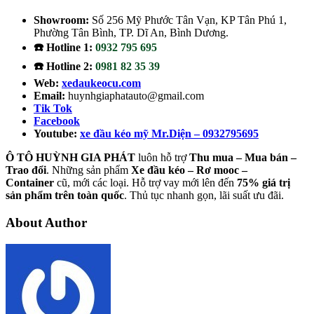
Showroom:
Số 256 Mỹ Phước Tân Vạn, KP Tân Phú 1,
Phường Tân Bình, TP. Dĩ An, Bình Dương.
☎️ Hotline 1:
0932 795 695
☎️ Hotline 2:
0981 82 35 39
Web:
xedaukeocu.com
Email:
huynhgiaphatauto@gmail.com
Tik Tok
Facebook
Youtube:
xe đầu kéo mỹ Mr.Diện – 0932795695
Ô TÔ HUỲNH GIA PHÁT
luôn hỗ trợ
Thu mua – Mua bán –
Trao
đổi
. Những sản phẩm
Xe đầu kéo – Rơ mooc –
Container
cũ, mới các loại. Hỗ trợ vay mới lên đến
75% giá trị
sản phẩm trên toàn quốc
. Thủ tục nhanh gọn, lãi suất ưu đãi.
About Author