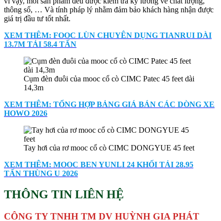
vì vậy, mỗi sản phẩm đều được kiểm tra kỹ lưỡng về chất lượng,
thông số, … Và tính pháp lý nhằm đảm bảo khách hàng nhận được
giá trị đầu tư tốt nhất.
XEM THÊM: FOOC LÙN CHUYÊN DỤNG TIANRUI DÀI
13.7M TẢI 58.4 TẤN
Cụm đèn đuôi của mooc cổ cò CIMC Patec 45 feet dài
14,3m
XEM THÊM: TỔNG HỢP BẢNG GIÁ BÁN CÁC DÒNG XE
HOWO 2026
Tay hơi của rơ mooc cổ cò CIMC DONGYUE 45 feet
XEM THÊM: MOOC BEN YUNLI 24 KHỐI TẢI 28.95
TẤN THÙNG U 2026
THÔNG TIN LIÊN HỆ
CÔNG TY TNHH TM DV HUỲNH GIA PHÁT