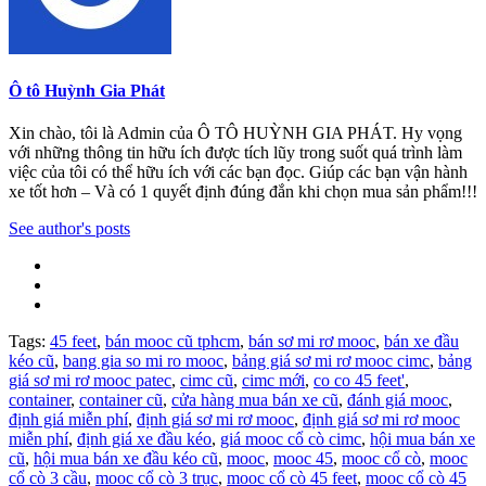
Ô tô Huỳnh Gia Phát
Xin chào, tôi là Admin của Ô TÔ HUỲNH GIA PHÁT. Hy vọng
với những thông tin hữu ích được tích lũy trong suốt quá trình làm
việc của tôi có thể hữu ích với các bạn đọc. Giúp các bạn vận hành
xe tốt hơn – Và có 1 quyết định đúng đắn khi chọn mua sản phẩm!!!
See author's posts
Tags:
45 feet
,
bán mooc cũ tphcm
,
bán sơ mi rơ mooc
,
bán xe đầu
kéo cũ
,
bang gia so mi ro mooc
,
bảng giá sơ mi rơ mooc cimc
,
bảng
giá sơ mi rơ mooc patec
,
cimc cũ
,
cimc mới
,
co co 45 feet'
,
container
,
container cũ
,
cửa hàng mua bán xe cũ
,
đánh giá mooc
,
định giá miễn phí
,
định giá sơ mi rơ mooc
,
định giá sơ mi rơ mooc
miễn phí
,
định giá xe đầu kéo
,
giá mooc cổ cò cimc
,
hội mua bán xe
cũ
,
hội mua bán xe đầu kéo cũ
,
mooc
,
mooc 45
,
mooc cổ cò
,
mooc
cổ cò 3 cầu
,
mooc cổ cò 3 trục
,
mooc cổ cò 45 feet
,
mooc cổ cò 45