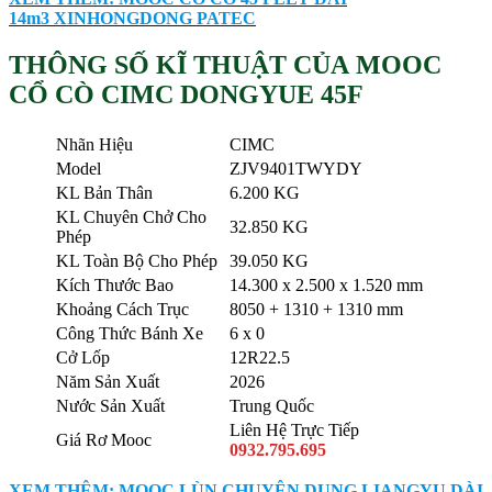
14m3 XINHONGDONG PATEC
THÔNG SỐ KĨ THUẬT CỦA MOOC
CỔ CÒ CIMC DONGYUE 45F
Nhãn Hiệu
CIMC
Model
ZJV9401TWYDY
KL Bản Thân
6.200 KG
KL Chuyên Chở Cho
32.850 KG
Phép
KL Toàn Bộ Cho Phép
39.050 KG
Kích Thước Bao
14.300 x 2.500 x 1.520 mm
Khoảng Cách Trục
8050 + 1310 + 1310 mm
Công Thức Bánh Xe
6 x 0
Cở Lốp
12R22.5
Năm Sản Xuất
2026
Nước Sản Xuất
Trung Quốc
Liên Hệ Trực Tiếp
Giá Rơ Mooc
0932.795.695
XEM THÊM: MOOC LÙN CHUYÊN DỤNG LIANGYU DÀI