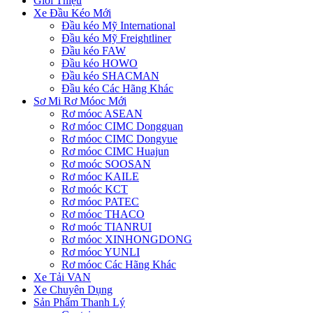
Giới Thiệu
Xe Đầu Kéo Mới
Đầu kéo Mỹ International
Đầu kéo Mỹ Freightliner
Đầu kéo FAW
Đầu kéo HOWO
Đầu kéo SHACMAN
Đầu kéo Các Hãng Khác
Sơ Mi Rơ Móoc Mới
Rơ móoc ASEAN
Rơ móoc CIMC Dongguan
Rơ móoc CIMC Dongyue
Rơ móoc CIMC Huajun
Rơ moóc SOOSAN
Rơ móoc KAILE
Rơ moóc KCT
Rơ móoc PATEC
Rơ móoc THACO
Rơ moóc TIANRUI
Rơ móoc XINHONGDONG
Rơ móoc YUNLI
Rơ móoc Các Hãng Khác
Xe Tải VAN
Xe Chuyên Dụng
Sản Phẩm Thanh Lý