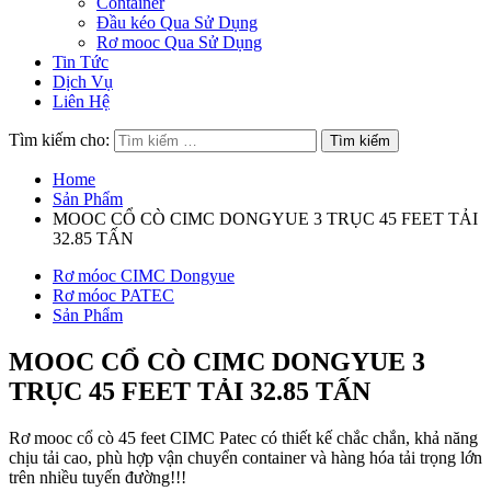
Container
Đầu kéo Qua Sử Dụng
Rơ mooc Qua Sử Dụng
Tin Tức
Dịch Vụ
Liên Hệ
Tìm kiếm cho:
Home
Sản Phẩm
MOOC CỔ CÒ CIMC DONGYUE 3 TRỤC 45 FEET TẢI
32.85 TẤN
Rơ móoc CIMC Dongyue
Rơ móoc PATEC
Sản Phẩm
MOOC CỔ CÒ CIMC DONGYUE 3
TRỤC 45 FEET TẢI 32.85 TẤN
Rơ mooc cổ cò 45 feet CIMC Patec có thiết kế chắc chắn, khả năng
chịu tải cao, phù hợp vận chuyển container và hàng hóa tải trọng lớn
trên nhiều tuyến đường!!!