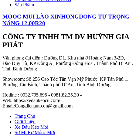
Sản Phẩm
MOOC MUI LÀO XINHONGDONG TỰ TRỌNG
NẶNG 12.00R20
CÔNG TY TNHH TM DV HUỲNH GIA
PHÁT
Văn phòng đại diện : Đường D1, Khu nhà ở Hoàng Nam 3-2D,
Đào Duy Từ, KP Đông A , Phường Đông Hòa , Thành Phố Dĩ An ,
Tỉnh Bình Dương
Showroom: Số 256 Cao Tốc Tân Vạn Mỹ Phước, KP Tân Phú 1,
Phường Tân Bình, Thành phố Dĩ An, Tỉnh Bình Dương
Hotline : 0932.795.695 - 0981.82.35.39 -
Web: https://xedaukeocu.com/ -
Email:Congdienauto.qn@gmail.com
Trang Chủ
Giới Thiệu
Xe Đầu Kéo Mới
Sơ Mi Rơ Móoc Mới