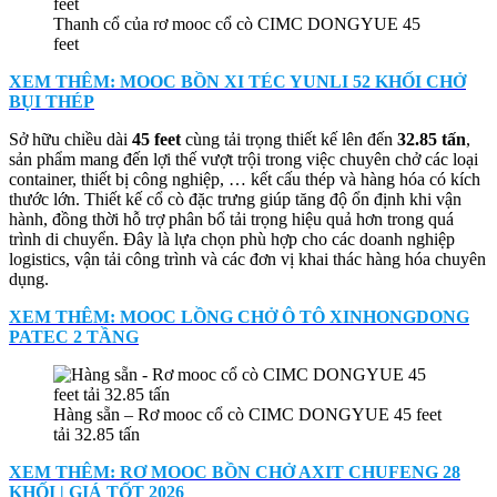
Thanh cổ của rơ mooc cổ cò CIMC DONGYUE 45
feet
XEM THÊM: MOOC BỒN XI TÉC YUNLI 52 KHỐI CHỞ
BỤI THÉP
Sở hữu chiều dài
45 feet
cùng tải trọng thiết kế lên đến
32.85 tấn
,
sản phẩm mang đến lợi thế vượt trội trong việc chuyên chở các loại
container, thiết bị công nghiệp, … kết cấu thép và hàng hóa có kích
thước lớn. Thiết kế cổ cò đặc trưng giúp tăng độ ổn định khi vận
hành, đồng thời hỗ trợ phân bổ tải trọng hiệu quả hơn trong quá
trình di chuyển. Đây là lựa chọn phù hợp cho các doanh nghiệp
logistics, vận tải công trình và các đơn vị khai thác hàng hóa chuyên
dụng.
XEM THÊM: MOOC LỒNG CHỞ Ô TÔ XINHONGDONG
PATEC 2 TẦNG
Hàng sẵn – Rơ mooc cổ cò CIMC DONGYUE 45 feet
tải 32.85 tấn
XEM THÊM: RƠ MOOC BỒN CHỞ AXIT CHUFENG 28
KHỐI | GIÁ TỐT 2026