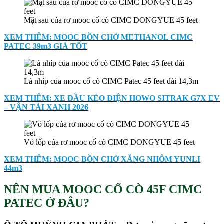
Mặt sau của rơ mooc cổ cò CIMC DONGYUE 45 feet
XEM THÊM: MOOC BỒN CHỞ METHANOL CIMC
PATEC 39m3 GIÁ TỐT
Lá nhíp của mooc cổ cò CIMC Patec 45 feet dài 14,3m
XEM THÊM: XE ĐẦU KÉO ĐIỆN HOWO SITRAK G7X EV
– VẬN TẢI XANH 2026
Vỏ lốp của rơ mooc cổ cò CIMC DONGYUE 45 feet
XEM THÊM: MOOC BỒN CHỞ XĂNG NHÔM YUNLI
44m3
NÊN MUA MOOC CỔ CÒ 45F CIMC
PATEC Ở ĐÂU?