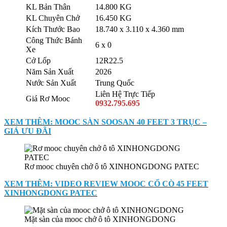
KL Bản Thân
14.800 KG
KL Chuyên Chở
16.450 KG
Kích Thước Bao
18.740 x 3.110 x 4.360 mm
Công Thức Bánh
6 x 0
Xe
Cở Lốp
12R22.5
Năm Sản Xuất
2026
Nước Sản Xuất
Trung Quốc
Liên Hệ Trực Tiếp
Giá Rơ Mooc
0932.795.695
XEM THÊM: MOOC SÀN SOOSAN 40 FEET 3 TRỤC –
GIÁ ƯU ĐÃI
Rơ mooc chuyên chở ô tô XINHONGDONG PATEC
XEM THÊM: VIDEO REVIEW MOOC CỔ CÒ 45 FEET
XINHONGDONG PATEC
Mặt sàn của mooc chở ô tô XINHONGDONG