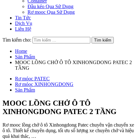
Container
Đầu kéo Qua Sử Dụng
Rơ mooc Qua Sử Dụng
Tin Tức
Dịch Vụ
Liên Hệ
Tìm kiếm cho:
Home
Sản Phẩm
MOOC LỒNG CHỞ Ô TÔ XINHONGDONG PATEC 2
TẦNG
Rơ móoc PATEC
Rơ móoc XINHONGDONG
Sản Phẩm
MOOC LỒNG CHỞ Ô TÔ
XINHONGDONG PATEC 2 TẦNG
Rơ mooc lồng chở ô tô Xinhongdong Patec chuyên vận chuyển xe
ô tô. Thiết kế chuyên dụng, tối ưu số lượng xe chuyên chở và hiệu
quả khai thác, …