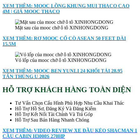
XEM THÊM: MOOC LỒNG KHUNG MUI THACO CAO
4M | GIÁ MOOC THACO
Mặt sau của mooc chở ô tô XINHONGDONG
XEM THÊM: RƠ MOOC CỔ CÒ ASEAN 50 FEET DÀI
15.5M
Vỏ lốp của mooc chở ô tô XINHONGDONG
XEM THÊM: MOOC BEN YUNLI 24 KHỐI TẢI 28.95
TẤN THÙNG U 2026
HỖ TRỢ KHÁCH HÀNG TOÀN DIỆN
Tư Vấn Chọn Cấu Hình Phù Hợp Nhu Cầu Khai Thác
Hỗ Trợ Hồ Sơ, Đăng Ký Và Đăng Kiểm
Hỗ Trợ Kết Nối Tài Chính Và Trả Góp
Hỗ Trợ Sau Bán Hàng Nhanh Chóng
XEM THÊM: VIDEO REVIEW XE ĐẦU KÉO SHACMAN 1
CẦU CABIN H3000S 270HP