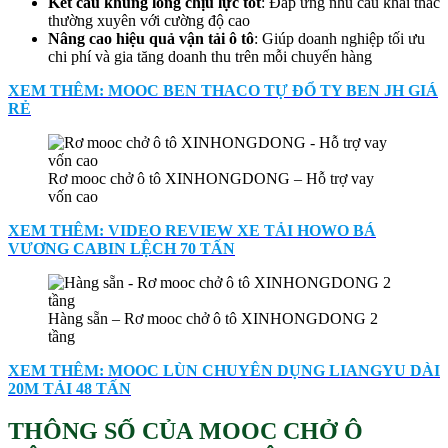
Kết cấu khung lồng chịu lực tốt
: Đáp ứng nhu cầu khai thác
thường xuyên với cường độ cao
Nâng cao hiệu quả vận tải ô tô
: Giúp doanh nghiệp tối ưu
chi phí và gia tăng doanh thu trên mỗi chuyến hàng
XEM THÊM: MOOC BEN THACO TỰ ĐỔ TY BEN JH GIÁ
RẺ
Rơ mooc chở ô tô XINHONGDONG – Hỗ trợ vay
vốn cao
XEM THÊM: VIDEO REVIEW XE TẢI HOWO BÁ
VƯƠNG CABIN LỆCH 70 TẤN
Hàng sẵn – Rơ mooc chở ô tô XINHONGDONG 2
tầng
XEM THÊM: MOOC LÙN CHUYÊN DỤNG LIANGYU DÀI
20M TẢI 48 TẤN
THÔNG SỐ CỦA MOOC CHỞ Ô