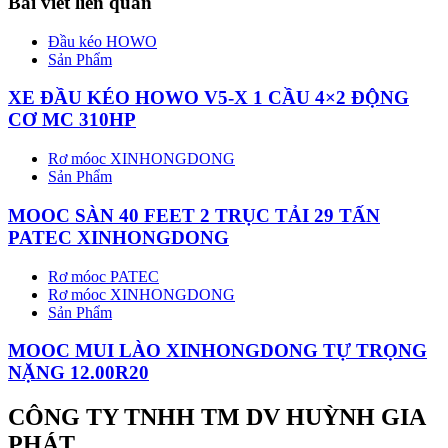
Bài viết liên quan
Đầu kéo HOWO
Sản Phẩm
XE ĐẦU KÉO HOWO V5-X 1 CẦU 4×2 ĐỘNG
CƠ MC 310HP
Rơ móoc XINHONGDONG
Sản Phẩm
MOOC SÀN 40 FEET 2 TRỤC TẢI 29 TẤN
PATEC XINHONGDONG
Rơ móoc PATEC
Rơ móoc XINHONGDONG
Sản Phẩm
MOOC MUI LÀO XINHONGDONG TỰ TRỌNG
NẶNG 12.00R20
CÔNG TY TNHH TM DV HUỲNH GIA
PHÁT