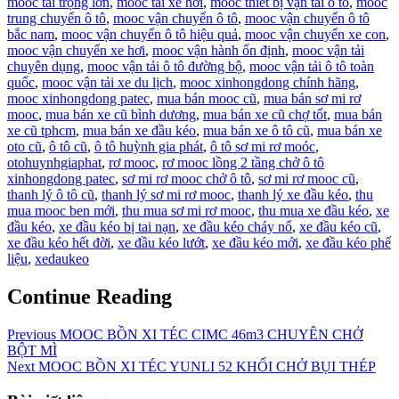
mooc tải trọng lớn
,
mooc tải xe hơi
,
mooc thiết bị vận tải ô tô
,
mooc
trung chuyển ô tô
,
mooc vận chuyển ô tô
,
mooc vận chuyển ô tô
bắc nam
,
mooc vận chuyển ô tô hiệu quả
,
mooc vận chuyển xe con
,
mooc vận chuyển xe hơi
,
mooc vận hành ổn định
,
mooc vận tải
chuyên dụng
,
mooc vận tải ô tô đường bộ
,
mooc vận tải ô tô toàn
quốc
,
mooc vận tải xe du lịch
,
mooc xinhongdong chính hãng
,
mooc xinhongdong patec
,
mua bán mooc cũ
,
mua bán sơ mi rơ
mooc
,
mua bán xe cũ bình dương
,
mua bán xe cũ chợ tốt
,
mua bán
xe cũ tphcm
,
mua bán xe đầu kéo
,
mua bán xe ô tô cũ
,
mua bán xe
oto cũ
,
ô tô cũ
,
ô tô huỳnh gia phát
,
ô tô sơ mi rơ moóc
,
otohuynhgiaphat
,
rơ mooc
,
rơ mooc lồng 2 tầng chở ô tô
xinhongdong patec
,
sơ mi rơ mooc chở ô tô
,
sơ mi rơ mooc cũ
,
thanh lý ô tô cũ
,
thanh lý sơ mi rơ mooc
,
thanh lý xe đầu kéo
,
thu
mua mooc ben mới
,
thu mua sơ mi rơ mooc
,
thu mua xe đầu kéo
,
xe
đầu kéo
,
xe đầu kéo bị tai nạn
,
xe đầu kéo cháy nổ
,
xe đầu kéo cũ
,
xe đầu kéo hết đời
,
xe đầu kéo lướt
,
xe đầu kéo mới
,
xe đầu kéo phế
liệu
,
xedaukeo
Continue Reading
Previous
MOOC BỒN XI TÉC CIMC 46m3 CHUYÊN CHỞ
BỘT MÌ
Next
MOOC BỒN XI TÉC YUNLI 52 KHỐI CHỞ BỤI THÉP