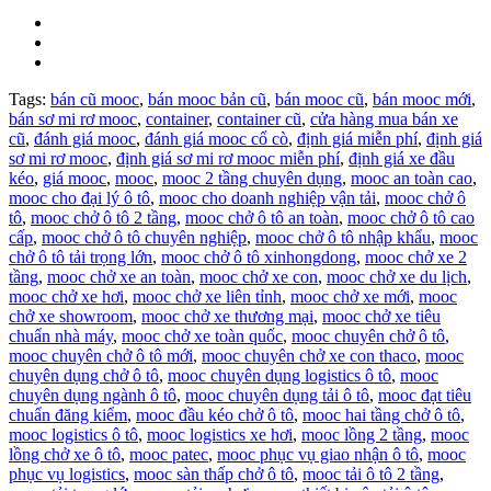
Tags:
bán cũ mooc
,
bán mooc bản cũ
,
bán mooc cũ
,
bán mooc mới
,
bán sơ mi rơ mooc
,
container
,
container cũ
,
cửa hàng mua bán xe
cũ
,
đánh giá mooc
,
đánh giá mooc cổ cò
,
định giá miễn phí
,
định giá
sơ mi rơ mooc
,
định giá sơ mi rơ mooc miễn phí
,
định giá xe đầu
kéo
,
giá mooc
,
mooc
,
mooc 2 tầng chuyên dụng
,
mooc an toàn cao
,
mooc cho đại lý ô tô
,
mooc cho doanh nghiệp vận tải
,
mooc chở ô
tô
,
mooc chở ô tô 2 tầng
,
mooc chở ô tô an toàn
,
mooc chở ô tô cao
cấp
,
mooc chở ô tô chuyên nghiệp
,
mooc chở ô tô nhập khẩu
,
mooc
chở ô tô tải trọng lớn
,
mooc chở ô tô xinhongdong
,
mooc chở xe 2
tầng
,
mooc chở xe an toàn
,
mooc chở xe con
,
mooc chở xe du lịch
,
mooc chở xe hơi
,
mooc chở xe liên tỉnh
,
mooc chở xe mới
,
mooc
chở xe showroom
,
mooc chở xe thương mại
,
mooc chở xe tiêu
chuẩn nhà máy
,
mooc chở xe toàn quốc
,
mooc chuyên chở ô tô
,
mooc chuyên chở ô tô mới
,
mooc chuyên chở xe con thaco
,
mooc
chuyên dụng chở ô tô
,
mooc chuyên dụng logistics ô tô
,
mooc
chuyên dụng ngành ô tô
,
mooc chuyên dụng tải ô tô
,
mooc đạt tiêu
chuẩn đăng kiểm
,
mooc đầu kéo chở ô tô
,
mooc hai tầng chở ô tô
,
mooc logistics ô tô
,
mooc logistics xe hơi
,
mooc lồng 2 tầng
,
mooc
lồng chở xe ô tô
,
mooc patec
,
mooc phục vụ giao nhận ô tô
,
mooc
phục vụ logistics
,
mooc sàn thấp chở ô tô
,
mooc tải ô tô 2 tầng
,