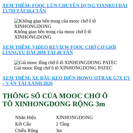
XEM THÊM: FOOC LÙN CHUYÊN DỤNG TIANRUI DÀI
13.7M TẢI 58.4 TẤN
Không gian bên trong của mooc chở ô tô
XINHONGDONG
XEM THÊM: VIDEO REVIEW FOOC CHỞ CƠ GIỚI
LIANGYU DÀI 20M TẢI 48 TẤN
Giá mooc lồng chở ô tô XINHONGDONG PATEC
XEM THÊM: XE ĐẦU KÉO ĐIỆN HOWO SITRAK G7X EV
– VẬN TẢI XANH 2026
THÔNG SỐ CỦA MOOC CHỞ Ô
TÔ XINHONGDONG RỘNG 3m
Nhãn Hiệu
XINHONGDONG
Kết Cấu
2 Tầng
Chiều Rộng
3m