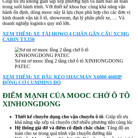
Giúp tối ưu không gian sắp xếp phương tiện và đảm bảo an toàn
trong suốt hành trình. Với thiết kế khoa học cùng khả năng vận
hành ổn định, dòng mooc này là lựa chọn phù hợp cho các đơn vị
kinh doanh vận tải ô tô, showroom, đại lý phân phối xe, … Và
doanh nghiệp logistics quy mô lớn.
XEM THÊM: XE TẢI HOWO 4 CHÂN GẮN CẨU XCMG
CABIN TX350
Sơ mi rơ mooc lồng 2 tầng chở ô tô XINHONGDONG
PATEC
XEM THÊM: XE ĐẦU KÉO SHACMAN X6000 460HP
ĐỘNG CƠ CUMMINS ĐỎ
ĐIỂM MẠNH CỦA MOOC CHỞ Ô TÔ
XINHONGDONG
Thiết kế chuyên dụng cho vận chuyển ô tô
: Giúp tối ưu
khả năng sắp xếp và chuyên chở nhiều phương tiện cùng lúc
Hệ thống giá đỡ và điểm cố định chắc chắn
: Tăng độ an
toàn cho xe trong quá trình vận chuyển đường dài