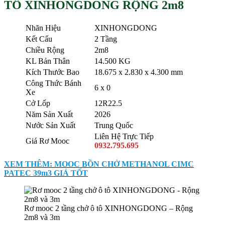
TÔ XINHONGDONG RỘNG 2m8
Nhãn Hiệu
XINHONGDONG
Kết Cấu
2 Tầng
Chiều Rộng
2m8
KL Bản Thân
14.500 KG
Kích Thước Bao
18.675 x 2.830 x 4.300 mm
Công Thức Bánh
6 x 0
Xe
Cở Lốp
12R22.5
Năm Sản Xuất
2026
Nước Sản Xuất
Trung Quốc
Liên Hệ Trực Tiếp
Giá Rơ Mooc
0932.795.695
XEM THÊM: MOOC BỒN CHỞ METHANOL CIMC
PATEC 39m3 GIÁ TỐT
Rơ mooc 2 tầng chở ô tô XINHONGDONG – Rộng
2m8 và 3m