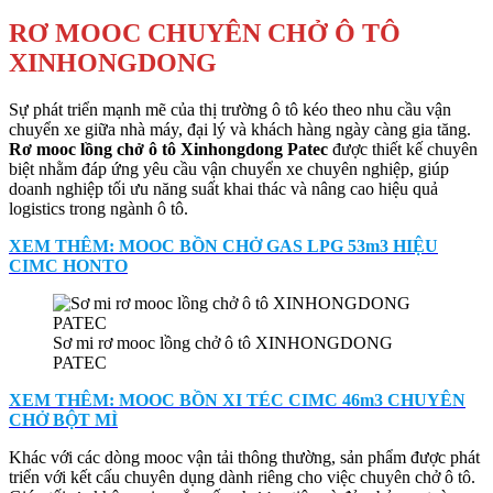
RƠ MOOC CHUYÊN CHỞ Ô TÔ
XINHONGDONG
Sự phát triển mạnh mẽ của thị trường ô tô kéo theo nhu cầu vận
chuyển xe giữa nhà máy, đại lý và khách hàng ngày càng gia tăng.
Rơ mooc lồng chở ô tô Xinhongdong Patec
được thiết kế chuyên
biệt nhằm đáp ứng yêu cầu vận chuyển xe chuyên nghiệp, giúp
doanh nghiệp tối ưu năng suất khai thác và nâng cao hiệu quả
logistics trong ngành ô tô.
XEM THÊM: MOOC BỒN CHỞ GAS LPG 53m3 HIỆU
CIMC HONTO
Sơ mi rơ mooc lồng chở ô tô XINHONGDONG
PATEC
XEM THÊM: MOOC BỒN XI TÉC CIMC 46m3 CHUYÊN
CHỞ BỘT MÌ
Khác với các dòng mooc vận tải thông thường, sản phẩm được phát
triển với kết cấu chuyên dụng dành riêng cho việc chuyên chở ô tô.