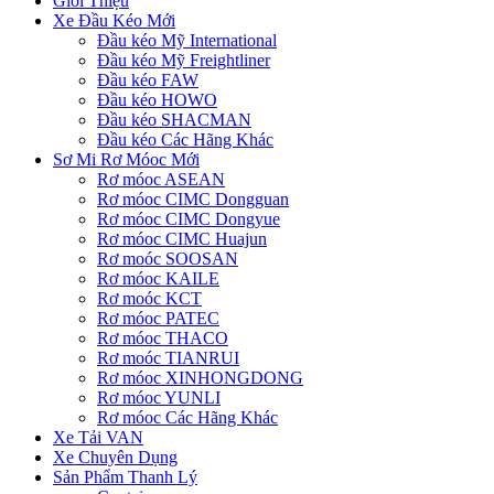
Giới Thiệu
Xe Đầu Kéo Mới
Đầu kéo Mỹ International
Đầu kéo Mỹ Freightliner
Đầu kéo FAW
Đầu kéo HOWO
Đầu kéo SHACMAN
Đầu kéo Các Hãng Khác
Sơ Mi Rơ Móoc Mới
Rơ móoc ASEAN
Rơ móoc CIMC Dongguan
Rơ móoc CIMC Dongyue
Rơ móoc CIMC Huajun
Rơ moóc SOOSAN
Rơ móoc KAILE
Rơ moóc KCT
Rơ móoc PATEC
Rơ móoc THACO
Rơ moóc TIANRUI
Rơ móoc XINHONGDONG
Rơ móoc YUNLI
Rơ móoc Các Hãng Khác
Xe Tải VAN
Xe Chuyên Dụng
Sản Phẩm Thanh Lý