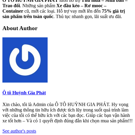
Ô TÔ HUỲNH GIA PHÁT
luôn hỗ trợ
Thu mua – Mua bán –
Trao
đổi
. Những sản phẩm
Xe đầu kéo – Rơ mooc –
Container
cũ, mới các loại. Hỗ trợ vay mới lên đến
75% giá trị
sản phẩm trên toàn quốc
. Thủ tục nhanh gọn, lãi suất ưu đãi.
About Author
Ô tô Huỳnh Gia Phát
Xin chào, tôi là Admin của Ô TÔ HUỲNH GIA PHÁT. Hy vọng
với những thông tin hữu ích được tích lũy trong suốt quá trình làm
việc của tôi có thể hữu ích với các bạn đọc. Giúp các bạn vận hành
xe tốt hơn – Và có 1 quyết định đúng đắn khi chọn mua sản phẩm!!!
See author's posts