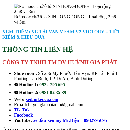
Rơ mooc chở ô tô XINHONGDONG – Loại rộng 2m8
và 3m
XEM THÊM: XE TẢI VAN VEAM V2 VICTORY – TIẾT
KIỆM & HIỆU QUẢ
THÔNG TIN LIÊN HỆ
CÔNG TY TNHH TM DV HUỲNH GIA PHÁT
Showroom:
Số 256 Mỹ Phước Tân Vạn, KP Tân Phú 1,
Phường Tân Bình, TP. Dĩ An, Bình Dương.
☎️ Hotline 1:
0932 795 695
☎️ Hotline 2:
0981 82 35 39
Web:
xedaukeocu.com
Email:
huynhgiaphatauto@gmail.com
Tik Tok
Facebook
Youtube:
xe đầu kéo mỹ Mr.Diện – 0932795695