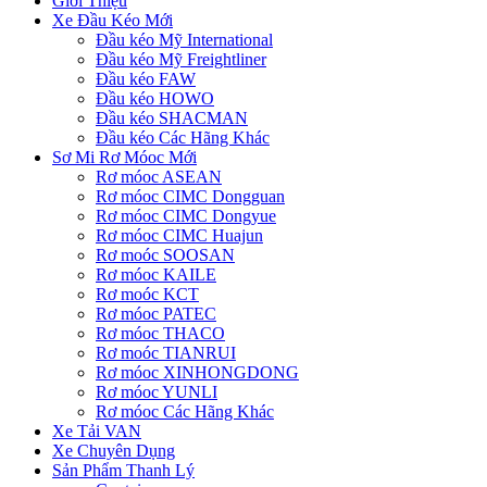
Giới Thiệu
Xe Đầu Kéo Mới
Đầu kéo Mỹ International
Đầu kéo Mỹ Freightliner
Đầu kéo FAW
Đầu kéo HOWO
Đầu kéo SHACMAN
Đầu kéo Các Hãng Khác
Sơ Mi Rơ Móoc Mới
Rơ móoc ASEAN
Rơ móoc CIMC Dongguan
Rơ móoc CIMC Dongyue
Rơ móoc CIMC Huajun
Rơ moóc SOOSAN
Rơ móoc KAILE
Rơ moóc KCT
Rơ móoc PATEC
Rơ móoc THACO
Rơ moóc TIANRUI
Rơ móoc XINHONGDONG
Rơ móoc YUNLI
Rơ móoc Các Hãng Khác
Xe Tải VAN
Xe Chuyên Dụng
Sản Phẩm Thanh Lý