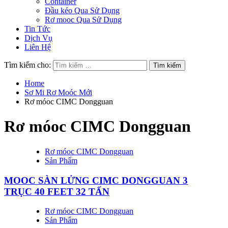
Container
Đầu kéo Qua Sử Dụng
Rơ mooc Qua Sử Dụng
Tin Tức
Dịch Vụ
Liên Hệ
Tìm kiếm cho:
Home
Sơ Mi Rơ Moóc Mới
Rơ móoc CIMC Dongguan
Rơ móoc CIMC Dongguan
Rơ móoc CIMC Dongguan
Sản Phẩm
MOOC SÀN LỬNG CIMC DONGGUAN 3
TRỤC 40 FEET 32 TẤN
Rơ móoc CIMC Dongguan
Sản Phẩm