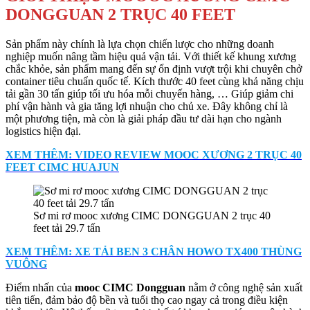
DONGGUAN 2 TRỤC 40 FEET
Sản phẩm này chính là lựa chọn chiến lược cho những doanh
nghiệp muốn nâng tầm hiệu quả vận tải. Với thiết kế khung xương
chắc khỏe, sản phẩm mang đến sự ổn định vượt trội khi chuyên chở
container tiêu chuẩn quốc tế. Kích thước 40 feet cùng khả năng chịu
tải gần 30 tấn giúp tối ưu hóa mỗi chuyến hàng, … Giúp giảm chi
phí vận hành và gia tăng lợi nhuận cho chủ xe. Đây không chỉ là
một phương tiện, mà còn là giải pháp đầu tư dài hạn cho ngành
logistics hiện đại.
XEM THÊM: VIDEO REVIEW MOOC XƯƠNG 2 TRỤC 40
FEET CIMC HUAJUN
Sơ mi rơ mooc xương CIMC DONGGUAN 2 trục 40
feet tải 29.7 tấn
XEM THÊM: XE TẢI BEN 3 CHÂN HOWO TX400 THÙNG
VUÔNG
Điểm nhấn của
mooc CIMC Dongguan
nằm ở công nghệ sản xuất
tiên tiến, đảm bảo độ bền và tuổi thọ cao ngay cả trong điều kiện