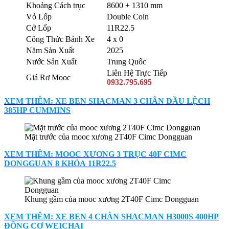
Khoảng Cách trục
8600 + 1310 mm
Vỏ Lốp
Double Coin
Cở Lốp
11R22.5
Công Thức Bánh Xe
4 x 0
Năm Sản Xuất
2025
Nước Sản Xuất
Trung Quốc
Liên Hệ Trực Tiếp
Giá Rơ Mooc
0932.795.695
XEM THÊM: XE BEN SHACMAN 3 CHÂN ĐẦU LỆCH
385HP CUMMINS
Mặt trước của mooc xương 2T40F Cimc Dongguan
XEM THÊM: MOOC XƯƠNG 3 TRỤC 40F CIMC
DONGGUAN 8 KHÓA 11R22.5
Khung gầm của mooc xương 2T40F Cimc Dongguan
XEM THÊM: XE BEN 4 CHÂN SHACMAN H3000S 400HP
ĐỘNG CƠ WEICHAI