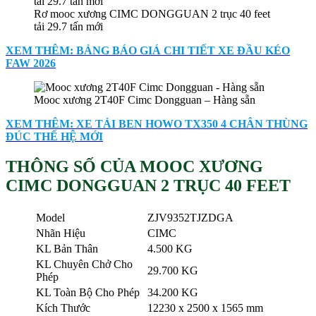
Rơ mooc xương CIMC DONGGUAN 2 trục 40 feet
tải 29.7 tấn mới
XEM THÊM: BẢNG BÁO GIÁ CHI TIẾT XE ĐẦU KÉO
FAW 2026
Mooc xương 2T40F Cimc Dongguan – Hàng sẵn
XEM THÊM: XE TẢI BEN HOWO TX350 4 CHÂN THÙNG
ĐÚC THẾ HỆ MỚI
THÔNG SỐ CỦA MOOC XƯƠNG
CIMC DONGGUAN 2 TRỤC 40 FEET
Model
ZJV9352TJZDGA
Nhãn Hiệu
CIMC
KL Bản Thân
4.500 KG
KL Chuyên Chở Cho
29.700 KG
Phép
KL Toàn Bộ Cho Phép
34.200 KG
Kích Thước
12230 x 2500 x 1565 mm