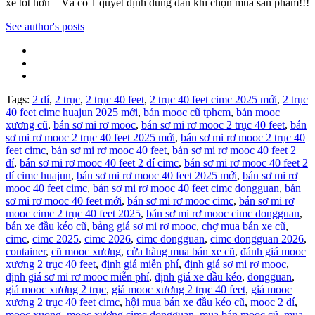
xe tốt hơn – Và có 1 quyết định đúng đắn khi chọn mua sản phẩm!!!
See author's posts
Tags:
2 dí
,
2 trục
,
2 trục 40 feet
,
2 trục 40 feet cimc 2025 mới
,
2 trục
40 feet cimc huajun 2025 mới
,
bán mooc cũ tphcm
,
bán mooc
xương cũ
,
bán sơ mi rơ mooc
,
bán sơ mi rơ mooc 2 trục 40 feet
,
bán
sơ mi rơ mooc 2 trục 40 feet 2025 mới
,
bán sơ mi rơ mooc 2 trục 40
feet cimc
,
bán sơ mi rơ mooc 40 feet
,
bán sơ mi rơ mooc 40 feet 2
dí
,
bán sơ mi rơ mooc 40 feet 2 dí cimc
,
bán sơ mi rơ mooc 40 feet 2
dí cimc huajun
,
bán sơ mi rơ mooc 40 feet 2025 mới
,
bán sơ mi rơ
mooc 40 feet cimc
,
bán sơ mi rơ mooc 40 feet cimc dongguan
,
bán
sơ mi rơ mooc 40 feet mới
,
bán sơ mi rơ mooc cimc
,
bán sơ mi rơ
mooc cimc 2 trục 40 feet 2025
,
bán sơ mi rơ mooc cimc dongguan
,
bán xe đầu kéo cũ
,
bảng giá sơ mi rơ mooc
,
chợ mua bán xe cũ
,
cimc
,
cimc 2025
,
cimc 2026
,
cimc dongguan
,
cimc dongguan 2026
,
container
,
cũ mooc xương
,
cửa hàng mua bán xe cũ
,
đánh giá mooc
xương 2 trục 40 feet
,
định giá miễn phí
,
định giá sơ mi rơ mooc
,
định giá sơ mi rơ mooc miễn phí
,
định giá xe đầu kéo
,
dongguan
,
giá mooc xương 2 trục
,
giá mooc xương 2 trục 40 feet
,
giá mooc
xương 2 trục 40 feet cimc
,
hội mua bán xe đầu kéo cũ
,
mooc 2 dí
,
mooc xuong
,
mooc xương cimc dongguan
,
mua bán mooc cũ
,
mua