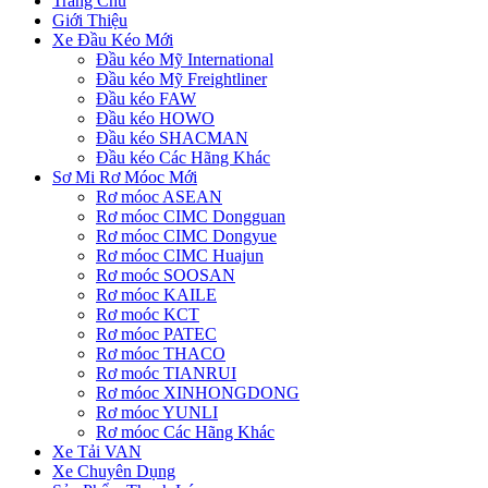
Trang Chủ
Giới Thiệu
Xe Đầu Kéo Mới
Đầu kéo Mỹ International
Đầu kéo Mỹ Freightliner
Đầu kéo FAW
Đầu kéo HOWO
Đầu kéo SHACMAN
Đầu kéo Các Hãng Khác
Sơ Mi Rơ Móoc Mới
Rơ móoc ASEAN
Rơ móoc CIMC Dongguan
Rơ móoc CIMC Dongyue
Rơ móoc CIMC Huajun
Rơ moóc SOOSAN
Rơ móoc KAILE
Rơ moóc KCT
Rơ móoc PATEC
Rơ móoc THACO
Rơ moóc TIANRUI
Rơ móoc XINHONGDONG
Rơ móoc YUNLI
Rơ móoc Các Hãng Khác
Xe Tải VAN
Xe Chuyên Dụng