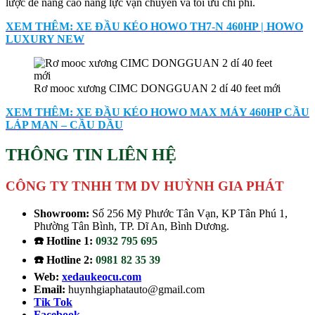
lược để nâng cao năng lực vận chuyển và tối ưu chi phí.
XEM THÊM: XE ĐẦU KÉO HOWO TH7-N 460HP | HOWO
LUXURY NEW
Rơ mooc xương CIMC DONGGUAN 2 dí 40 feet mới
XEM THÊM: XE ĐẦU KÉO HOWO MAX MÁY 460HP CẦU
LÁP MAN – CẦU DẦU
THÔNG TIN LIÊN HỆ
CÔNG TY TNHH TM DV HUỲNH GIA PHÁT
Showroom:
Số 256 Mỹ Phước Tân Vạn, KP Tân Phú 1,
Phường Tân Bình, TP. Dĩ An, Bình Dương.
☎️ Hotline 1:
0932 795 695
☎️ Hotline 2:
0981 82 35 39
Web:
xedaukeocu.com
Email:
huynhgiaphatauto@gmail.com
Tik Tok
Facebook