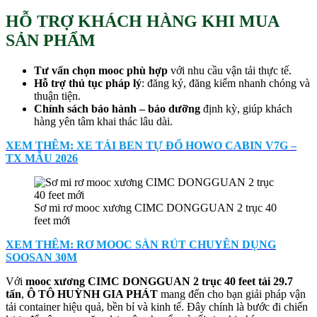
HỖ TRỢ KHÁCH HÀNG KHI MUA
SẢN PHẨM
Tư vấn chọn mooc phù hợp
với nhu cầu vận tải thực tế.
Hỗ trợ thủ tục pháp lý
: đăng ký, đăng kiểm nhanh chóng và
thuận tiện.
Chính sách bảo hành – bảo dưỡng
định kỳ, giúp khách
hàng yên tâm khai thác lâu dài.
XEM THÊM: XE TẢI BEN TỰ ĐỔ HOWO CABIN V7G –
TX MẪU 2026
Sơ mi rơ mooc xương CIMC DONGGUAN 2 trục 40
feet mới
XEM THÊM: RƠ MOOC SÀN RÚT CHUYÊN DỤNG
SOOSAN 30M
Với
mooc xương CIMC DONGGUAN 2 trục 40 feet tải 29.7
tấn
,
Ô TÔ HUỲNH GIA PHÁT
mang đến cho bạn giải pháp vận
tải container hiệu quả, bền bỉ và kinh tế. Đây chính là bước đi chiến