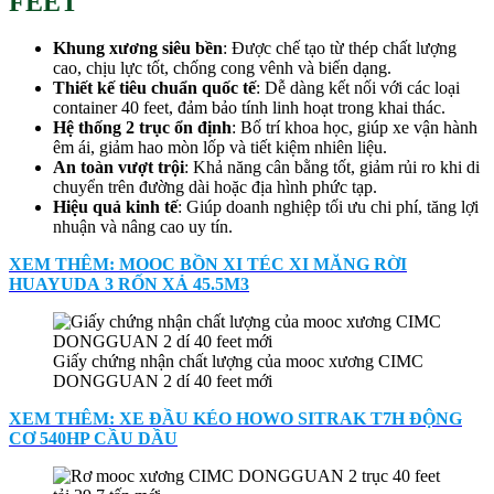
FEET
Khung xương siêu bền
: Được chế tạo từ thép chất lượng
cao, chịu lực tốt, chống cong vênh và biến dạng.
Thiết kế tiêu chuẩn quốc tế
: Dễ dàng kết nối với các loại
container 40 feet, đảm bảo tính linh hoạt trong khai thác.
Hệ thống 2 trục ổn định
: Bố trí khoa học, giúp xe vận hành
êm ái, giảm hao mòn lốp và tiết kiệm nhiên liệu.
An toàn vượt trội
: Khả năng cân bằng tốt, giảm rủi ro khi di
chuyển trên đường dài hoặc địa hình phức tạp.
Hiệu quả kinh tế
: Giúp doanh nghiệp tối ưu chi phí, tăng lợi
nhuận và nâng cao uy tín.
XEM THÊM: MOOC BỒN XI TÉC XI MĂNG RỜI
HUAYUDA 3 RỐN XẢ 45.5M3
Giấy chứng nhận chất lượng của mooc xương CIMC
DONGGUAN 2 dí 40 feet mới
XEM THÊM: XE ĐẦU KÉO HOWO SITRAK T7H ĐỘNG
CƠ 540HP CẦU DẦU