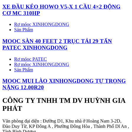
XE ĐẦU KÉO HOWO V5-X 1 CẦU 4×2 ĐỘNG
CƠ MC 310HP
Rơ móoc XINHONGDONG
Sản Phẩm
MOOC SÀN 40 FEET 2 TRỤC TẢI 29 TẤN
PATEC XINHONGDONG
Rơ móoc PATEC
Rơ móoc XINHONGDONG
Sản Phẩm
MOOC MUI LÀO XINHONGDONG TỰ TRỌNG
NẶNG 12.00R20
CÔNG TY TNHH TM DV HUỲNH GIA
PHÁT
Văn phòng đại diện : Đường D1, Khu nhà ở Hoàng Nam 3-2D,
Đào Duy Từ, KP Đông A , Phường Đông Hòa , Thành Phố Dĩ An ,
Tỉnh Bình Dương