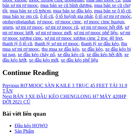
bán sơ mi rơ mooc
,
mua bán xe cũ bình dương
,
mua bán xe cũ chợ
tốt
,
mua bán xe cũ tphcm
,
mua bán xe đầu kéo
,
mua bán xe ô tô cũ
,
mua bán xe oto cũ
,
ô tô cũ
,
ô tô huỳnh gia phát
,
ô tô sơ mi rơ moóc
,
otohuynhgiaphat
,
rơ mooc
,
rơ mooc cimc
,
rơ mooc cimc huajun
,
smrm
,
sơ mi rơ mooc
,
sơ mi rơ mooc cũ
,
sơ mi rơ mooc hết đời
,
sơ
mi rơ mooc lướt
,
sơ mi rơ mooc mới
,
sơ mi rơ mooc phế liệu
,
sơ mi
rơ mooc xương cimc
,
sơ mi rơ mooc xương cimc 2 trục 40 feet
,
thanh lý ô tô cũ
,
thanh lý sơ mi rơ mooc
,
thanh lý xe đầu kéo
,
thu
mua sơ mi rơ mooc
,
thu mua xe đầu kéo
,
xe đầu kéo
,
xe đầu kéo bị
tai nạn
,
xe đầu kéo cháy nổ
,
xe đầu kéo cũ
,
xe đầu kéo hết đời
,
xe
đầu kéo lướt
,
xe đầu kéo mới
,
xe đầu kéo phế liệu
Continue Reading
Previous
RƠ MOOC SÀN KAILE 3 TRỤC 45 FEET TẢI 31.9
TẤN
Next
BÁN 3 XE ĐẦU KÉO CHENGLONG H7 MÁY 420HP
ĐỜI 2021 CŨ
Bài viết liên quan
Đầu kéo HOWO
Sản Phẩm