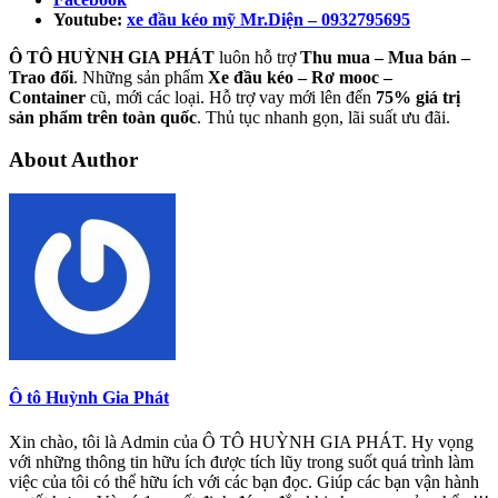
Youtube:
xe đầu kéo mỹ Mr.Diện – 0932795695
Ô TÔ HUỲNH GIA PHÁT
luôn hỗ trợ
Thu mua – Mua bán –
Trao
đổi
. Những sản phẩm
Xe đầu kéo – Rơ mooc –
Container
cũ, mới các loại. Hỗ trợ vay mới lên đến
75% giá trị
sản phẩm trên toàn quốc
. Thủ tục nhanh gọn, lãi suất ưu đãi.
About Author
Ô tô Huỳnh Gia Phát
Xin chào, tôi là Admin của Ô TÔ HUỲNH GIA PHÁT. Hy vọng
với những thông tin hữu ích được tích lũy trong suốt quá trình làm
việc của tôi có thể hữu ích với các bạn đọc. Giúp các bạn vận hành