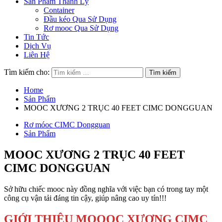
Sản Phẩm Thanh Lý
Container
Đầu kéo Qua Sử Dụng
Rơ mooc Qua Sử Dụng
Tin Tức
Dịch Vụ
Liên Hệ
Tìm kiếm cho:
Home
Sản Phẩm
MOOC XƯƠNG 2 TRỤC 40 FEET CIMC DONGGUAN
Rơ móoc CIMC Dongguan
Sản Phẩm
MOOC XƯƠNG 2 TRỤC 40 FEET
CIMC DONGGUAN
Sở hữu chiếc mooc này đồng nghĩa với việc bạn có trong tay một
công cụ vận tải đáng tin cậy, giúp nâng cao uy tín!!!
GIỚI THIỆU MOOOC XƯƠNG CIMC