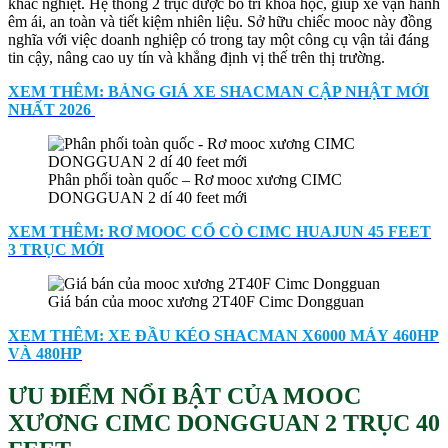
khắc nghiệt. Hệ thống 2 trục được bố trí khoa học, giúp xe vận hành
êm ái, an toàn và tiết kiệm nhiên liệu. Sở hữu chiếc mooc này đồng
nghĩa với việc doanh nghiệp có trong tay một công cụ vận tải đáng
tin cậy, nâng cao uy tín và khẳng định vị thế trên thị trường.
XEM THÊM: BẢNG GIÁ XE SHACMAN CẬP NHẬT MỚI
NHẤT 2026
Phân phối toàn quốc – Rơ mooc xương CIMC
DONGGUAN 2 dí 40 feet mới
XEM THÊM: RƠ MOOC CỔ CÒ CIMC HUAJUN 45 FEET
3 TRỤC MỚI
Giá bán của mooc xương 2T40F Cimc Dongguan
XEM THÊM: XE ĐẦU KÉO SHACMAN X6000 MÁY 460HP
VÀ 480HP
ƯU ĐIỂM NỔI BẬT CỦA MOOC
XƯƠNG CIMC DONGGUAN 2 TRỤC 40