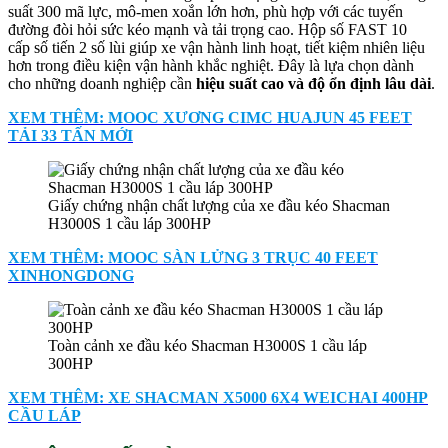
suất 300 mã lực, mô-men xoắn lớn hơn, phù hợp với các tuyến
đường đòi hỏi sức kéo mạnh và tải trọng cao. Hộp số FAST 10
cấp số tiến 2 số lùi giúp xe vận hành linh hoạt, tiết kiệm nhiên liệu
hơn trong điều kiện vận hành khắc nghiệt. Đây là lựa chọn dành
cho những doanh nghiệp cần
hiệu suất cao
và độ ổn định lâu dài
.
XEM THÊM: MOOC XƯƠNG CIMC HUAJUN 45 FEET
TẢI 33 TẤN MỚI
Giấy chứng nhận chất lượng của xe đầu kéo Shacman
H3000S 1 cầu láp 300HP
XEM THÊM: MOOC SÀN LỬNG 3 TRỤC 40 FEET
XINHONGDONG
Toàn cảnh xe đầu kéo Shacman H3000S 1 cầu láp
300HP
XEM THÊM: XE SHACMAN X5000 6X4 WEICHAI 400HP
CẦU LÁP