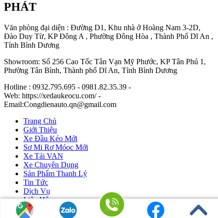
PHÁT
Văn phòng đại diện : Đường D1, Khu nhà ở Hoàng Nam 3-2D,
Đào Duy Từ, KP Đông A , Phường Đông Hòa , Thành Phố Dĩ An ,
Tỉnh Bình Dương
Showroom: Số 256 Cao Tốc Tân Vạn Mỹ Phước, KP Tân Phú 1,
Phường Tân Bình, Thành phố Dĩ An, Tỉnh Bình Dương
Hotline : 0932.795.695 - 0981.82.35.39 -
Web: https://xedaukeocu.com/ -
Email:Congdienauto.qn@gmail.com
Trang Chủ
Giới Thiệu
Xe Đầu Kéo Mới
Sơ Mi Rơ Móoc Mới
Xe Tải VAN
Xe Chuyên Dụng
Sản Phẩm Thanh Lý
Tin Tức
Dịch Vụ
Liên Hệ
Ô Tô Huỳnh Gia Phát
|
Xe Đầu Kéo Mỹ
by Huỳnh Gia Phát.