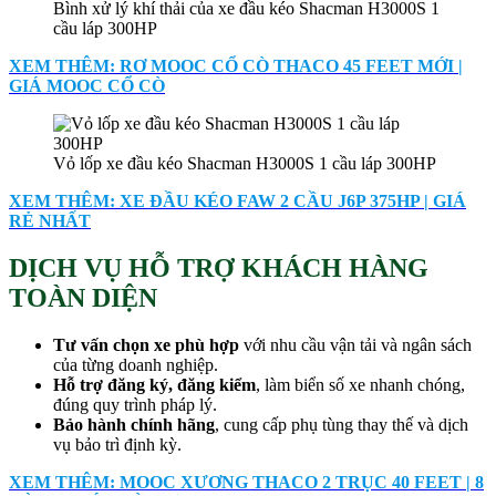
Bình xử lý khí thải của xe đầu kéo Shacman H3000S 1
cầu láp 300HP
XEM THÊM: RƠ MOOC CỔ CÒ THACO 45 FEET MỚI |
GIÁ MOOC CỔ CÒ
Vỏ lốp xe đầu kéo Shacman H3000S 1 cầu láp 300HP
XEM THÊM: XE ĐẦU KÉO FAW 2 CẦU J6P 375HP | GIÁ
RẺ NHẤT
DỊCH VỤ HỖ TRỢ KHÁCH HÀNG
TOÀN DIỆN
Tư vấn chọn xe phù hợp
với nhu cầu vận tải và ngân sách
của từng doanh nghiệp.
Hỗ trợ đăng ký, đăng kiểm
, làm biển số xe nhanh chóng,
đúng quy trình pháp lý.
Bảo hành chính hãng
, cung cấp phụ tùng thay thế và dịch
vụ bảo trì định kỳ.
XEM THÊM: MOOC XƯƠNG THACO 2 TRỤC 40 FEET | 8