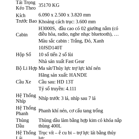
Tải Trọng
35170 KG
Kéo Theo
6.090 x 2.500 x 3.820 mm
Kích
Trước Bao
Khoảng cách trục: 3.600 mm
H3000S, đầu cao có 02 giường nằm (có
điều hòa, radio, nghe nhạc bluetooth), …
Cabin
Màu sắc cabin : Trắng, Đỏ, Xanh
10JSD140T
Hộp Số
10 số tiến 2 số lùi
Nhà sản xuất Fast Gear
Bộ Li Hợp
Ma sát/Thủy lực trợ lực khí nén
Hãng sản xuất: HANDE
Cầu Xe
Cầu sau: HD 13T
Tỷ số truyền: 4.111
Hệ Thống
Nhíp trước 3 lá, nhíp sau 7 lá
Nhíp
Hệ Thống
Phanh khí nén, cơ cấu tang trống
Phanh
Thùng
Thùng dầu làm bằng hợp kim có khóa nắp
Dầu
thùng 400L
Hệ Thống
Trục vít – ê cu bi – trợ lực lái bằng thủy
Lái
lực