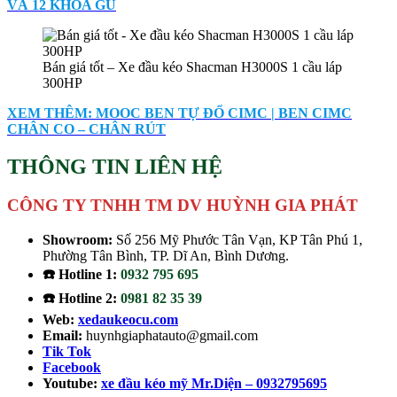
VÀ 12 KHÓA GÙ
Bán giá tốt – Xe đầu kéo Shacman H3000S 1 cầu láp
300HP
XEM THÊM: MOOC BEN TỰ ĐỔ CIMC | BEN CIMC
CHÂN CO – CHÂN RÚT
THÔNG TIN LIÊN HỆ
CÔNG TY TNHH TM DV HUỲNH GIA PHÁT
Showroom:
Số 256 Mỹ Phước Tân Vạn, KP Tân Phú 1,
Phường Tân Bình, TP. Dĩ An, Bình Dương.
☎️ Hotline 1:
0932 795 695
☎️ Hotline 2:
0981 82 35 39
Web:
xedaukeocu.com
Email:
huynhgiaphatauto@gmail.com
Tik Tok
Facebook
Youtube:
xe đầu kéo mỹ Mr.Diện – 0932795695