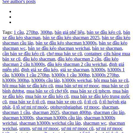
See author's posts
Tags:
1 cầu
,
270hp
,
300hp
,
bán giá phế liệu
,
bán xe đầu kéo cũ
,
bán
xe đầu kéo shacman
,
bán xe đầu kéo shacman 2025
,
bán xe đầu kéo
shacman cầu láp
,
bán xe đầu kéo shacman h3000s
,
bán xe đầu kéo
shacman wc
,
bán xe đầu kéo shacman weichai
,
bán xe shacman
,
cần bán xe đầu kéo cũ
,
chợ mua bán xe cũ
,
container
,
cửa hàng mua
bán xe cũ
,
đầu kéo shacman
,
đầu kéo shacman 2 cầu
,
đầu kéo
shacman 2 cầu h3000s
,
đầu kéo shacman 2 cầu weichai
,
định giá
miễn phí
,
định giá xe đầu kéo
,
giá xe shacman
,
h3000s
,
h3000s 1
cầu
,
h3000s 1 cầu 270hp
,
h3000s 1 cầu 300hp
,
h3000s 270hp
,
h3000s 300hp
,
h3000s cầu láp
,
h3000s weichai
,
hội mua bán xe cũ
,
hội mua bán xe đầu kéo cũ
,
mua bán sơ mi rơ mooc
,
mua bán xe cũ
bình dương
,
mua bán xe cũ chợ tốt
,
mua bán xe cũ tphcm
,
mua bán
xe đầu kéo
,
mua bán xe đầu kéo cũ
,
mua bán xe đầu kéo trung quốc
cũ
,
mua bán xe ô tô cũ
,
mua bán xe oto cũ
,
ô tô cũ
,
ô tô huỳnh gia
phát
,
ô tô sơ mi rơ moóc
,
otohuynhgiaphat
,
rơ mooc
,
shacman
,
shacman 1 cầu
,
shacman 2025
,
shacman 400hp
,
shacman cầu láp
,
shacman h3000s
,
shacman h3000s cầu láp
,
shacman h3000s
weichai
,
shacman h3000s weichai cầu láp
,
shacman wc
,
shacman
weichai
,
smrm
,
sơ mi rơ mooc
,
sơ mi rơ mooc cũ
,
sơ mi rơ mooc