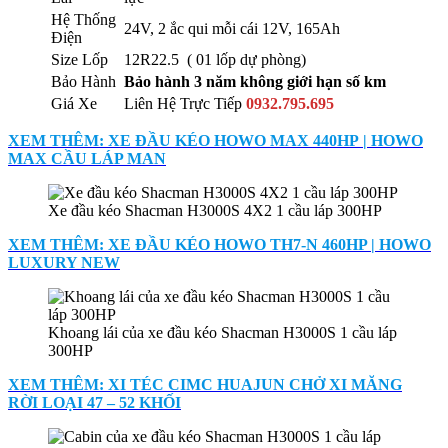
Hệ Thống
24V, 2 ắc qui mỗi cái 12V, 165Ah
Điện
Size Lốp
12R22.5 ( 01 lốp dự phòng)
Bảo Hành
Bảo hành 3 năm không giới hạn số km
Giá Xe
Liên Hệ Trực Tiếp
0932.795.695
XEM THÊM: XE ĐẦU KÉO HOWO MAX 440HP | HOWO
MAX CẦU LÁP MAN
Xe đầu kéo Shacman H3000S 4X2 1 cầu láp 300HP
XEM THÊM: XE ĐẦU KÉO HOWO TH7-N 460HP | HOWO
LUXURY NEW
Khoang lái của xe đầu kéo Shacman H3000S 1 cầu láp
300HP
XEM THÊM: XI TÉC CIMC HUAJUN CHỞ XI MĂNG
RỜI LOẠI 47 – 52 KHỐI