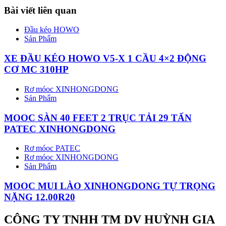
Bài viết liên quan
Đầu kéo HOWO
Sản Phẩm
XE ĐẦU KÉO HOWO V5-X 1 CẦU 4×2 ĐỘNG
CƠ MC 310HP
Rơ móoc XINHONGDONG
Sản Phẩm
MOOC SÀN 40 FEET 2 TRỤC TẢI 29 TẤN
PATEC XINHONGDONG
Rơ móoc PATEC
Rơ móoc XINHONGDONG
Sản Phẩm
MOOC MUI LÀO XINHONGDONG TỰ TRỌNG
NẶNG 12.00R20
CÔNG TY TNHH TM DV HUỲNH GIA