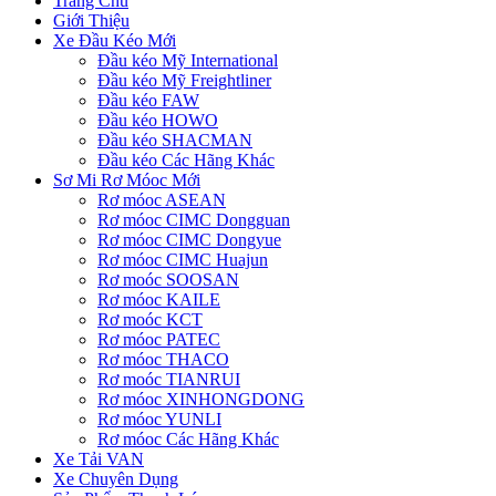
Trang Chủ
Giới Thiệu
Xe Đầu Kéo Mới
Đầu kéo Mỹ International
Đầu kéo Mỹ Freightliner
Đầu kéo FAW
Đầu kéo HOWO
Đầu kéo SHACMAN
Đầu kéo Các Hãng Khác
Sơ Mi Rơ Móoc Mới
Rơ móoc ASEAN
Rơ móoc CIMC Dongguan
Rơ móoc CIMC Dongyue
Rơ móoc CIMC Huajun
Rơ moóc SOOSAN
Rơ móoc KAILE
Rơ moóc KCT
Rơ móoc PATEC
Rơ móoc THACO
Rơ moóc TIANRUI
Rơ móoc XINHONGDONG
Rơ móoc YUNLI
Rơ móoc Các Hãng Khác
Xe Tải VAN
Xe Chuyên Dụng