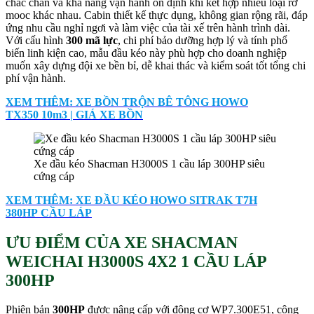
chắc chắn và khả năng vận hành ổn định khi kết hợp nhiều loại rơ
mooc khác nhau. Cabin thiết kế thực dụng, không gian rộng rãi, đáp
ứng nhu cầu nghỉ ngơi và làm việc của tài xế trên hành trình dài.
Với cấu hình
300 mã lực
, chi phí bảo dưỡng hợp lý và tính phổ
biến linh kiện cao, mẫu đầu kéo này phù hợp cho doanh nghiệp
muốn xây dựng đội xe bền bỉ, dễ khai thác và kiểm soát tốt tổng chi
phí vận hành.
XEM THÊM: XE BỒN TRỘN BÊ TÔNG HOWO
TX350 10m3 | GIÁ XE BỒN
Xe đầu kéo Shacman H3000S 1 cầu láp 300HP siêu
cứng cáp
XEM THÊM: XE ĐẦU KÉO HOWO SITRAK T7H
380HP CẦU LÁP
ƯU ĐIỂM CỦA XE SHACMAN
WEICHAI H3000S 4X2 1 CẦU LÁP
300HP
Phiên bản
300HP
được nâng cấp với động cơ WP7.300E51, công