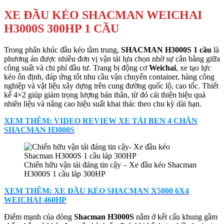
XE ĐẦU KÉO SHACMAN WEICHAI
H3000S 300HP 1 CẦU
Trong phân khúc đầu kéo tầm trung,
SHACMAN H3000S 1 cầu
là
phương án được nhiều đơn vị vận tải lựa chọn nhờ sự cân bằng giữa
công suất và chi phí đầu tư. Trang bị động cơ
Weichai
, xe tạo lực
kéo ổn định, đáp ứng tốt nhu cầu vận chuyển container, hàng công
nghiệp và vật liệu xây dựng trên cung đường quốc lộ, cao tốc. Thiết
kế 4×2 giúp giảm trọng lượng bản thân, từ đó cải thiện hiệu quả
nhiên liệu và nâng cao hiệu suất khai thác theo chu kỳ dài hạn.
XEM THÊM: VIDEO REVIEW XE TẢI BEN 4 CHÂN
SHACMAN H3000S
Chiến hữu vận tải đáng tin cậy – Xe đầu kéo Shacman
H3000S 1 cầu láp 300HP
XEM THÊM: XE ĐẦU KÉO SHACMAN X5000 6X4
WEICHAI 460HP
Điểm mạnh của dòng
Shacman H3000S
nằm ở kết cấu khung gầm