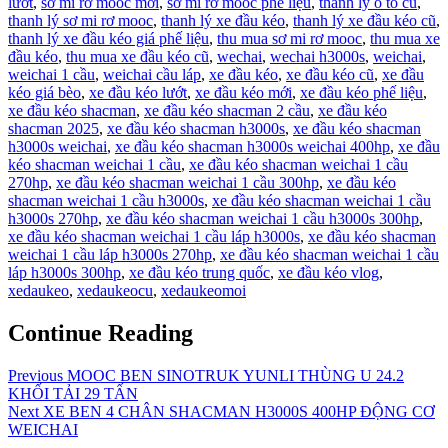
lướt
,
sơ mi rơ mooc mới
,
sơ mi rơ mooc phế liệu
,
thanh lý ô tô cũ
,
thanh lý sơ mi rơ mooc
,
thanh lý xe đầu kéo
,
thanh lý xe đầu kéo cũ
,
thanh lý xe đầu kéo giá phế liệu
,
thu mua sơ mi rơ mooc
,
thu mua xe
đầu kéo
,
thu mua xe đầu kéo cũ
,
wechai
,
wechai h3000s
,
weichai
,
weichai 1 cầu
,
weichai cầu láp
,
xe đầu kéo
,
xe đầu kéo cũ
,
xe đầu
kéo giá bèo
,
xe đầu kéo lướt
,
xe đầu kéo mới
,
xe đầu kéo phế liệu
,
xe đầu kéo shacman
,
xe đầu kéo shacman 2 cầu
,
xe đầu kéo
shacman 2025
,
xe đầu kéo shacman h3000s
,
xe đầu kéo shacman
h3000s weichai
,
xe đầu kéo shacman h3000s weichai 400hp
,
xe đầu
kéo shacman weichai 1 cầu
,
xe đầu kéo shacman weichai 1 cầu
270hp
,
xe đầu kéo shacman weichai 1 cầu 300hp
,
xe đầu kéo
shacman weichai 1 cầu h3000s
,
xe đầu kéo shacman weichai 1 cầu
h3000s 270hp
,
xe đầu kéo shacman weichai 1 cầu h3000s 300hp
,
xe đầu kéo shacman weichai 1 cầu láp h3000s
,
xe đầu kéo shacman
weichai 1 cầu láp h3000s 270hp
,
xe đầu kéo shacman weichai 1 cầu
láp h3000s 300hp
,
xe đầu kéo trung quốc
,
xe đầu kéo vlog
,
xedaukeo
,
xedaukeocu
,
xedaukeomoi
Continue Reading
Previous
MOOC BEN SINOTRUK YUNLI THÙNG U 24.2
KHỐI TẢI 29 TẤN
Next
XE BEN 4 CHÂN SHACMAN H3000S 400HP ĐỘNG CƠ
WEICHAI