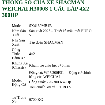
THÔNG SỐ CỦA XE SHACMAN
WEICHAI H3000S 1 CẦU LÁP 4X2
300HP
Model
SX4180MB1B
Năm Sản
Sản xuất 2025 – Thiết kế mẫu mới EURO
Xuất
5
Nhà Sản
Tập đoàn SHACMAN
Xuẩt
Công
Thức
4×2
Bánh Xe
Khung Xe
Khung xe chịu lực 8+5 mm
(Chassis)
Động cơ: WP7.300E51 – Động cơ chính
hãng của WEICHAI
Model
Công Suất: 220/300 Kw/Hp
Động Cơ
Tiêu chuẩn khí xả: EURO V
Tự Trọng
6700 KG
Xe