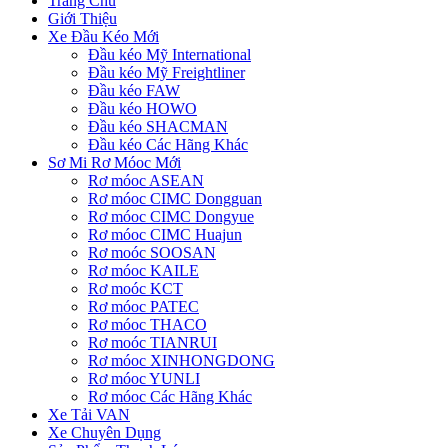
Trang Chủ
Giới Thiệu
Xe Đầu Kéo Mới
Đầu kéo Mỹ International
Đầu kéo Mỹ Freightliner
Đầu kéo FAW
Đầu kéo HOWO
Đầu kéo SHACMAN
Đầu kéo Các Hãng Khác
Sơ Mi Rơ Móoc Mới
Rơ móoc ASEAN
Rơ móoc CIMC Dongguan
Rơ móoc CIMC Dongyue
Rơ móoc CIMC Huajun
Rơ moóc SOOSAN
Rơ móoc KAILE
Rơ moóc KCT
Rơ móoc PATEC
Rơ móoc THACO
Rơ moóc TIANRUI
Rơ móoc XINHONGDONG
Rơ móoc YUNLI
Rơ móoc Các Hãng Khác
Xe Tải VAN
Xe Chuyên Dụng