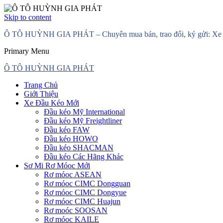
Skip to content
Ô TÔ HUỲNH GIA PHÁT – Chuyên mua bán, trao đổi, ký gửi: Xe đầ
Primary Menu
Ô TÔ HUỲNH GIA PHÁT
Trang Chủ
Giới Thiệu
Xe Đầu Kéo Mới
Đầu kéo Mỹ International
Đầu kéo Mỹ Freightliner
Đầu kéo FAW
Đầu kéo HOWO
Đầu kéo SHACMAN
Đầu kéo Các Hãng Khác
Sơ Mi Rơ Móoc Mới
Rơ móoc ASEAN
Rơ móoc CIMC Dongguan
Rơ móoc CIMC Dongyue
Rơ móoc CIMC Huajun
Rơ moóc SOOSAN
Rơ móoc KAILE