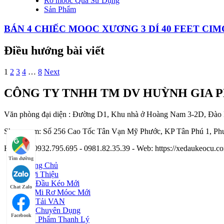
Rơ mooc Qua Sử Dụng
Sản Phẩm
BÁN 4 CHIẾC MOOC XƯƠNG 3 DÍ 40 FEET CIMC
Điều hướng bài viết
1
2
3
4
…
8
Next
CÔNG TY TNHH TM DV HUỲNH GIA 
Văn phòng đại diện : Đường D1, Khu nhà ở Hoàng Nam 3-2D, Đào
Showroom: Số 256 Cao Tốc Tân Vạn Mỹ Phước, KP Tân Phú 1, Phư
Hotline : 0932.795.695 - 0981.82.35.39 - Web: https://xedaukeocu
Tìm đường
Trang Chủ
Giới Thiệu
Xe Đầu Kéo Mới
Chat Zalo
Sơ Mi Rơ Móoc Mới
Xe Tải VAN
Xe Chuyên Dụng
Facebook
Sản Phẩm Thanh Lý