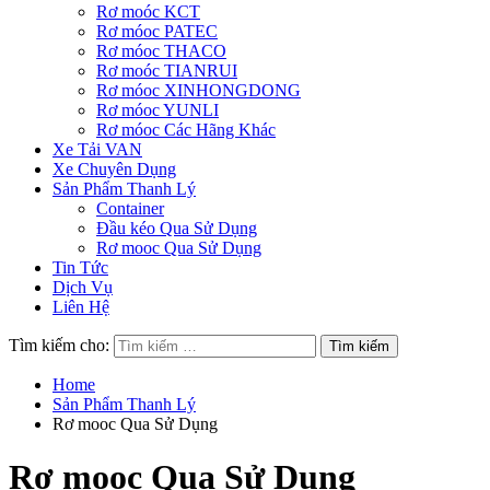
Rơ moóc KCT
Rơ móoc PATEC
Rơ móoc THACO
Rơ moóc TIANRUI
Rơ móoc XINHONGDONG
Rơ móoc YUNLI
Rơ móoc Các Hãng Khác
Xe Tải VAN
Xe Chuyên Dụng
Sản Phẩm Thanh Lý
Container
Đầu kéo Qua Sử Dụng
Rơ mooc Qua Sử Dụng
Tin Tức
Dịch Vụ
Liên Hệ
Tìm kiếm cho:
Home
Sản Phẩm Thanh Lý
Rơ mooc Qua Sử Dụng
Rơ mooc Qua Sử Dụng