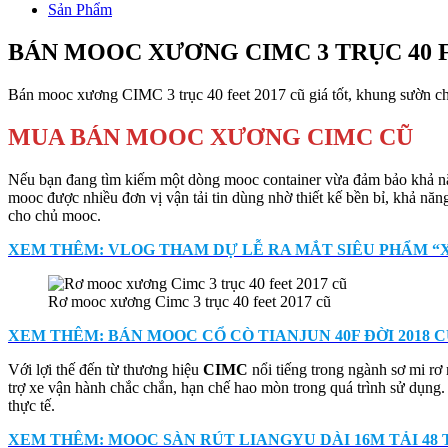
Sản Phẩm
BÁN MOOC XƯƠNG CIMC 3 TRỤC 40 
Bán mooc xương CIMC 3 trục 40 feet 2017 cũ giá tốt, khung sườn chắ
MUA BÁN MOOC XƯƠNG CIMC CŨ
Nếu bạn đang tìm kiếm một dòng mooc container vừa đảm bảo khả năng
mooc được nhiều đơn vị vận tải tin dùng nhờ thiết kế bền bỉ, khả năn
cho chủ mooc.
XEM THÊM: VLOG THAM DỰ LỄ RA MẮT SIÊU PHẨM “
Rơ mooc xương Cimc 3 trục 40 feet 2017 cũ
XEM THÊM: BÁN MOOC CỔ CÒ TIANJUN 40F ĐỜI 2018 
Với lợi thế đến từ thương hiệu
CIMC
nổi tiếng trong ngành sơ mi rơ
trợ xe vận hành chắc chắn, hạn chế hao mòn trong quá trình sử dụng
thực tế.
XEM THÊM: MOOC SÀN RÚT LIANGYU DÀI 16M TẢI 48