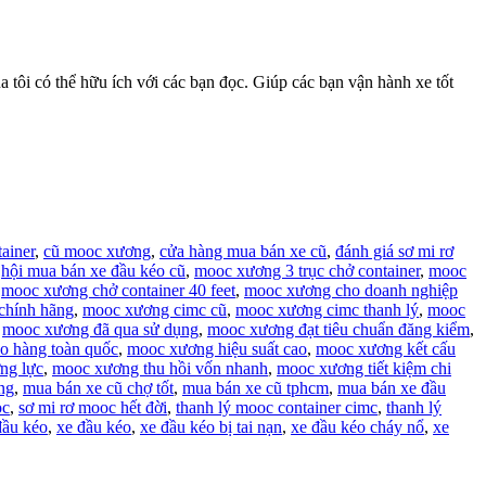
ôi có thể hữu ích với các bạn đọc. Giúp các bạn vận hành xe tốt
tainer
,
cũ mooc xương
,
cửa hàng mua bán xe cũ
,
đánh giá sơ mi rơ
,
hội mua bán xe đầu kéo cũ
,
mooc xương 3 trục chở container
,
mooc
,
mooc xương chở container 40 feet
,
mooc xương cho doanh nghiệp
chính hãng
,
mooc xương cimc cũ
,
mooc xương cimc thanh lý
,
mooc
,
mooc xương đã qua sử dụng
,
mooc xương đạt tiêu chuẩn đăng kiểm
,
o hàng toàn quốc
,
mooc xương hiệu suất cao
,
mooc xương kết cấu
ng lực
,
mooc xương thu hồi vốn nhanh
,
mooc xương tiết kiệm chi
ng
,
mua bán xe cũ chợ tốt
,
mua bán xe cũ tphcm
,
mua bán xe đầu
oc
,
sơ mi rơ mooc hết đời
,
thanh lý mooc container cimc
,
thanh lý
đầu kéo
,
xe đầu kéo
,
xe đầu kéo bị tai nạn
,
xe đầu kéo cháy nổ
,
xe