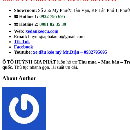
Showroom:
Số 256 Mỹ Phước Tân Vạn, KP Tân Phú 1, Phườn
☎️ Hotline 1:
0932 795 695
☎️ Hotline 2:
0981 82 35 39
Web:
xedaukeocu.com
Email:
huynhgiaphatauto@gmail.com
Tik Tok
Facebook
Youtube:
xe đầu kéo mỹ Mr.Diện – 0932795695
Ô TÔ HUỲNH GIA PHÁT
luôn hỗ trợ
Thu mua – Mua bán – Tr
quốc
. Thủ tục nhanh gọn, lãi suất ưu đãi.
About Author