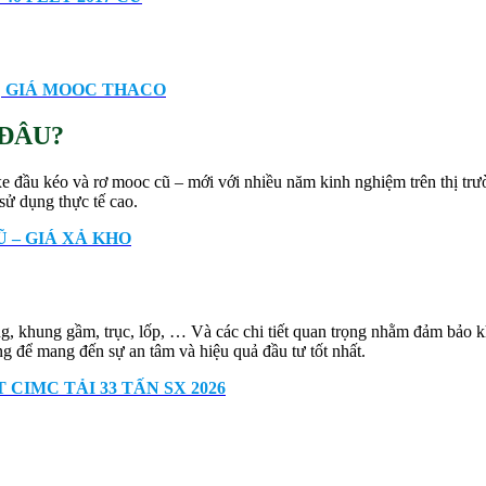
| GIÁ MOOC THACO
ĐÂU?
e đầu kéo và rơ mooc cũ – mới với nhiều năm kinh nghiệm trên thị trườ
ử dụng thực tế cao.
 – GIÁ XẢ KHO
ạng, khung gầm, trục, lốp, … Và các chi tiết quan trọng nhằm đảm bảo 
g để mang đến sự an tâm và hiệu quả đầu tư tốt nhất.
CIMC TẢI 33 TẤN SX 2026