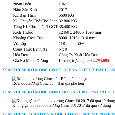
Nhãn Hiệu
CIMC
Năm Sản Xuất
2017
KL Bản Thân
5600 KG
KL Chuyên Chở Cho Phép
32.800 KG
Tổng KL Cho Phép TGGT
38.400 KG
Kích Thước
12460 x 2480 x 1690 mm
Khoảng Cách Trục
8000+1310+1310 mm
Vỏ Lốp
11R22.5 – 50%
Công Thức Bánh Xe
6 x 0
Hóa Đơn
Công Ty Xuất Hóa Đơn
Giá Rơ Mooc Xương
Liên hệ trực tiếp
0932.795.695
XEM THÊM: RƠ MOOC CỔ CÒ ASEAN 50 FEET DÀI 15.5
Rơ mooc xương Cimc cũ – Bán giá phế liệu
XEM THÊM: RƠ MOOC BỒN CHỞ GAS LPG 53m3 TẢI 26 
Khung gầm của mooc xương Cimc đời 2017 đã qua sử dụng
XEM THÊM: THANH LÝ MOOC CỔ CÒ CIMC SHENZHEN 4