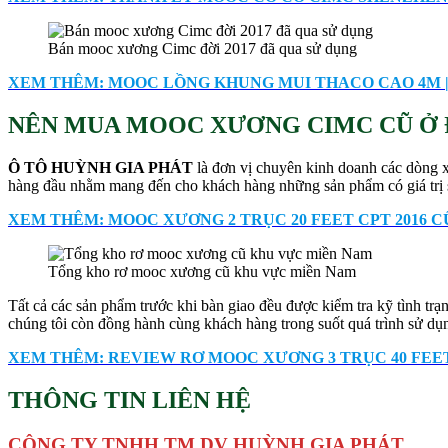
Bán mooc xương Cimc đời 2017 đã qua sử dụng
XEM THÊM: MOOC LỒNG KHUNG MUI THACO CAO 4M 
NÊN MUA MOOC XƯƠNG CIMC CŨ Ở 
Ô TÔ HUỲNH GIA PHÁT
là đơn vị chuyên kinh doanh các dòng x
hàng đầu nhằm mang đến cho khách hàng những sản phẩm có giá trị s
XEM THÊM: MOOC XƯƠNG 2 TRỤC 20 FEET CPT 2016 CŨ
Tổng kho rơ mooc xương cũ khu vực miền Nam
Tất cả các sản phẩm trước khi bàn giao đều được kiểm tra kỹ tình tr
chúng tôi còn đồng hành cùng khách hàng trong suốt quá trình sử dụn
XEM THÊM: REVIEW RƠ MOOC XƯƠNG 3 TRỤC 40 FEET 
THÔNG TIN LIÊN HỆ
CÔNG TY TNHH TM DV HUỲNH GIA PHÁT