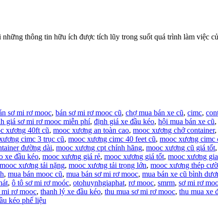
thông tin hữu ích được tích lũy trong suốt quá trình làm việc của t
án sơ mi rơ mooc
,
bán sơ mi rơ mooc cũ
,
chợ mua bán xe cũ
,
cimc
,
con
nh giá sơ mi rơ mooc miễn phí
,
định giá xe đầu kéo
,
hội mua bán xe cũ
c xương 40ft cũ
,
mooc xương an toàn cao
,
mooc xương chở container
xương cimc 3 trục cũ
,
mooc xương cimc 40 feet cũ
,
mooc xương cimc 
tainer đường dài
,
mooc xương cpt chính hãng
,
mooc xương cũ giá tốt
 xe đầu kéo
,
mooc xương giá rẻ
,
mooc xương giá tốt
,
mooc xương gia
mooc xương tải nặng
,
mooc xương tải trọng lớn
,
mooc xương thép cườ
nh
,
mua bán mooc cũ
,
mua bán sơ mi rơ mooc
,
mua bán xe cũ bình dươ
hát
,
ô tô sơ mi rơ moóc
,
otohuynhgiaphat
,
rơ mooc
,
smrm
,
sơ mi rơ mo
ơ mi rơ mooc
,
thanh lý xe đầu kéo
,
thu mua sơ mi rơ mooc
,
thu mua xe 
ầu kéo phế liệu