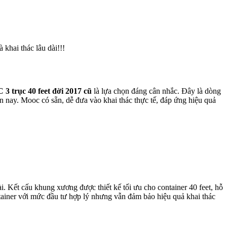
khai thác lâu dài!!!
 trục 40 feet đời 2017 cũ
là lựa chọn đáng cân nhắc. Đây là dòng
ện nay. Mooc có sẵn, dễ đưa vào khai thác thực tế, đáp ứng hiệu quả
. Kết cấu khung xương được thiết kế tối ưu cho container 40 feet, hỗ
tainer với mức đầu tư hợp lý nhưng vẫn đảm bảo hiệu quả khai thác