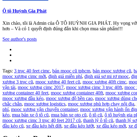
Ô tô Huỳnh Gia Phát
Xin chào, tôi là Admin của Ô TÔ HUỲNH GIA PHÁT. Hy vọng với những 
hơn – Và có 1 quyết định đúng đắn khi chọn mua sản phẩm!!!
See author's posts
Tags:
3 trục 40 feet cimc
,
bán mooc cũ tphcm
,
bán mooc xương cũ
,
b
mooc xương cimc mới
,
định giá miễn phí
,
định giá sơ mi rơ mooc
,
đị
xương 3 trục cũ
,
mooc xương 40 feet cũ
,
mooc xương 40ft cimc
,
moo
vận tải
,
mooc xương cimc 2017
,
mooc xương cimc 3 trục 40ft
,
mooc 
xương container 40 feet
,
mooc xương container 40ft
,
mooc xương con
mooc xương đầu kéo
,
mooc xương độ bền cao
,
mooc xương dùng cho
chắc chắn
,
mooc xương logistics
,
mooc xương phù hợp chạy nội địa
,
phí
,
mooc xương vận chuyển container
,
mooc xương vận hành ổn đị
kéo
,
mua bán xe ô tô cũ
,
mua bán xe oto cũ
,
ô tô cũ
,
ô tô huỳnh gia p
mooc xương cimc 3 trục 40 feet 2017 cũ
,
thanh lý ô tô cũ
,
thanh lý s
đầu kéo cũ
,
xe đầu kéo hết đời
,
xe đầu kéo lướt
,
xe đầu kéo mới
,
xe đ