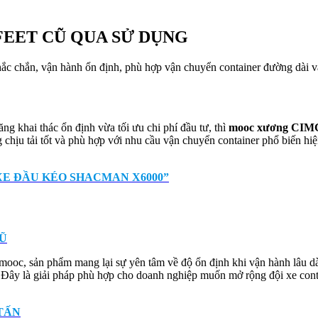
FEET CŨ QUA SỬ DỤNG
c chắn, vận hành ổn định, phù hợp vận chuyển container đường dài và 
 khai thác ổn định vừa tối ưu chi phí đầu tư, thì
mooc xương CIMC 3
g chịu tải tốt và phù hợp với nhu cầu vận chuyển container phổ biến hi
XE ĐẦU KÉO SHACMAN X6000”
CŨ
 mooc, sản phẩm mang lại sự yên tâm về độ ổn định khi vận hành lâu dài
. Đây là giải pháp phù hợp cho doanh nghiệp muốn mở rộng đội xe con
 TẤN