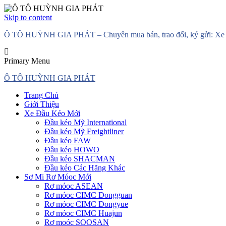
Skip to content
Ô TÔ HUỲNH GIA PHÁT – Chuyên mua bán, trao đổi, ký gửi: Xe đầ
Primary Menu
Ô TÔ HUỲNH GIA PHÁT
Trang Chủ
Giới Thiệu
Xe Đầu Kéo Mới
Đầu kéo Mỹ International
Đầu kéo Mỹ Freightliner
Đầu kéo FAW
Đầu kéo HOWO
Đầu kéo SHACMAN
Đầu kéo Các Hãng Khác
Sơ Mi Rơ Móoc Mới
Rơ móoc ASEAN
Rơ móoc CIMC Dongguan
Rơ móoc CIMC Dongyue
Rơ móoc CIMC Huajun
Rơ moóc SOOSAN