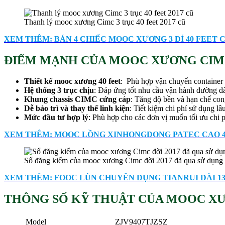
Thanh lý mooc xương Cimc 3 trục 40 feet 2017 cũ
XEM THÊM: BÁN 4 CHIẾC MOOC XƯƠNG 3 DÍ 40 FEET C
ĐIỂM MẠNH CỦA MOOC XƯƠNG CIM
Thiết kế mooc xương 40 feet
: Phù hợp vận chuyển container 
Hệ thống 3 trục chịu
: Đáp ứng tốt nhu cầu vận hành đường dà
Khung chassis CIMC cứng cáp
: Tăng độ bền và hạn chế cong
Dễ bảo trì và thay thế linh kiện
: Tiết kiệm chi phí sử dụng l
Mức đầu tư hợp lý
: Phù hợp cho các đơn vị muốn tối ưu chi 
XEM THÊM: MOOC LỒNG XINHONGDONG PATEC CAO 4M 
Sổ đăng kiểm của mooc xương Cimc đời 2017 đã qua sử dụng
XEM THÊM: FOOC LÙN CHUYÊN DỤNG TIANRUI DÀI 13.
THÔNG SỐ KỸ THUẬT CỦA MOOC XƯ
Model
ZJV9407TJZSZ