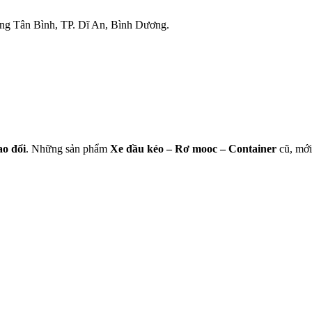
g Tân Bình, TP. Dĩ An, Bình Dương.
ao
đổi
. Những sản phẩm
Xe đầu kéo – Rơ mooc – Container
cũ, mới