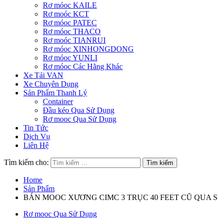
Rơ móoc KAILE
Rơ moóc KCT
Rơ móoc PATEC
Rơ móoc THACO
Rơ moóc TIANRUI
Rơ móoc XINHONGDONG
Rơ móoc YUNLI
Rơ móoc Các Hãng Khác
Xe Tải VAN
Xe Chuyên Dụng
Sản Phẩm Thanh Lý
Container
Đầu kéo Qua Sử Dụng
Rơ mooc Qua Sử Dụng
Tin Tức
Dịch Vụ
Liên Hệ
Tìm kiếm cho:
Home
Sản Phẩm
BÁN MOOC XƯƠNG CIMC 3 TRỤC 40 FEET CŨ QUA 
Rơ mooc Qua Sử Dụng