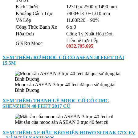
Kích Thước
12310 x 2500 x 1490 mm
Khoảng Cách Trục
7900+1310+1310 mm
Vỏ Lốp
11.00R20 – 90%
Công Thức Bánh Xe
6 x 0
Hóa Đơn
Công Ty Xuất Hóa Đơn
Liên hệ trực tiếp
Giá Rơ Mooc
0932.795.695
XEM THÊM: RƠ MOOC CỔ CÒ ASEAN 50 FEET DÀI
15.5M
Mooc sàn ASEAN 3 trục 40 feet đã qua sử dụng tại
Bình Dương
XEM THÊM: THANH LÝ MOOC CỔ CÒ CIMC
SHENZHEN 40 FEET 2017 CŨ
Mặt sàn của mooc sàn ASEAN 3 trục 40 feet cũ
XEM THÊM: XE ĐẦU KÉO ĐIỆN HOWO SITRAK G7X EV