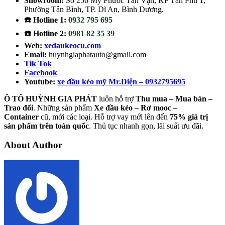
Showroom:
Số 256 Mỹ Phước Tân Vạn, KP Tân Phú 1,
Phường Tân Bình, TP. Dĩ An, Bình Dương.
☎️ Hotline 1:
0932 795 695
☎️ Hotline 2:
0981 82 35 39
Web:
xedaukeocu.com
Email:
huynhgiaphatauto@gmail.com
Tik Tok
Facebook
Youtube:
xe đầu kéo mỹ Mr.Diện – 0932795695
Ô TÔ HUỲNH GIA PHÁT
luôn hỗ trợ
Thu mua – Mua bán –
Trao
đổi
. Những sản phẩm
Xe đầu kéo – Rơ mooc –
Container
cũ, mới các loại. Hỗ trợ vay mới lên đến
75% giá trị
sản phẩm trên toàn quốc
. Thủ tục nhanh gọn, lãi suất ưu đãi.
About Author