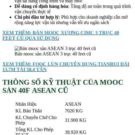
vận tải hàng công trình và máy móc
Dễ dàng cố định hàng hóa
: Tăng độ an toàn trong quá trình
vận chuyển thực tế
Chi phí đầu tư hợp lý
: Phù hợp cho doanh nghiệp cần mở
rộng năng lực vận tải nhưng vẫn tối ưu ngân sách
XEM THÊM: BÁN MOOC XƯƠNG CIMC 3 TRỤC 40
FEET CŨ QUA SỬ DỤNG
Bán mooc sàn ASEAN 3 trục 40 feet cũ
XEM THÊM: FOOC LÙN CHUYÊN DỤNG TIANRUI DÀI
13.7M TẢI 58.4 TẤN
THÔNG SỐ KỸ THUẬT CỦA MOOC
SÀN 40F ASEAN CŨ
Nhãn Hiệu
ASEAN
KL Bản Thân
7020 KG
KL Chuyên Chở Cho
31.900 KG
Phép
Tổng KL Cho Phép
38.920 KG
TGGT