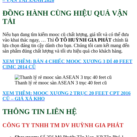
– VẬN TẢI XANH 2026
ĐỒNG HÀNH CÙNG HIỆU QUẢ VẬN
TẢI
Nếu bạn đang tìm kiếm mooc cũ chất lượng, giá tốt và có thể đưa
vào khai thác ngay, … Thì
Ô TÔ HUỲNH GIA PHÁT
chính là
lựa chọn đáng tin cậy dành cho bạn. Chúng tôi cam kết mang đến
sản phẩm đúng chất lượng và tối ưu hiệu quả cho khách hàng.
XEM THÊM: BÁN 4 CHIẾC MOOC XƯƠNG 3 DÍ 40 FEET
CIMC 2014 CŨ
Thanh lý rẻ mooc sàn ASEAN 3 trục 40 feet cũ
XEM THÊM: MOOC XƯƠNG 2 TRỤC 20 FEET CPT 2016
CŨ – GIÁ XẢ KHO
THÔNG TIN LIÊN HỆ
CÔNG TY TNHH TM DV HUỲNH GIA PHÁT