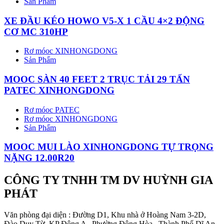
Sản Phẩm
XE ĐẦU KÉO HOWO V5-X 1 CẦU 4×2 ĐỘNG
CƠ MC 310HP
Rơ móoc XINHONGDONG
Sản Phẩm
MOOC SÀN 40 FEET 2 TRỤC TẢI 29 TẤN
PATEC XINHONGDONG
Rơ móoc PATEC
Rơ móoc XINHONGDONG
Sản Phẩm
MOOC MUI LÀO XINHONGDONG TỰ TRỌNG
NẶNG 12.00R20
CÔNG TY TNHH TM DV HUỲNH GIA
PHÁT
Văn phòng đại diện : Đường D1, Khu nhà ở Hoàng Nam 3-2D,
Đào Duy Từ, KP Đông A , Phường Đông Hòa , Thành Phố Dĩ An ,