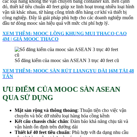
các loại hàng không thể vận chuyển bằng container kín. Bên cạnh
đó, thiết kế tiêu chuẩn 40 feet giúp xe linh hoạt trong nhiều loại hình
vận tải khác nhau, từ hàng công trình đến hàng cơ khí và thiết bị
công nghiệp. Đây là giải pháp phù hợp cho các doanh nghiệp muốn
đầu tư dòng mooc sàn hiệu quả với mức chi phí hợp lý.
XEM THÊM: MOOC LỒNG KHUNG MUI THACO CAO
4M | GIÁ MOOC THACO
Sổ đăng kiểm của mooc sàn ASEAN 3 trục 40 feet cũ
XEM THÊM: MOOC SÀN RÚT LIANGYU DÀI 16M TẢI 48
TẤN
ƯU ĐIỂM CỦA MOOC SÀN ASEAN
QUA SỬ DỤNG
Mặt sàn rộng và thông thoáng
: Thuận tiện cho việc vận
chuyển và bốc dỡ nhiều loại hàng hóa cồng kềnh
Kết cấu chassis chắc chắn
: Đảm bảo khả năng chịu tải và
vận hành ổn định trên đường dài
Thiết kế 40 feet tiêu chuẩn
: Phù hợp với đa dạng nhu cầu