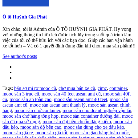
Ô tô Huỳnh Gia Phát
Xin chào, tôi là Admin của Ô TÔ HUỲNH GIA PHÁT. Hy vọng
với những thông tin hữu ích được tích lũy trong suốt quá trình làm
việc của tôi có thể hữu ích với các bạn đọc. Giúp các bạn vận hành
xe tốt hơn – Và có 1 quyết định đúng đắn khi chọn mua sản phẩm!!!
See author's posts
Tags:
bán sơ mi rơ mooc cũ
,
chợ mua bán xe cũ
,
cimc
,
container
,
mooc sàn 3 trục cũ
,
mooc sàn 40 feet asean amt cũ
,
mooc sàn 40ft
cũ
,
mooc sàn an toàn cao
,
mooc sàn asean amt 40 feet
,
mooc sàn
asean amt cũ
,
mooc sàn asean amt thanh lý
,
mooc sàn asean chính
hãng
,
mooc sàn chở container
,
mooc sàn cho doanh nghiệp vận tải
,
mooc sàn chở hàng tổng hợp
,
mooc sàn container đường dài
,
mooc
sàn đã qua sử dụng
,
mooc sàn đạt tiêu chuẩn đăng kiểm
,
mooc sàn
đầu kéo
,
mooc sàn độ bền cao
,
mooc sàn dùng cho xe đầu kéo
,
mooc sàn giá rẻ
,
mooc sàn giá tốt
,
mooc sàn giao hàng toàn quốc
,