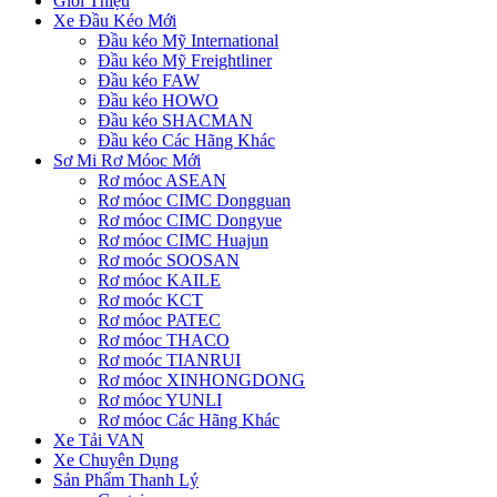
Giới Thiệu
Xe Đầu Kéo Mới
Đầu kéo Mỹ International
Đầu kéo Mỹ Freightliner
Đầu kéo FAW
Đầu kéo HOWO
Đầu kéo SHACMAN
Đầu kéo Các Hãng Khác
Sơ Mi Rơ Móoc Mới
Rơ móoc ASEAN
Rơ móoc CIMC Dongguan
Rơ móoc CIMC Dongyue
Rơ móoc CIMC Huajun
Rơ moóc SOOSAN
Rơ móoc KAILE
Rơ moóc KCT
Rơ móoc PATEC
Rơ móoc THACO
Rơ moóc TIANRUI
Rơ móoc XINHONGDONG
Rơ móoc YUNLI
Rơ móoc Các Hãng Khác
Xe Tải VAN
Xe Chuyên Dụng
Sản Phẩm Thanh Lý