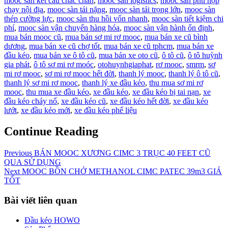
mooc sàn kết cấu chắc chắn
,
mooc sàn logistics
,
mooc sàn phù hợp
chạy nội địa
,
mooc sàn tải nặng
,
mooc sàn tải trọng lớn
,
mooc sàn
thép cường lực
,
mooc sàn thu hồi vốn nhanh
,
mooc sàn tiết kiệm chi
phí
,
mooc sàn vận chuyển hàng hóa
,
mooc sàn vận hành ổn định
,
mua bán mooc cũ
,
mua bán sơ mi rơ mooc
,
mua bán xe cũ bình
dương
,
mua bán xe cũ chợ tốt
,
mua bán xe cũ tphcm
,
mua bán xe
đầu kéo
,
mua bán xe ô tô cũ
,
mua bán xe oto cũ
,
ô tô cũ
,
ô tô huỳnh
gia phát
,
ô tô sơ mi rơ moóc
,
otohuynhgiaphat
,
rơ mooc
,
smrm
,
sơ
mi rơ mooc
,
sơ mi rơ mooc hết đời
,
thanh lý mooc
,
thanh lý ô tô cũ
,
thanh lý sơ mi rơ mooc
,
thanh lý xe đầu kéo
,
thu mua sơ mi rơ
mooc
,
thu mua xe đầu kéo
,
xe đầu kéo
,
xe đầu kéo bị tai nạn
,
xe
đầu kéo cháy nổ
,
xe đầu kéo cũ
,
xe đầu kéo hết đời
,
xe đầu kéo
lướt
,
xe đầu kéo mới
,
xe đầu kéo phế liệu
Continue Reading
Previous
BÁN MOOC XƯƠNG CIMC 3 TRỤC 40 FEET CŨ
QUA SỬ DỤNG
Next
MOOC BỒN CHỞ METHANOL CIMC PATEC 39m3 GIÁ
TỐT
Bài viết liên quan
Đầu kéo HOWO