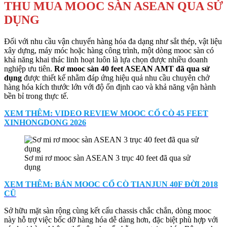
THU MUA MOOC SÀN ASEAN QUA SỬ
DỤNG
Đối với nhu cầu vận chuyển hàng hóa đa dạng như sắt thép, vật liệu
xây dựng, máy móc hoặc hàng công trình, một dòng mooc sàn có
khả năng khai thác linh hoạt luôn là lựa chọn được nhiều doanh
nghiệp ưu tiên.
Rơ mooc sàn 40 feet ASEAN AMT đã qua sử
dụng
được thiết kế nhằm đáp ứng hiệu quả nhu cầu chuyên chở
hàng hóa kích thước lớn với độ ổn định cao và khả năng vận hành
bền bỉ trong thực tế.
XEM THÊM: VIDEO REVIEW MOOC CỔ CÒ 45 FEET
XINHONGDONG 2026
Sơ mi rơ mooc sàn ASEAN 3 trục 40 feet đã qua sử
dụng
XEM THÊM: BÁN MOOC CỔ CÒ TIANJUN 40F ĐỜI 2018
CŨ
Sở hữu mặt sàn rộng cùng kết cấu chassis chắc chắn, dòng mooc
này hỗ trợ việc bốc dỡ hàng hóa dễ dàng hơn, đặc biệt phù hợp với