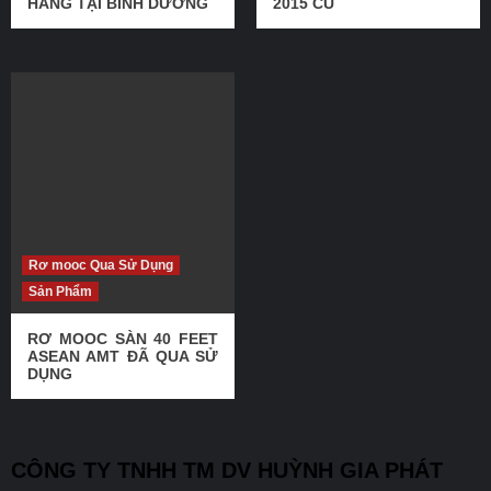
HÀNG TẠI BÌNH DƯƠNG
2015 CŨ
Rơ mooc Qua Sử Dụng
Sản Phẩm
RƠ MOOC SÀN 40 FEET
ASEAN AMT ĐÃ QUA SỬ
DỤNG
CÔNG TY TNHH TM DV HUỲNH GIA PHÁT