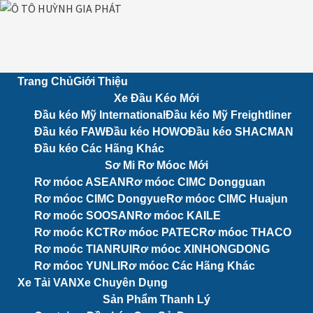
Skip
to
content
Trang Chủ
Giới Thiệu
Xe Đầu Kéo Mới
Đầu kéo Mỹ International
Đầu kéo Mỹ Freightliner
Đầu kéo FAW
Đầu kéo HOWO
Đầu kéo SHACMAN
Đầu kéo Các Hãng Khác
Sơ Mi Rơ Móoc Mới
Rơ móoc ASEAN
Rơ móoc CIMC Dongguan
Rơ móoc CIMC Dongyue
Rơ móoc CIMC Huajun
Rơ moóc SOOSAN
Rơ móoc KAILE
Rơ moóc KCT
Rơ móoc PATEC
Rơ móoc THACO
Rơ moóc TIANRUI
Rơ móoc XINHONGDONG
Rơ móoc YUNLI
Rơ móoc Các Hãng Khác
Xe Tải VAN
Xe Chuyên Dụng
Sản Phẩm Thanh Lý