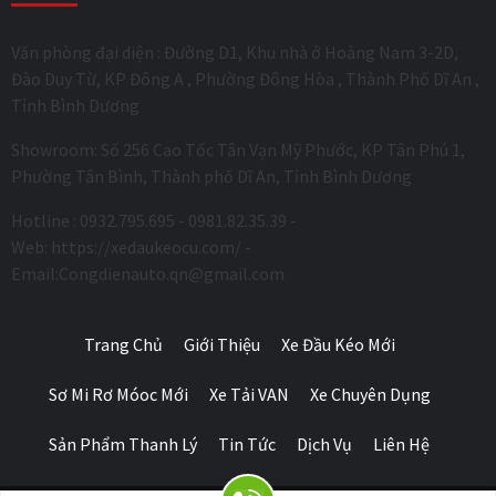
Văn phòng đại diện : Đường D1, Khu nhà ở Hoàng Nam 3-2D,
Đào Duy Từ, KP Đông A , Phường Đông Hòa , Thành Phố Dĩ An ,
Tỉnh Bình Dương
Showroom: Số 256 Cao Tốc Tân Vạn Mỹ Phước, KP Tân Phú 1,
Phường Tân Bình, Thành phố Dĩ An, Tỉnh Bình Dương
Hotline : 0932.795.695 - 0981.82.35.39 -
Web: https://xedaukeocu.com/ -
Email:Congdienauto.qn@gmail.com
Trang Chủ
Giới Thiệu
Xe Đầu Kéo Mới
Sơ Mi Rơ Móoc Mới
Xe Tải VAN
Xe Chuyên Dụng
Sản Phẩm Thanh Lý
Tin Tức
Dịch Vụ
Liên Hệ