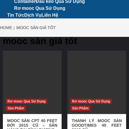
Container
Đầu kéo Qua Sử Dụng
Rơ mooc Qua Sử Dụng
Tin Tức
Dịch Vụ
Liên Hệ
HOME
MOOC SÀN GIÁ TỐT
mooc sàn giá tốt
Rơ mooc Qua Sử Dụng
Rơ mooc Qua Sử Dụng
Sản Phẩm
Sản Phẩm
MOOC SÀN CPT 40 FEET
THANH LÝ MOOC SÀN
ĐỜI 2015 CŨ – SẴN
GOODTIMES 40 FEET