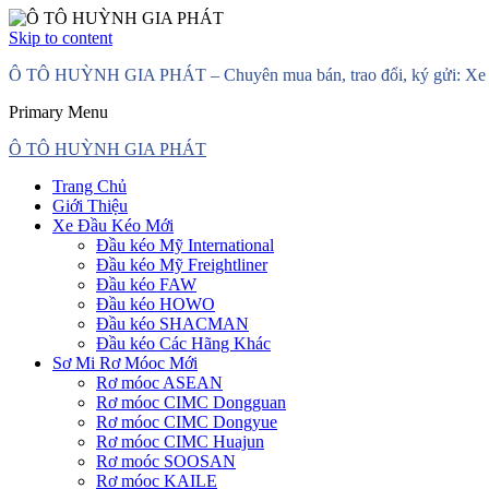
Skip to content
Ô TÔ HUỲNH GIA PHÁT – Chuyên mua bán, trao đổi, ký gửi: Xe đầ
Primary Menu
Ô TÔ HUỲNH GIA PHÁT
Trang Chủ
Giới Thiệu
Xe Đầu Kéo Mới
Đầu kéo Mỹ International
Đầu kéo Mỹ Freightliner
Đầu kéo FAW
Đầu kéo HOWO
Đầu kéo SHACMAN
Đầu kéo Các Hãng Khác
Sơ Mi Rơ Móoc Mới
Rơ móoc ASEAN
Rơ móoc CIMC Dongguan
Rơ móoc CIMC Dongyue
Rơ móoc CIMC Huajun
Rơ moóc SOOSAN
Rơ móoc KAILE