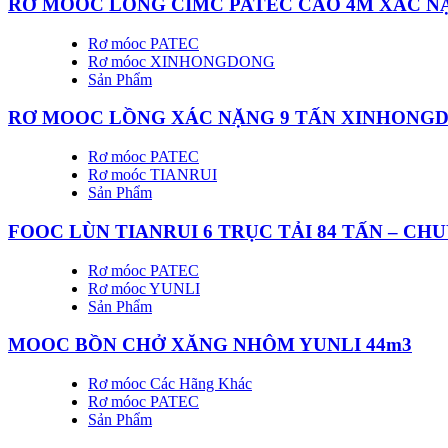
RƠ MOOC LỒNG CIMC PATEC CAO 4M XÁC NẶN
Rơ móoc PATEC
Rơ móoc XINHONGDONG
Sản Phẩm
RƠ MOOC LỒNG XÁC NẶNG 9 TẤN XINHONGD
Rơ móoc PATEC
Rơ moóc TIANRUI
Sản Phẩm
FOOC LÙN TIANRUI 6 TRỤC TẢI 84 TẤN – C
Rơ móoc PATEC
Rơ móoc YUNLI
Sản Phẩm
MOOC BỒN CHỞ XĂNG NHÔM YUNLI 44m3
Rơ móoc Các Hãng Khác
Rơ móoc PATEC
Sản Phẩm