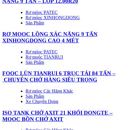
NẶNG 9 TẤN – LỐP 12.00R20
Rơ móoc PATEC
Rơ móoc XINHONGDONG
Sản Phẩm
RƠ MOOC LỒNG XÁC NẶNG 9 TẤN
XINHONGDONG CAO 4 MÉT
Rơ móoc PATEC
Rơ moóc TIANRUI
Sản Phẩm
FOOC LÙN TIANRUI 6 TRỤC TẢI 84 TẤN –
CHUYÊN CHỞ HÀNG SIÊU TRỌNG
Rơ móoc Các Hãng Khác
Sản Phẩm
Xe Chuyên Dụng
ISO TANK CHỞ AXIT 21 KHỐI DONGTE –
MOOC BỒN CHỞ AXIT