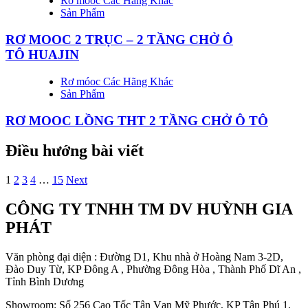
Rơ móoc Các Hãng Khác
Sản Phẩm
RƠ MOOC 2 TRỤC – 2 TẦNG CHỞ Ô
TÔ HUAJIN
Rơ móoc Các Hãng Khác
Sản Phẩm
RƠ MOOC LỒNG THT 2 TẦNG CHỞ Ô TÔ
Điều hướng bài viết
1
2
3
4
…
15
Next
CÔNG TY TNHH TM DV HUỲNH GIA
PHÁT
Văn phòng đại diện : Đường D1, Khu nhà ở Hoàng Nam 3-2D,
Đào Duy Từ, KP Đông A , Phường Đông Hòa , Thành Phố Dĩ An ,
Tỉnh Bình Dương
Showroom: Số 256 Cao Tốc Tân Vạn Mỹ Phước, KP Tân Phú 1,