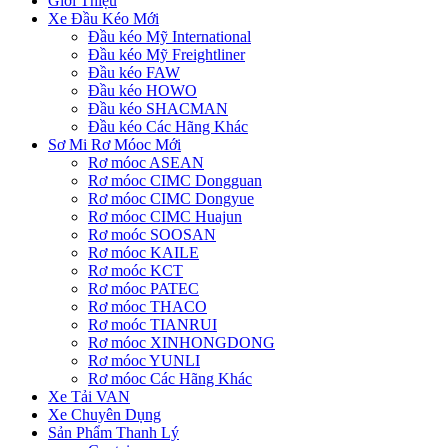
Giới Thiệu
Xe Đầu Kéo Mới
Đầu kéo Mỹ International
Đầu kéo Mỹ Freightliner
Đầu kéo FAW
Đầu kéo HOWO
Đầu kéo SHACMAN
Đầu kéo Các Hãng Khác
Sơ Mi Rơ Móoc Mới
Rơ móoc ASEAN
Rơ móoc CIMC Dongguan
Rơ móoc CIMC Dongyue
Rơ móoc CIMC Huajun
Rơ moóc SOOSAN
Rơ móoc KAILE
Rơ moóc KCT
Rơ móoc PATEC
Rơ móoc THACO
Rơ moóc TIANRUI
Rơ móoc XINHONGDONG
Rơ móoc YUNLI
Rơ móoc Các Hãng Khác
Xe Tải VAN
Xe Chuyên Dụng
Sản Phẩm Thanh Lý