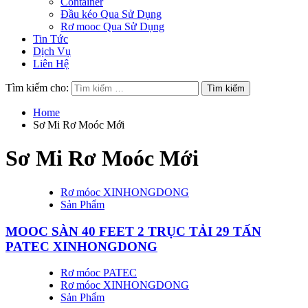
Container
Đầu kéo Qua Sử Dụng
Rơ mooc Qua Sử Dụng
Tin Tức
Dịch Vụ
Liên Hệ
Tìm kiếm cho:
Home
Sơ Mi Rơ Moóc Mới
Sơ Mi Rơ Moóc Mới
Rơ móoc XINHONGDONG
Sản Phẩm
MOOC SÀN 40 FEET 2 TRỤC TẢI 29 TẤN
PATEC XINHONGDONG
Rơ móoc PATEC
Rơ móoc XINHONGDONG
Sản Phẩm