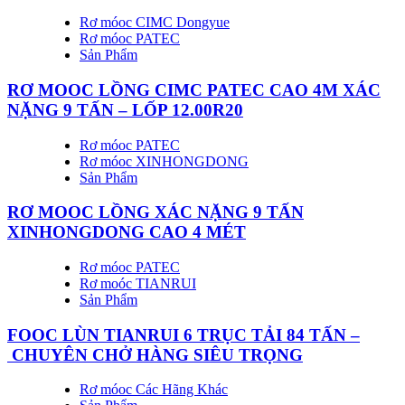
Rơ móoc CIMC Dongyue
Rơ móoc PATEC
Sản Phẩm
RƠ MOOC LỒNG CIMC PATEC CAO 4M XÁC
NẶNG 9 TẤN – LỐP 12.00R20
Rơ móoc PATEC
Rơ móoc XINHONGDONG
Sản Phẩm
RƠ MOOC LỒNG XÁC NẶNG 9 TẤN
XINHONGDONG CAO 4 MÉT
Rơ móoc PATEC
Rơ moóc TIANRUI
Sản Phẩm
FOOC LÙN TIANRUI 6 TRỤC TẢI 84 TẤN –
CHUYÊN CHỞ HÀNG SIÊU TRỌNG
Rơ móoc Các Hãng Khác