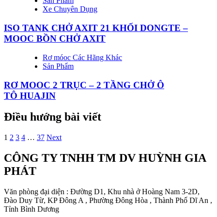
Sản Phẩm
Xe Chuyên Dụng
ISO TANK CHỞ AXIT 21 KHỐI DONGTE –
MOOC BỒN CHỞ AXIT
Rơ móoc Các Hãng Khác
Sản Phẩm
RƠ MOOC 2 TRỤC – 2 TẦNG CHỞ Ô
TÔ HUAJIN
Điều hướng bài viết
1
2
3
4
…
37
Next
CÔNG TY TNHH TM DV HUỲNH GIA
PHÁT
Văn phòng đại diện : Đường D1, Khu nhà ở Hoàng Nam 3-2D,
Đào Duy Từ, KP Đông A , Phường Đông Hòa , Thành Phố Dĩ An ,
Tỉnh Bình Dương