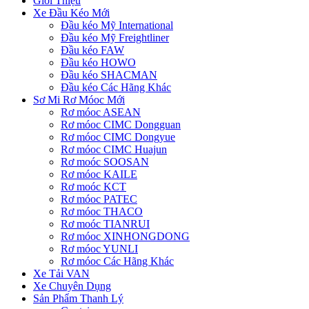
Giới Thiệu
Xe Đầu Kéo Mới
Đầu kéo Mỹ International
Đầu kéo Mỹ Freightliner
Đầu kéo FAW
Đầu kéo HOWO
Đầu kéo SHACMAN
Đầu kéo Các Hãng Khác
Sơ Mi Rơ Móoc Mới
Rơ móoc ASEAN
Rơ móoc CIMC Dongguan
Rơ móoc CIMC Dongyue
Rơ móoc CIMC Huajun
Rơ moóc SOOSAN
Rơ móoc KAILE
Rơ moóc KCT
Rơ móoc PATEC
Rơ móoc THACO
Rơ moóc TIANRUI
Rơ móoc XINHONGDONG
Rơ móoc YUNLI
Rơ móoc Các Hãng Khác
Xe Tải VAN
Xe Chuyên Dụng
Sản Phẩm Thanh Lý