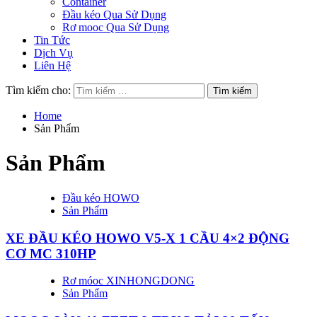
Container
Đầu kéo Qua Sử Dụng
Rơ mooc Qua Sử Dụng
Tin Tức
Dịch Vụ
Liên Hệ
Tìm kiếm cho:
Home
Sản Phẩm
Sản Phẩm
Đầu kéo HOWO
Sản Phẩm
XE ĐẦU KÉO HOWO V5-X 1 CẦU 4×2 ĐỘNG
CƠ MC 310HP
Rơ móoc XINHONGDONG
Sản Phẩm