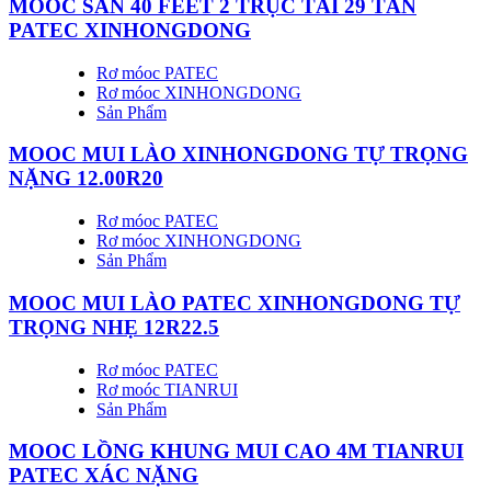
MOOC SÀN 40 FEET 2 TRỤC TẢI 29 TẤN
PATEC XINHONGDONG
Rơ móoc PATEC
Rơ móoc XINHONGDONG
Sản Phẩm
MOOC MUI LÀO XINHONGDONG TỰ TRỌNG
NẶNG 12.00R20
Rơ móoc PATEC
Rơ móoc XINHONGDONG
Sản Phẩm
MOOC MUI LÀO PATEC XINHONGDONG TỰ
TRỌNG NHẸ 12R22.5
Rơ móoc PATEC
Rơ moóc TIANRUI
Sản Phẩm
MOOC LỒNG KHUNG MUI CAO 4M TIANRUI
PATEC XÁC NẶNG