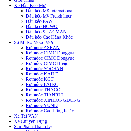
Giới Thiệu
Xe Đầu Kéo Mới
Đầu kéo Mỹ International
Đầu kéo Mỹ Freightliner
Đầu kéo FAW
Đầu kéo HOWO
Đầu kéo SHACMAN
Đầu kéo Các Hãng Khác
Sơ Mi Rơ Móoc Mới
Rơ móoc ASEAN
Rơ móoc CIMC Dongguan
Rơ móoc CIMC Dongyue
Rơ móoc CIMC Huajun
Rơ moóc SOOSAN
Rơ móoc KAILE
Rơ moóc KCT
Rơ móoc PATEC
Rơ móoc THACO
Rơ moóc TIANRUI
Rơ móoc XINHONGDONG
Rơ móoc YUNLI
Rơ móoc Các Hãng Khác
Xe Tải VAN
Xe Chuyên Dụng
Sản Phẩm Thanh Lý