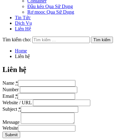
Container
Đầu kéo Qua Sử Dụng
Rơ mooc Qua Sử Dụng
Tin Tức
Dịch Vụ
Liên Hệ
Tìm kiếm cho:
Home
Liên hệ
Liên hệ
Name
*
Number
Email
*
Website / URL
Subject
*
Message
Website
Submit