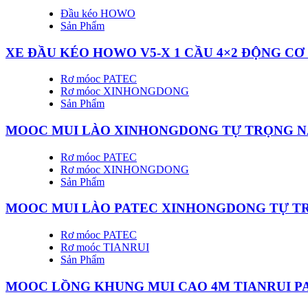
Đầu kéo HOWO
Sản Phẩm
XE ĐẦU KÉO HOWO V5-X 1 CẦU 4×2 ĐỘNG CƠ
Rơ móoc PATEC
Rơ móoc XINHONGDONG
Sản Phẩm
MOOC MUI LÀO XINHONGDONG TỰ TRỌNG NẶ
Rơ móoc PATEC
Rơ móoc XINHONGDONG
Sản Phẩm
MOOC MUI LÀO PATEC XINHONGDONG TỰ TR
Rơ móoc PATEC
Rơ moóc TIANRUI
Sản Phẩm
MOOC LỒNG KHUNG MUI CAO 4M TIANRUI P