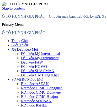
Skip to content
Ô TÔ HUỲNH GIA PHÁT – Chuyên mua bán, trao đổi, ký gửi: Xe đầ
Primary Menu
Ô TÔ HUỲNH GIA PHÁT
Trang Chủ
Giới Thiệu
Xe Đầu Kéo Mới
Đầu kéo Mỹ International
Đầu kéo Mỹ Freightliner
Đầu kéo FAW
Đầu kéo HOWO
Đầu kéo SHACMAN
Đầu kéo Các Hãng Khác
Sơ Mi Rơ Móoc Mới
Rơ móoc ASEAN
Rơ móoc CIMC Dongguan
Rơ móoc CIMC Dongyue
Rơ móoc CIMC Huajun
Rơ moóc SOOSAN
Rơ móoc KAILE