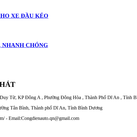
CHO XE ĐẦU KÉO
, NHANH CHÓNG
PHÁT
 Duy Từ, KP Đông A , Phường Đông Hòa , Thành Phố Dĩ An , Tỉnh 
ờng Tân Bình, Thành phố Dĩ An, Tỉnh Bình Dương
.com/ - Email:Congdienauto.qn@gmail.com