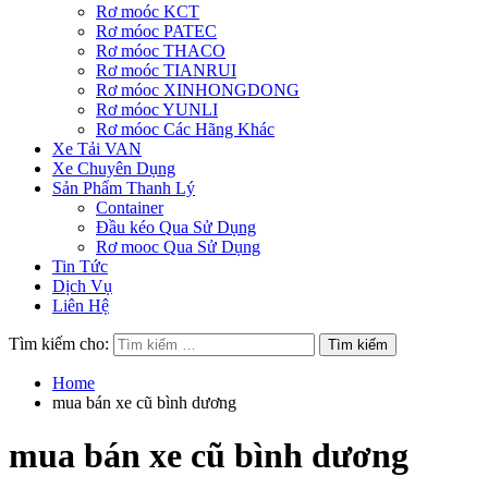
Rơ moóc KCT
Rơ móoc PATEC
Rơ móoc THACO
Rơ moóc TIANRUI
Rơ móoc XINHONGDONG
Rơ móoc YUNLI
Rơ móoc Các Hãng Khác
Xe Tải VAN
Xe Chuyên Dụng
Sản Phẩm Thanh Lý
Container
Đầu kéo Qua Sử Dụng
Rơ mooc Qua Sử Dụng
Tin Tức
Dịch Vụ
Liên Hệ
Tìm kiếm cho:
Home
mua bán xe cũ bình dương
mua bán xe cũ bình dương