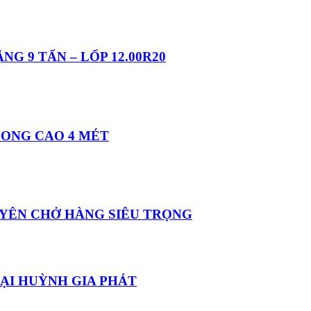
G 9 TẤN – LỐP 12.00R20
ONG CAO 4 MÉT
HUYÊN CHỞ HÀNG SIÊU TRỌNG
TẠI HUỲNH GIA PHÁT