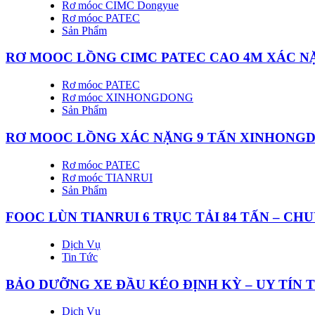
Rơ móoc CIMC Dongyue
Rơ móoc PATEC
Sản Phẩm
RƠ MOOC LỒNG CIMC PATEC CAO 4M XÁC NẶN
Rơ móoc PATEC
Rơ móoc XINHONGDONG
Sản Phẩm
RƠ MOOC LỒNG XÁC NẶNG 9 TẤN XINHONGD
Rơ móoc PATEC
Rơ moóc TIANRUI
Sản Phẩm
FOOC LÙN TIANRUI 6 TRỤC TẢI 84 TẤN – C
Dịch Vụ
Tin Tức
BẢO DƯỠNG XE ĐẦU KÉO ĐỊNH KỲ – UY TÍN 
Dịch Vụ