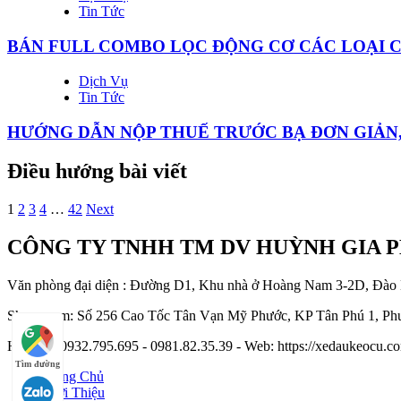
Tin Tức
BÁN FULL COMBO LỌC ĐỘNG CƠ CÁC LOẠI 
Dịch Vụ
Tin Tức
HƯỚNG DẪN NỘP THUẾ TRƯỚC BẠ ĐƠN GIẢN
Điều hướng bài viết
1
2
3
4
…
42
Next
CÔNG TY TNHH TM DV HUỲNH GIA 
Văn phòng đại diện : Đường D1, Khu nhà ở Hoàng Nam 3-2D, Đào
Showroom: Số 256 Cao Tốc Tân Vạn Mỹ Phước, KP Tân Phú 1, Phư
Hotline : 0932.795.695 - 0981.82.35.39 - Web: https://xedaukeocu
Tìm đường
Trang Chủ
Giới Thiệu