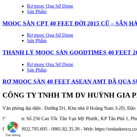
Rơ mooc Qua Sử Dụng
Sản Phẩm
MOOC SÀN CPT 40 FEET ĐỜI 2015 CŨ – SẴN 
Rơ mooc Qua Sử Dụng
Sản Phẩm
THANH LÝ MOOC SÀN GOODTIMES 40 FEET 2
Rơ mooc Qua Sử Dụng
Sản Phẩm
RƠ MOOC SÀN 40 FEET ASEAN AMT ĐÃ QUA 
CÔNG TY TNHH TM DV HUỲNH GIA 
Văn phòng đại diện : Đường D1, Khu nhà ở Hoàng Nam 3-2D, Đào
Showroom: Số 256 Cao Tốc Tân Vạn Mỹ Phước, KP Tân Phú 1, Phư
Hotline : 0932.795.695 - 0981.82.35.39 - Web: https://xedaukeocu
Tìm đường