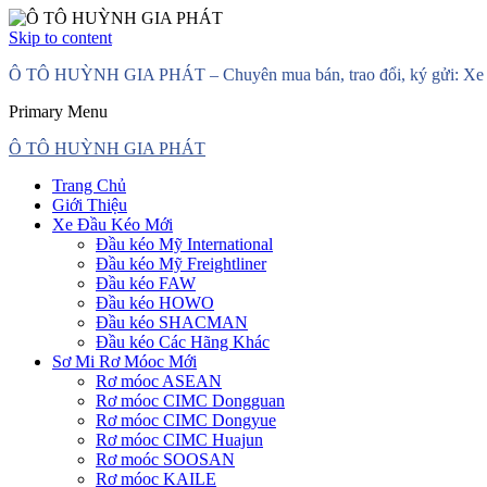
Skip to content
Ô TÔ HUỲNH GIA PHÁT – Chuyên mua bán, trao đổi, ký gửi: Xe đầ
Primary Menu
Ô TÔ HUỲNH GIA PHÁT
Trang Chủ
Giới Thiệu
Xe Đầu Kéo Mới
Đầu kéo Mỹ International
Đầu kéo Mỹ Freightliner
Đầu kéo FAW
Đầu kéo HOWO
Đầu kéo SHACMAN
Đầu kéo Các Hãng Khác
Sơ Mi Rơ Móoc Mới
Rơ móoc ASEAN
Rơ móoc CIMC Dongguan
Rơ móoc CIMC Dongyue
Rơ móoc CIMC Huajun
Rơ moóc SOOSAN
Rơ móoc KAILE