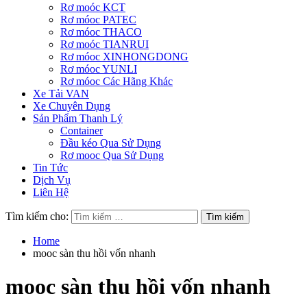
Rơ moóc KCT
Rơ móoc PATEC
Rơ móoc THACO
Rơ moóc TIANRUI
Rơ móoc XINHONGDONG
Rơ móoc YUNLI
Rơ móoc Các Hãng Khác
Xe Tải VAN
Xe Chuyên Dụng
Sản Phẩm Thanh Lý
Container
Đầu kéo Qua Sử Dụng
Rơ mooc Qua Sử Dụng
Tin Tức
Dịch Vụ
Liên Hệ
Tìm kiếm cho:
Home
mooc sàn thu hồi vốn nhanh
mooc sàn thu hồi vốn nhanh