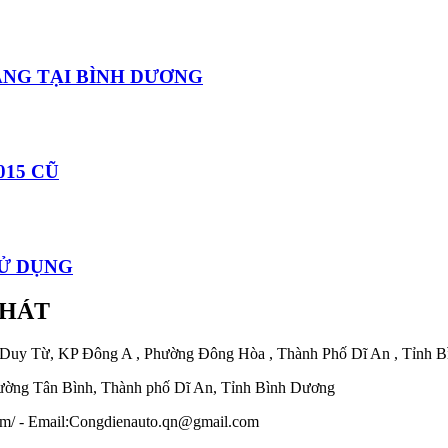
HÀNG TẠI BÌNH DƯƠNG
015 CŨ
SỬ DỤNG
PHÁT
 Duy Từ, KP Đông A , Phường Đông Hòa , Thành Phố Dĩ An , Tỉnh 
ờng Tân Bình, Thành phố Dĩ An, Tỉnh Bình Dương
.com/ - Email:Congdienauto.qn@gmail.com