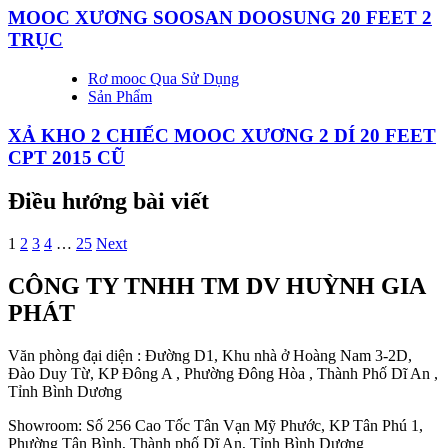
MOOC XƯƠNG SOOSAN DOOSUNG 20 FEET 2
TRỤC
Rơ mooc Qua Sử Dụng
Sản Phẩm
XẢ KHO 2 CHIẾC MOOC XƯƠNG 2 DÍ 20 FEET
CPT 2015 CŨ
Điều hướng bài viết
1
2
3
4
…
25
Next
CÔNG TY TNHH TM DV HUỲNH GIA
PHÁT
Văn phòng đại diện : Đường D1, Khu nhà ở Hoàng Nam 3-2D,
Đào Duy Từ, KP Đông A , Phường Đông Hòa , Thành Phố Dĩ An ,
Tỉnh Bình Dương
Showroom: Số 256 Cao Tốc Tân Vạn Mỹ Phước, KP Tân Phú 1,
Phường Tân Bình, Thành phố Dĩ An, Tỉnh Bình Dương