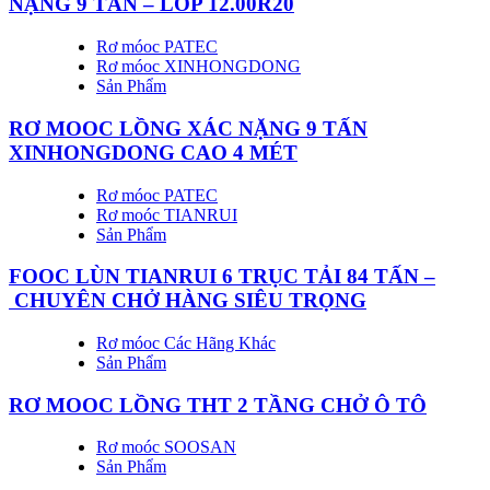
NẶNG 9 TẤN – LỐP 12.00R20
Rơ móoc PATEC
Rơ móoc XINHONGDONG
Sản Phẩm
RƠ MOOC LỒNG XÁC NẶNG 9 TẤN
XINHONGDONG CAO 4 MÉT
Rơ móoc PATEC
Rơ moóc TIANRUI
Sản Phẩm
FOOC LÙN TIANRUI 6 TRỤC TẢI 84 TẤN –
CHUYÊN CHỞ HÀNG SIÊU TRỌNG
Rơ móoc Các Hãng Khác
Sản Phẩm
RƠ MOOC LỒNG THT 2 TẦNG CHỞ Ô TÔ
Rơ moóc SOOSAN
Sản Phẩm