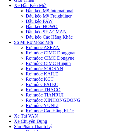
Giới Thiệu
Xe Đầu Kéo Mới
Đầu kéo Mỹ International
Đầu kéo Mỹ Freightliner
Đầu kéo FAW
Đầu kéo HOWO
Đầu kéo SHACMAN
Đầu kéo Các Hãng Khác
Sơ Mi Rơ Móoc Mới
Rơ móoc ASEAN
Rơ móoc CIMC Dongguan
Rơ móoc CIMC Dongyue
Rơ móoc CIMC Huajun
Rơ moóc SOOSAN
Rơ móoc KAILE
Rơ moóc KCT
Rơ móoc PATEC
Rơ móoc THACO
Rơ moóc TIANRUI
Rơ móoc XINHONGDONG
Rơ móoc YUNLI
Rơ móoc Các Hãng Khác
Xe Tải VAN
Xe Chuyên Dụng
Sản Phẩm Thanh Lý