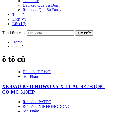
Container
Đầu kéo Qua Sử Dụng
Rơ mooc Qua Sử Dụng
Tin Tức
Dịch Vụ
Liên Hệ
Tìm kiếm cho:
Home
ô tô cũ
ô tô cũ
Đầu kéo HOWO
Sản Phẩm
XE ĐẦU KÉO HOWO V5-X 1 CẦU 4×2 ĐỘNG
CƠ MC 310HP
Rơ móoc PATEC
Rơ móoc XINHONGDONG
Sản Phẩm