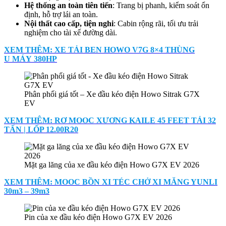
Hệ thống an toàn tiên tiến
: Trang bị phanh, kiểm soát ổn
định, hỗ trợ lái an toàn.
Nội thất cao cấp, tiện nghi
: Cabin rộng rãi, tối ưu trải
nghiệm cho tài xế đường dài.
XEM THÊM: XE TẢI BEN HOWO V7G 8×4 THÙNG
U MÁY 380HP
Phân phối giá tốt – Xe đầu kéo điện Howo Sitrak G7X
EV
XEM THÊM: RƠ MOOC XƯƠNG KAILE 45 FEET TẢI 32
TẤN | LỐP 12.00R20
Mặt ga lăng của xe đầu kéo điện Howo G7X EV 2026
XEM THÊM: MOOC BỒN XI TÉC CHỞ XI MĂNG YUNLI
30m3 – 39m3
Pin của xe đầu kéo điện Howo G7X EV 2026