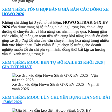
sẵn giao ngay
XEM THÊM: TỔNG HỢP BẢNG GIÁ BÁN CÁC DÒNG XE
HOWO 2026
Không chỉ dừng lại ở yếu tố tiết kiệm,
HOWO SITRAK G7X EV
2026
còn được trang bị hệ thống pin dung lượng lớn, cho quãng
đường di chuyển dài và khả năng sạc nhanh hiệu quả. Khung gầm
chắc chắn, hệ thống an toàn tiên tiến cùng khả năng kéo tải ổn định
giúp xe đáp ứng tốt nhu cầu vận chuyển hàng hóa nặng trong nhiều
lĩnh vực khác nhau. Đây chính là lựa chọn lý tưởng cho doanh
nghiệp muốn tối ưu chi phí vận hành, đồng thời bắt kịp xu hướng
vận tải xanh trong tương lai.
XEM THÊM: MOOC BEN TỰ ĐỔ KAILE 23 KHỐI 2026 |
GIÁ TỐT NHẤT
Xe đầu kéo điện Howo Sitrak G7X EV 2026 – Vận tải
xanh 2026
XEM THÊM: MOOC LÙN CHUYÊN DỤNG LIANGYU DÀI
17.8M 2026