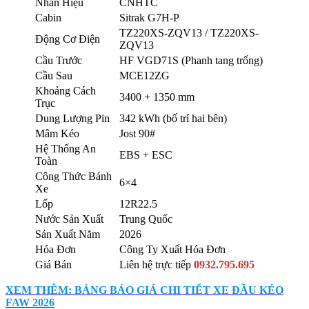
Nhãn Hiệu
CNHTC
Cabin
Sitrak G7H-P
TZ220XS-ZQV13 / TZ220XS-
Động Cơ Điện
ZQV13
Cầu Trước
HF VGD71S (Phanh tang trống)
Cầu Sau
MCE12ZG
Khoảng Cách
3400 + 1350 mm
Trục
Dung Lượng Pin
342 kWh (bố trí hai bên)
Mâm Kéo
Jost 90#
Hệ Thống An
EBS + ESC
Toàn
Công Thức Bánh
6×4
Xe
Lốp
12R22.5
Nước Sản Xuất
Trung Quốc
Sản Xuất Năm
2026
Hóa Đơn
Công Ty Xuất Hóa Đơn
Giá Bán
Liên hệ trực tiếp
0932.795.695
XEM THÊM: BẢNG BÁO GIÁ CHI TIẾT XE ĐẦU KÉO
FAW 2026