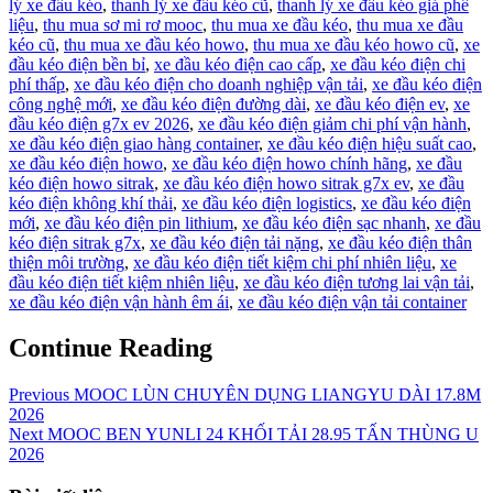
lý xe đầu kéo
,
thanh lý xe đầu kéo cũ
,
thanh lý xe đầu kéo giá phế
liệu
,
thu mua sơ mi rơ mooc
,
thu mua xe đầu kéo
,
thu mua xe đầu
kéo cũ
,
thu mua xe đầu kéo howo
,
thu mua xe đầu kéo howo cũ
,
xe
đầu kéo điện bền bỉ
,
xe đầu kéo điện cao cấp
,
xe đầu kéo điện chi
phí thấp
,
xe đầu kéo điện cho doanh nghiệp vận tải
,
xe đầu kéo điện
công nghệ mới
,
xe đầu kéo điện đường dài
,
xe đầu kéo điện ev
,
xe
đầu kéo điện g7x ev 2026
,
xe đầu kéo điện giảm chi phí vận hành
,
xe đầu kéo điện giao hàng container
,
xe đầu kéo điện hiệu suất cao
,
xe đầu kéo điện howo
,
xe đầu kéo điện howo chính hãng
,
xe đầu
kéo điện howo sitrak
,
xe đầu kéo điện howo sitrak g7x ev
,
xe đầu
kéo điện không khí thải
,
xe đầu kéo điện logistics
,
xe đầu kéo điện
mới
,
xe đầu kéo điện pin lithium
,
xe đầu kéo điện sạc nhanh
,
xe đầu
kéo điện sitrak g7x
,
xe đầu kéo điện tải nặng
,
xe đầu kéo điện thân
thiện môi trường
,
xe đầu kéo điện tiết kiệm chi phí nhiên liệu
,
xe
đầu kéo điện tiết kiệm nhiên liệu
,
xe đầu kéo điện tương lai vận tải
,
xe đầu kéo điện vận hành êm ái
,
xe đầu kéo điện vận tải container
Continue Reading
Previous
MOOC LÙN CHUYÊN DỤNG LIANGYU DÀI 17.8M
2026
Next
MOOC BEN YUNLI 24 KHỐI TẢI 28.95 TẤN THÙNG U
2026