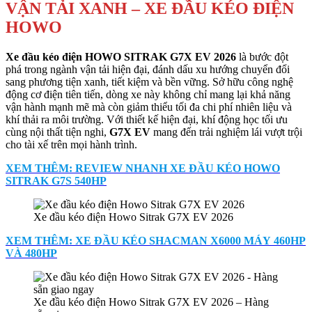
VẬN TẢI XANH – XE ĐẦU KÉO ĐIỆN
HOWO
Xe đầu kéo điện HOWO SITRAK G7X EV 2026
là bước đột
phá trong ngành vận tải hiện đại, đánh dấu xu hướng chuyển đổi
sang phương tiện xanh, tiết kiệm và bền vững. Sở hữu công nghệ
động cơ điện tiên tiến, dòng xe này không chỉ mang lại khả năng
vận hành mạnh mẽ mà còn giảm thiểu tối đa chi phí nhiên liệu và
khí thải ra môi trường. Với thiết kế hiện đại, khí động học tối ưu
cùng nội thất tiện nghi,
G7X EV
mang đến trải nghiệm lái vượt trội
cho tài xế trên mọi hành trình.
XEM THÊM: REVIEW NHANH XE ĐẦU KÉO HOWO
SITRAK G7S 540HP
Xe đầu kéo điện Howo Sitrak G7X EV 2026
XEM THÊM: XE ĐẦU KÉO SHACMAN X6000 MÁY 460HP
VÀ 480HP
Xe đầu kéo điện Howo Sitrak G7X EV 2026 – Hàng