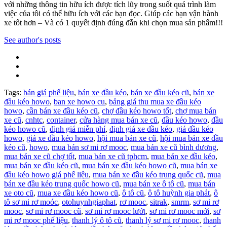
với những thông tin hữu ích được tích lũy trong suốt quá trình làm
việc của tôi có thể hữu ích với các bạn đọc. Giúp các bạn vận hành
xe tốt hơn – Và có 1 quyết định đúng đắn khi chọn mua sản phẩm!!!
See author's posts
Tags:
bán giá phế liệu
,
bán xe đầu kéo
,
bán xe đầu kéo cũ
,
bán xe
đầu kéo howo
,
ban xe howo cu
,
bảng giá thu mua xe đầu kéo
howo
,
cần bán xe đầu kéo cũ
,
chợ đầu kéo howo tốt
,
chợ mua bán
xe cũ
,
cnhtc
,
container
,
cửa hàng mua bán xe cũ
,
đầu kéo howo
,
đầu
kéo howo cũ
,
định giá miễn phí
,
định giá xe đầu kéo
,
giá đầu kéo
howo
,
giá xe đầu kéo howo
,
hội mua bán xe cũ
,
hội mua bán xe đầu
kéo cũ
,
howo
,
mua bán sơ mi rơ mooc
,
mua bán xe cũ bình dương
,
mua bán xe cũ chợ tốt
,
mua bán xe cũ tphcm
,
mua bán xe đầu kéo
,
mua bán xe đầu kéo cũ
,
mua bán xe đầu kéo howo cũ
,
mua bán xe
đầu kéo howo giá phế liệu
,
mua bán xe đầu kéo trung quốc cũ
,
mua
bán xe đầu kéo trung quốc howo cũ
,
mua bán xe ô tô cũ
,
mua bán
xe oto cũ
,
mua xe đầu kéo howo cũ
,
ô tô cũ
,
ô tô huỳnh gia phát
,
ô
tô sơ mi rơ moóc
,
otohuynhgiaphat
,
rơ mooc
,
sitrak
,
smrm
,
sơ mi rơ
mooc
,
sơ mi rơ mooc cũ
,
sơ mi rơ mooc lướt
,
sơ mi rơ mooc mới
,
sơ
mi rơ mooc phế liệu
,
thanh lý ô tô cũ
,
thanh lý sơ mi rơ mooc
,
thanh