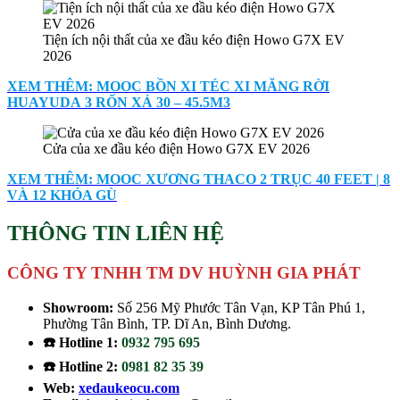
Tiện ích nội thất của xe đầu kéo điện Howo G7X EV
2026
XEM THÊM: MOOC BỒN XI TÉC XI MĂNG RỜI
HUAYUDA 3 RỐN XẢ 30 – 45.5M3
Cửa của xe đầu kéo điện Howo G7X EV 2026
XEM THÊM: MOOC XƯƠNG THACO 2 TRỤC 40 FEET | 8
VÀ 12 KHÓA GÙ
THÔNG TIN LIÊN HỆ
CÔNG TY TNHH TM DV HUỲNH GIA PHÁT
Showroom:
Số 256 Mỹ Phước Tân Vạn, KP Tân Phú 1,
Phường Tân Bình, TP. Dĩ An, Bình Dương.
☎️ Hotline 1:
0932 795 695
☎️ Hotline 2:
0981 82 35 39
Web:
xedaukeocu.com