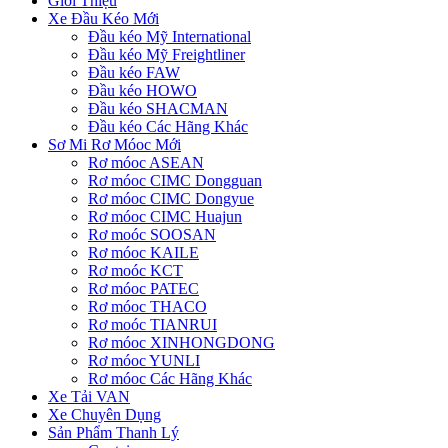
Giới Thiệu
Xe Đầu Kéo Mới
Đầu kéo Mỹ International
Đầu kéo Mỹ Freightliner
Đầu kéo FAW
Đầu kéo HOWO
Đầu kéo SHACMAN
Đầu kéo Các Hãng Khác
Sơ Mi Rơ Móoc Mới
Rơ móoc ASEAN
Rơ móoc CIMC Dongguan
Rơ móoc CIMC Dongyue
Rơ móoc CIMC Huajun
Rơ moóc SOOSAN
Rơ móoc KAILE
Rơ moóc KCT
Rơ móoc PATEC
Rơ móoc THACO
Rơ moóc TIANRUI
Rơ móoc XINHONGDONG
Rơ móoc YUNLI
Rơ móoc Các Hãng Khác
Xe Tải VAN
Xe Chuyên Dụng
Sản Phẩm Thanh Lý