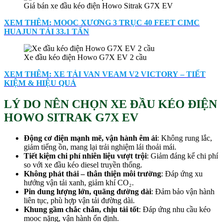
Giá bán xe đầu kéo điện Howo Sitrak G7X EV
XEM THÊM: MOOC XƯƠNG 3 TRỤC 40 FEET CIMC
HUAJUN TẢI 33.1 TẤN
Xe đầu kéo điện Howo G7X EV 2 cầu
XEM THÊM: XE TẢI VAN VEAM V2 VICTORY – TIẾT
KIỆM & HIỆU QUẢ
LÝ DO NÊN CHỌN XE ĐẦU KÉO ĐIỆN
HOWO SITRAK G7X EV
Động cơ điện mạnh mẽ, vận hành êm ái
: Không rung lắc,
giảm tiếng ồn, mang lại trải nghiệm lái thoải mái.
Tiết kiệm chi phí nhiên liệu vượt trội
: Giảm đáng kể chi phí
so với xe đầu kéo diesel truyền thống.
Không phát thải – thân thiện môi trường
: Đáp ứng xu
hướng vận tải xanh, giảm khí CO₂.
Pin dung lượng lớn, quãng đường dài
: Đảm bảo vận hành
liên tục, phù hợp vận tải đường dài.
Khung gầm chắc chắn, chịu tải tốt
: Đáp ứng nhu cầu kéo
mooc nặng, vận hành ổn định.