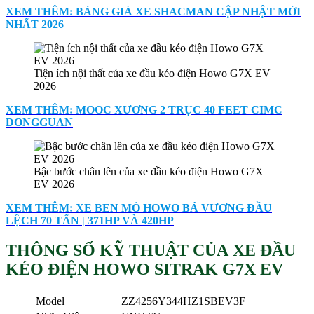
XEM THÊM: BẢNG GIÁ XE SHACMAN CẬP NHẬT MỚI
NHẤT 2026
Tiện ích nội thất của xe đầu kéo điện Howo G7X EV
2026
XEM THÊM: MOOC XƯƠNG 2 TRỤC 40 FEET CIMC
DONGGUAN
Bậc bước chân lên của xe đầu kéo điện Howo G7X
EV 2026
XEM THÊM: XE BEN MỎ HOWO BÁ VƯƠNG ĐẦU
LỆCH 70 TẤN | 371HP VÀ 420HP
THÔNG SỐ KỸ THUẬT CỦA XE ĐẦU
KÉO ĐIỆN HOWO SITRAK G7X EV
Model
ZZ4256Y344HZ1SBEV3F