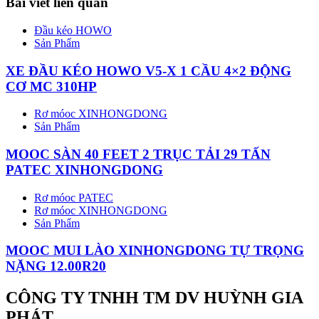
Bài viết liên quan
Đầu kéo HOWO
Sản Phẩm
XE ĐẦU KÉO HOWO V5-X 1 CẦU 4×2 ĐỘNG
CƠ MC 310HP
Rơ móoc XINHONGDONG
Sản Phẩm
MOOC SÀN 40 FEET 2 TRỤC TẢI 29 TẤN
PATEC XINHONGDONG
Rơ móoc PATEC
Rơ móoc XINHONGDONG
Sản Phẩm
MOOC MUI LÀO XINHONGDONG TỰ TRỌNG
NẶNG 12.00R20
CÔNG TY TNHH TM DV HUỲNH GIA
PHÁT