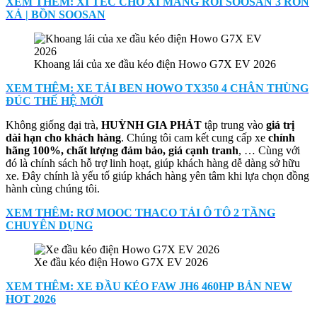
XEM THÊM: XI TÉC CHỞ XI MĂNG RỜI SOOSAN 3 RỐN
XẢ | BỒN SOOSAN
Khoang lái của xe đầu kéo điện Howo G7X EV 2026
XEM THÊM: XE TẢI BEN HOWO TX350 4 CHÂN THÙNG
ĐÚC THẾ HỆ MỚI
Không giống đại trà,
HUỲNH GIA PHÁT
tập trung vào
giá trị
dài hạn cho khách hàng
. Chúng tôi cam kết cung cấp xe
chính
hãng 100%, chất lượng đảm bảo, giá cạnh tranh
, … Cùng với
đó là chính sách hỗ trợ linh hoạt, giúp khách hàng dễ dàng sở hữu
xe. Đây chính là yếu tố giúp khách hàng yên tâm khi lựa chọn đồng
hành cùng chúng tôi.
XEM THÊM: RƠ MOOC THACO TẢI Ô TÔ 2 TẦNG
CHUYÊN DỤNG
Xe đầu kéo điện Howo G7X EV 2026
XEM THÊM: XE ĐẦU KÉO FAW JH6 460HP BẢN NEW
HOT 2026