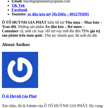
Email:
huynhgiaphatauto@gmail.com
Tik Tok
Facebook
Youtube:
xe đầu kéo mỹ Mr.Diện – 0932795695
Ô TÔ HUỲNH GIA PHÁT
luôn hỗ trợ
Thu mua – Mua bán –
Trao
đổi
. Những sản phẩm
Xe đầu kéo – Rơ mooc –
Container
cũ, mới các loại. Hỗ trợ vay mới lên đến
75% giá trị
sản phẩm trên toàn quốc
. Thủ tục nhanh gọn, lãi suất ưu đãi.
About Author
Ô tô Huỳnh Gia Phát
Xin chào, tôi là Admin của Ô TÔ HUỲNH GIA PHÁT. Hy vọng