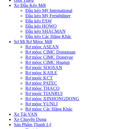
Giới Thiệu
Xe Đầu Kéo Mới
Đầu kéo Mỹ International
Đầu kéo Mỹ Freightliner
Đầu kéo FAW
Đầu kéo HOWO
Đầu kéo SHACMAN
Đầu kéo Các Hãng Khác
Sơ Mi Rơ Móoc Mới
Rơ móoc ASEAN
Rơ móoc CIMC Dongguan
Rơ móoc CIMC Dongyue
Rơ móoc CIMC Huajun
Rơ moóc SOOSAN
Rơ móoc KAILE
Rơ moóc KCT
Rơ móoc PATEC
Rơ móoc THACO
Rơ moóc TIANRUI
Rơ móoc XINHONGDONG
Rơ móoc YUNLI
Rơ móoc Các Hãng Khác
Xe Tải VAN
Xe Chuyên Dụng
Sản Phẩm Thanh Lý