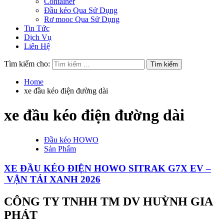
Container
Đầu kéo Qua Sử Dụng
Rơ mooc Qua Sử Dụng
Tin Tức
Dịch Vụ
Liên Hệ
Tìm kiếm cho:
Home
xe đầu kéo điện đường dài
xe đầu kéo điện đường dài
Đầu kéo HOWO
Sản Phẩm
XE ĐẦU KÉO ĐIỆN HOWO SITRAK G7X EV –
VẬN TẢI XANH 2026
CÔNG TY TNHH TM DV HUỲNH GIA
PHÁT