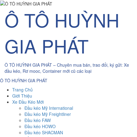
Skip
Ô TÔ HUỲNH
to
content
GIA PHÁT
Ô TÔ HUỲNH GIA PHÁT – Chuyên mua bán, trao đổi, ký gửi: Xe
đầu kéo, Rơ mooc, Container mới cũ các loại
Primary
Ô TÔ HUỲNH GIA PHÁT
Menu
Trang Chủ
Giới Thiệu
Xe Đầu Kéo Mới
Đầu kéo Mỹ International
Đầu kéo Mỹ Freightliner
Đầu kéo FAW
Đầu kéo HOWO
Đầu kéo SHACMAN