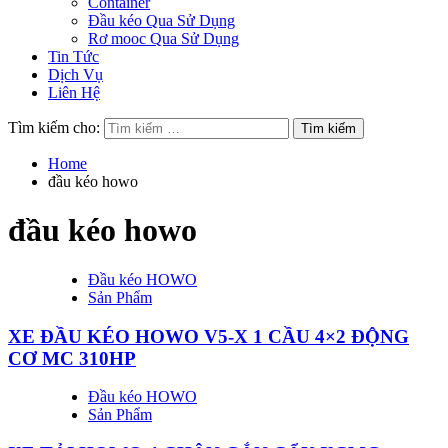
Container
Đầu kéo Qua Sử Dụng
Rơ mooc Qua Sử Dụng
Tin Tức
Dịch Vụ
Liên Hệ
Tìm kiếm cho:
Home
đầu kéo howo
đầu kéo howo
Đầu kéo HOWO
Sản Phẩm
XE ĐẦU KÉO HOWO V5-X 1 CẦU 4×2 ĐỘNG
CƠ MC 310HP
Đầu kéo HOWO
Sản Phẩm