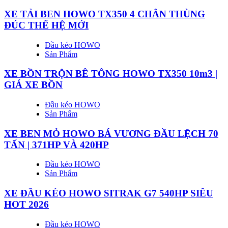
XE TẢI BEN HOWO TX350 4 CHÂN THÙNG
ĐÚC THẾ HỆ MỚI
Đầu kéo HOWO
Sản Phẩm
XE BỒN TRỘN BÊ TÔNG HOWO TX350 10m3 |
GIÁ XE BỒN
Đầu kéo HOWO
Sản Phẩm
XE BEN MỎ HOWO BÁ VƯƠNG ĐẦU LỆCH 70
TẤN | 371HP VÀ 420HP
Đầu kéo HOWO
Sản Phẩm
XE ĐẦU KÉO HOWO SITRAK G7 540HP SIÊU
HOT 2026
Đầu kéo HOWO