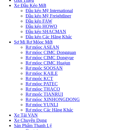
Giới Thiệu
Xe Đầu Kéo Mới
Đầu kéo Mỹ International
Đầu kéo Mỹ Freightliner
Đầu kéo FAW
Đầu kéo HOWO
Đầu kéo SHACMAN
Đầu kéo Các Hãng Khác
Sơ Mi Rơ Móoc Mới
Rơ móoc ASEAN
Rơ móoc CIMC Dongguan
Rơ móoc CIMC Dongyue
Rơ móoc CIMC Huajun
Rơ moóc SOOSAN
Rơ móoc KAILE
Rơ moóc KCT
Rơ móoc PATEC
Rơ móoc THACO
Rơ moóc TIANRUI
Rơ móoc XINHONGDONG
Rơ móoc YUNLI
Rơ móoc Các Hãng Khác
Xe Tải VAN
Xe Chuyên Dụng
Sản Phẩm Thanh Lý