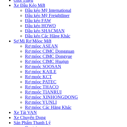
Giới Thiệu
Xe Đầu Kéo Mới
Đầu kéo Mỹ International
Đầu kéo Mỹ Freightliner
Đầu kéo FAW
Đầu kéo HOWO
Đầu kéo SHACMAN
Đầu kéo Các Hãng Khác
Sơ Mi Rơ Móoc Mới
Rơ móoc ASEAN
Rơ móoc CIMC Dongguan
Rơ móoc CIMC Dongyue
Rơ móoc CIMC Huajun
Rơ moóc SOOSAN
Rơ móoc KAILE
Rơ moóc KCT
Rơ móoc PATEC
Rơ móoc THACO
Rơ moóc TIANRUI
Rơ móoc XINHONGDONG
Rơ móoc YUNLI
Rơ móoc Các Hãng Khác
Xe Tải VAN
Xe Chuyên Dụng
Sản Phẩm Thanh Lý