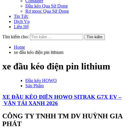
Container
Đầu kéo Qua Sử Dụng
Rơ mooc Qua Sử Dụng
Tin Tức
Dịch Vụ
Liên Hệ
Tìm kiếm cho:
Home
xe đầu kéo điện pin lithium
xe đầu kéo điện pin lithium
Đầu kéo HOWO
Sản Phẩm
XE ĐẦU KÉO ĐIỆN HOWO SITRAK G7X EV –
VẬN TẢI XANH 2026
CÔNG TY TNHH TM DV HUỲNH GIA
PHÁT