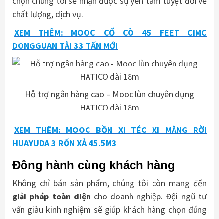
chọn chúng tôi sẽ nhận được sự yên tâm tuyệt đối về
chất lượng, dịch vụ.
XEM THÊM: MOOC CỔ CÒ 45 FEET CIMC
DONGGUAN TẢI 33 TẤN MỚI
Hỗ trợ ngân hàng cao – Mooc lùn chuyên dụng
HATICO dài 18m
XEM THÊM: MOOC BỒN XI TÉC XI MĂNG RỜI
HUAYUDA 3 RỐN XẢ 45.5M3
Đồng hành cùng khách hàng
Không chỉ bán sản phẩm, chúng tôi còn mang đến
giải pháp toàn diện
cho doanh nghiệp. Đội ngũ tư
vấn giàu kinh nghiệm sẽ giúp khách hàng chọn đúng