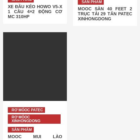
SẢN PHẨM
XE ĐẦU KÉO HOWO V5-X
MOOC SÀN 40 FEET 2
1 CẦU 4×2 ĐỘNG CƠ
TRỤC TẢI 29 TẤN PATEC
MC 310HP
XINHONGDONG
RƠ MÓOC PATEC
RƠ MÓOC
XINHONGDONG
SẢN PHẨM
MOOC MUI LÀO