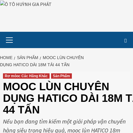
Skip
to
content
Primary
Menu
HOME
SẢN PHẨM
MOOC LÙN CHUYÊN
DỤNG HATICO DÀI 18M TẢI 44 TẤN
Rơ móoc Các Hãng Khác
Sản Phẩm
MOOC LÙN CHUYÊN
DỤNG HATICO DÀI 18M T
44 TẤN
Nếu bạn đang tìm kiếm một giải pháp vận chuyển
hàng siêu trọng hiệu quả, mooc lùn HATICO 18m