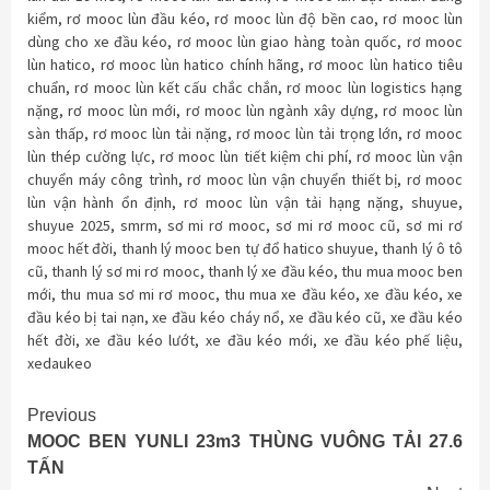
kiểm
,
rơ mooc lùn đầu kéo
,
rơ mooc lùn độ bền cao
,
rơ mooc lùn
dùng cho xe đầu kéo
,
rơ mooc lùn giao hàng toàn quốc
,
rơ mooc
lùn hatico
,
rơ mooc lùn hatico chính hãng
,
rơ mooc lùn hatico tiêu
chuẩn
,
rơ mooc lùn kết cấu chắc chắn
,
rơ mooc lùn logistics hạng
nặng
,
rơ mooc lùn mới
,
rơ mooc lùn ngành xây dựng
,
rơ mooc lùn
sàn thấp
,
rơ mooc lùn tải nặng
,
rơ mooc lùn tải trọng lớn
,
rơ mooc
lùn thép cường lực
,
rơ mooc lùn tiết kiệm chi phí
,
rơ mooc lùn vận
chuyển máy công trình
,
rơ mooc lùn vận chuyển thiết bị
,
rơ mooc
lùn vận hành ổn định
,
rơ mooc lùn vận tải hạng nặng
,
shuyue
,
shuyue 2025
,
smrm
,
sơ mi rơ mooc
,
sơ mi rơ mooc cũ
,
sơ mi rơ
mooc hết đời
,
thanh lý mooc ben tự đổ hatico shuyue
,
thanh lý ô tô
cũ
,
thanh lý sơ mi rơ mooc
,
thanh lý xe đầu kéo
,
thu mua mooc ben
mới
,
thu mua sơ mi rơ mooc
,
thu mua xe đầu kéo
,
xe đầu kéo
,
xe
đầu kéo bị tai nạn
,
xe đầu kéo cháy nổ
,
xe đầu kéo cũ
,
xe đầu kéo
hết đời
,
xe đầu kéo lướt
,
xe đầu kéo mới
,
xe đầu kéo phế liệu
,
xedaukeo
Continue
Previous
MOOC BEN YUNLI 23m3 THÙNG VUÔNG TẢI 27.6
Reading
TẤN