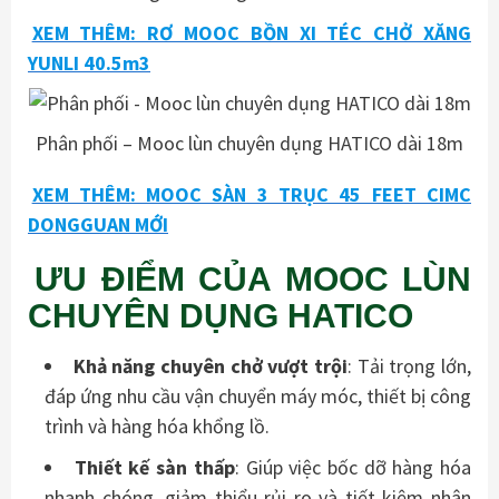
XEM THÊM: RƠ MOOC BỒN XI TÉC CHỞ XĂNG
YUNLI 40.5m3
Phân phối – Mooc lùn chuyên dụng HATICO dài 18m
XEM THÊM: MOOC SÀN 3 TRỤC 45 FEET CIMC
DONGGUAN MỚI
ƯU ĐIỂM CỦA MOOC LÙN
CHUYÊN DỤNG HATICO
Khả năng chuyên chở vượt trội
: Tải trọng lớn,
đáp ứng nhu cầu vận chuyển máy móc, thiết bị công
trình và hàng hóa khổng lồ.
Thiết kế sàn thấp
: Giúp việc bốc dỡ hàng hóa
nhanh chóng, giảm thiểu rủi ro và tiết kiệm nhân