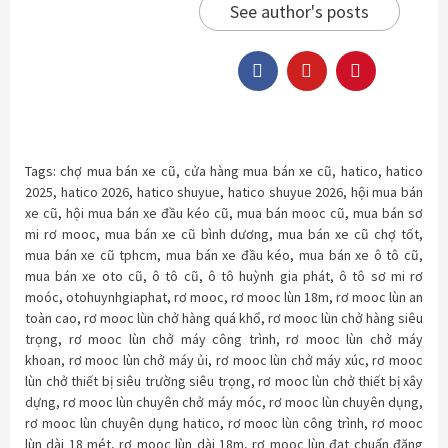
See author's posts
Tags:
chợ mua bán xe cũ
,
cửa hàng mua bán xe cũ
,
hatico
,
hatico
2025
,
hatico 2026
,
hatico shuyue
,
hatico shuyue 2026
,
hội mua bán
xe cũ
,
hội mua bán xe đầu kéo cũ
,
mua bán mooc cũ
,
mua bán sơ
mi rơ mooc
,
mua bán xe cũ bình dương
,
mua bán xe cũ chợ tốt
,
mua bán xe cũ tphcm
,
mua bán xe đầu kéo
,
mua bán xe ô tô cũ
,
mua bán xe oto cũ
,
ô tô cũ
,
ô tô huỳnh gia phát
,
ô tô sơ mi rơ
moóc
,
otohuynhgiaphat
,
rơ mooc
,
rơ mooc lùn 18m
,
rơ mooc lùn an
toàn cao
,
rơ mooc lùn chở hàng quá khổ
,
rơ mooc lùn chở hàng siêu
trọng
,
rơ mooc lùn chở máy công trình
,
rơ mooc lùn chở máy
khoan
,
rơ mooc lùn chở máy ủi
,
rơ mooc lùn chở máy xúc
,
rơ mooc
lùn chở thiết bị siêu trường siêu trọng
,
rơ mooc lùn chở thiết bị xây
dựng
,
rơ mooc lùn chuyên chở máy móc
,
rơ mooc lùn chuyên dụng
,
rơ mooc lùn chuyên dụng hatico
,
rơ mooc lùn công trình
,
rơ mooc
lùn dài 18 mét
,
rơ mooc lùn dài 18m
,
rơ mooc lùn đạt chuẩn đăng