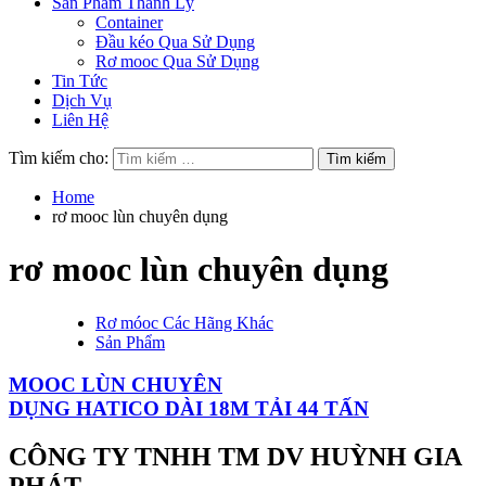
Sản Phẩm Thanh Lý
Container
Đầu kéo Qua Sử Dụng
Rơ mooc Qua Sử Dụng
Tin Tức
Dịch Vụ
Liên Hệ
Tìm kiếm cho:
Home
rơ mooc lùn chuyên dụng
rơ mooc lùn chuyên dụng
Rơ móoc Các Hãng Khác
Sản Phẩm
MOOC LÙN CHUYÊN
DỤNG HATICO DÀI 18M TẢI 44 TẤN
CÔNG TY TNHH TM DV HUỲNH GIA
PHÁT