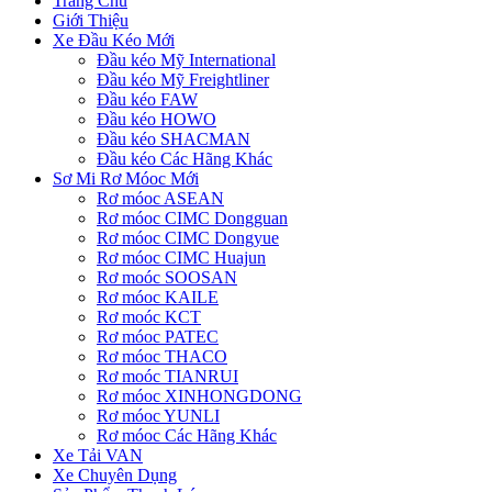
Trang Chủ
Giới Thiệu
Xe Đầu Kéo Mới
Đầu kéo Mỹ International
Đầu kéo Mỹ Freightliner
Đầu kéo FAW
Đầu kéo HOWO
Đầu kéo SHACMAN
Đầu kéo Các Hãng Khác
Sơ Mi Rơ Móoc Mới
Rơ móoc ASEAN
Rơ móoc CIMC Dongguan
Rơ móoc CIMC Dongyue
Rơ móoc CIMC Huajun
Rơ moóc SOOSAN
Rơ móoc KAILE
Rơ moóc KCT
Rơ móoc PATEC
Rơ móoc THACO
Rơ moóc TIANRUI
Rơ móoc XINHONGDONG
Rơ móoc YUNLI
Rơ móoc Các Hãng Khác
Xe Tải VAN
Xe Chuyên Dụng