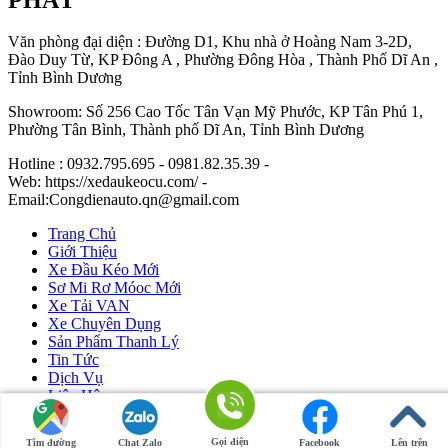
Văn phòng đại diện : Đường D1, Khu nhà ở Hoàng Nam 3-2D,
Đào Duy Từ, KP Đông A , Phường Đông Hòa , Thành Phố Dĩ An ,
Tỉnh Bình Dương
Showroom: Số 256 Cao Tốc Tân Vạn Mỹ Phước, KP Tân Phú 1,
Phường Tân Bình, Thành phố Dĩ An, Tỉnh Bình Dương
Hotline : 0932.795.695 - 0981.82.35.39 -
Web: https://xedaukeocu.com/ -
Email:Congdienauto.qn@gmail.com
Trang Chủ
Giới Thiệu
Xe Đầu Kéo Mới
Sơ Mi Rơ Móoc Mới
Xe Tải VAN
Xe Chuyên Dụng
Sản Phẩm Thanh Lý
Tin Tức
Dịch Vụ
Liên Hệ
Ô Tô Huỳnh Gia Phát
|
Xe Đầu Kéo Mỹ
by Huỳnh Gia Phát.
Gọi điện
Tìm đường
Chat Zalo
Facebook
Lên trên