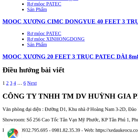
Rơ móoc PATEC
Sản Phẩm
MOOC XƯƠNG CIMC DONGYUE 40 FEET 3 TRỤ
Rơ móoc PATEC
Rơ móoc XINHONGDONG
Sản Phẩm
MOOC XƯƠNG 20 FEET 3 TRỤC PATEC DÀI 8m
Điều hướng bài viết
1
2
3
4
…
6
Next
CÔNG TY TNHH TM DV HUỲNH GIA 
Văn phòng đại diện : Đường D1, Khu nhà ở Hoàng Nam 3-2D, Đào
Showroom: Số 256 Cao Tốc Tân Vạn Mỹ Phước, KP Tân Phú 1, Phư
Hotline : 0932.795.695 - 0981.82.35.39 - Web: https://xedaukeocu