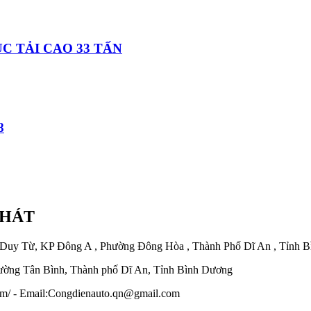
C TẢI CAO 33 TẤN
8
PHÁT
 Duy Từ, KP Đông A , Phường Đông Hòa , Thành Phố Dĩ An , Tỉnh 
ờng Tân Bình, Thành phố Dĩ An, Tỉnh Bình Dương
.com/ - Email:Congdienauto.qn@gmail.com