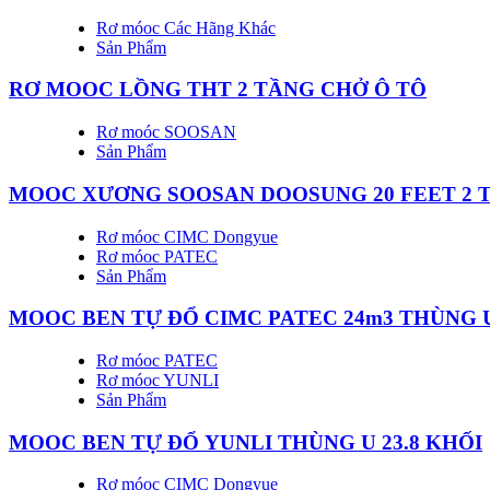
Rơ móoc Các Hãng Khác
Sản Phẩm
RƠ MOOC LỒNG THT 2 TẦNG CHỞ Ô TÔ
Rơ moóc SOOSAN
Sản Phẩm
MOOC XƯƠNG SOOSAN DOOSUNG 20 FEET 2 
Rơ móoc CIMC Dongyue
Rơ móoc PATEC
Sản Phẩm
MOOC BEN TỰ ĐỔ CIMC PATEC 24m3 THÙNG U |
Rơ móoc PATEC
Rơ móoc YUNLI
Sản Phẩm
MOOC BEN TỰ ĐỔ YUNLI THÙNG U 23.8 KHỐI
Rơ móoc CIMC Dongyue