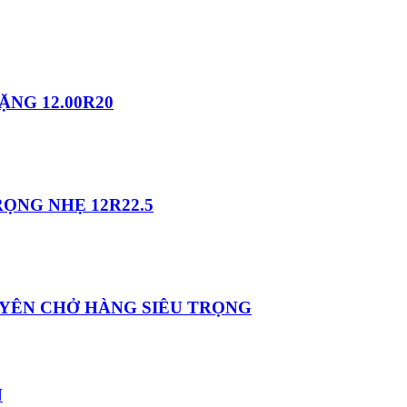
NG 12.00R20
ỌNG NHẸ 12R22.5
HUYÊN CHỞ HÀNG SIÊU TRỌNG
N