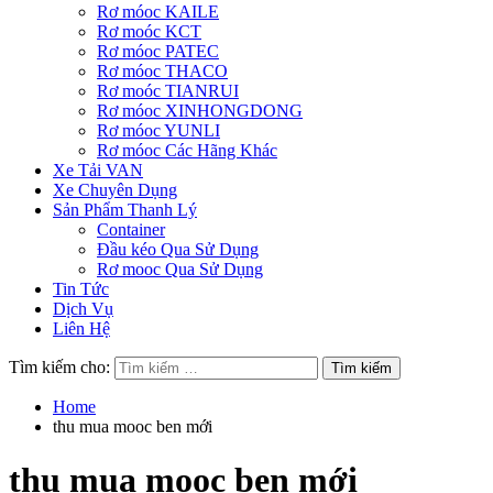
Rơ móoc KAILE
Rơ moóc KCT
Rơ móoc PATEC
Rơ móoc THACO
Rơ moóc TIANRUI
Rơ móoc XINHONGDONG
Rơ móoc YUNLI
Rơ móoc Các Hãng Khác
Xe Tải VAN
Xe Chuyên Dụng
Sản Phẩm Thanh Lý
Container
Đầu kéo Qua Sử Dụng
Rơ mooc Qua Sử Dụng
Tin Tức
Dịch Vụ
Liên Hệ
Tìm kiếm cho:
Home
thu mua mooc ben mới
thu mua mooc ben mới