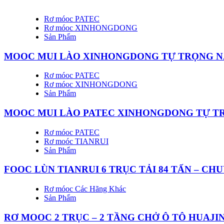
Rơ móoc PATEC
Rơ móoc XINHONGDONG
Sản Phẩm
MOOC MUI LÀO XINHONGDONG TỰ TRỌNG NẶ
Rơ móoc PATEC
Rơ móoc XINHONGDONG
Sản Phẩm
MOOC MUI LÀO PATEC XINHONGDONG TỰ TR
Rơ móoc PATEC
Rơ moóc TIANRUI
Sản Phẩm
FOOC LÙN TIANRUI 6 TRỤC TẢI 84 TẤN – C
Rơ móoc Các Hãng Khác
Sản Phẩm
RƠ MOOC 2 TRỤC – 2 TẦNG CHỞ Ô TÔ HUAJI