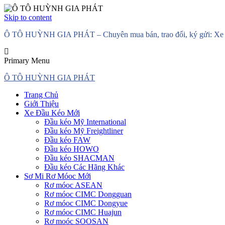
Skip to content
Ô TÔ HUỲNH GIA PHÁT – Chuyên mua bán, trao đổi, ký gửi: Xe đầ
Primary Menu
Ô TÔ HUỲNH GIA PHÁT
Trang Chủ
Giới Thiệu
Xe Đầu Kéo Mới
Đầu kéo Mỹ International
Đầu kéo Mỹ Freightliner
Đầu kéo FAW
Đầu kéo HOWO
Đầu kéo SHACMAN
Đầu kéo Các Hãng Khác
Sơ Mi Rơ Móoc Mới
Rơ móoc ASEAN
Rơ móoc CIMC Dongguan
Rơ móoc CIMC Dongyue
Rơ móoc CIMC Huajun
Rơ moóc SOOSAN