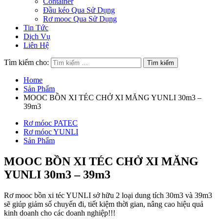
Container
Đầu kéo Qua Sử Dụng
Rơ mooc Qua Sử Dụng
Tin Tức
Dịch Vụ
Liên Hệ
Tìm kiếm cho:
Home
Sản Phẩm
MOOC BỒN XI TÉC CHỞ XI MĂNG YUNLI 30m3 –
39m3
Rơ móoc PATEC
Rơ móoc YUNLI
Sản Phẩm
MOOC BỒN XI TÉC CHỞ XI MĂNG
YUNLI 30m3 – 39m3
Rơ mooc bồn xi téc YUNLI sở hữu 2 loại dung tích 30m3 và 39m3
sẽ giúp giảm số chuyến đi, tiết kiệm thời gian, nâng cao hiệu quả
kinh doanh cho các doanh nghiệp!!!