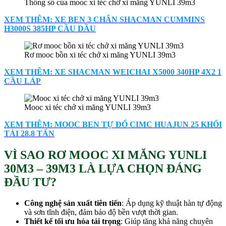
Thông số của mooc xi téc chở xi măng YUNLI 39m3
XEM THÊM: XE BEN 3 CHÂN SHACMAN CUMMINS
H3000S 385HP CẦU DẦU
Rơ mooc bồn xi téc chở xi măng YUNLI 39m3
XEM THÊM: XE SHACMAN WEICHAI X5000 340HP 4X2 1
CẦU LÁP
Mooc xi téc chở xi măng YUNLI 39m3
XEM THÊM: MOOC BEN TỰ ĐỔ CIMC HUAJUN 25 KHỐI
TẢI 28.8 TẤN
VÌ SAO RƠ MOOC XI MĂNG YUNLI
30M3 – 39M3 LÀ LỰA CHỌN ĐÁNG
ĐẦU TƯ?
Công nghệ sản xuất tiên tiến
: Áp dụng kỹ thuật hàn tự động
và sơn tĩnh điện, đảm bảo độ bền vượt thời gian.
Thiết kế tối ưu hóa tải trọng
: Giúp tăng khả năng chuyên