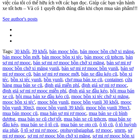
việc của tôi có thể hữu ích với các bạn đọc. Giúp các bạn vận hành
xe tốt hơn – Và có 1 quyết định đúng đắn khi chọn mua sản phẩm!!!
See author's posts
Tags:
30 khối
,
39 khối
,
bán mooc bồn
,
bán mooc bồn chở xi măng
,
bán mooc bồn mới
,
bán mooc bồn xi téc
,
bán mooc cũ tphcm
,
bán
sơ mi rơ mooc
,
bán sơ mi rơ mooc bồn chở xi măng
,
bán sơ mi rơ
mooc bồn chở xi măng yunli
,
bán sơ mi rơ mooc bồn yunli
,
bán sơ
mi rơ mooc cũ
,
bán sơ mi rơ mooc mới
,
bán xe đầu kéo cũ
,
bồn xi
téc
,
bồn xi téc yunli
,
bồn yunli
,
chợ mua bán xe cũ
,
container
,
cửa
hàng mua bán xe cũ
,
định giá miễn phí
,
định giá sơ mi rơ mooc
,
định giá sơ mi rơ mooc miễn phí
,
định giá xe đầu kéo
,
hội mua bán
xe cũ
,
hội mua bán xe đầu kéo cũ
,
mooc bồn xi téc chở xi măng
,
mooc bồn xi téc'
,
mooc bồn yunli
,
mooc bồn yunli 30 khối
,
mooc
bồn yunli 30m3
,
mooc bồn yunli 39 khối
,
mooc bồn yunli 39m3
,
mua bán mooc cũ
,
mua bán sơ mi rơ mooc
,
mua bán xe cũ bình
dương
,
mua bán xe cũ chợ tốt
,
mua bán xe cũ tphcm
,
mua bán xe
đầu kéo
,
mua bán xe ô tô cũ
,
mua bán xe oto cũ
,
ô tô cũ
,
ô tô huỳnh
gia phát
,
ô tô sơ mi rơ mooc
,
otohuynhgiaphat
,
rơ mooc
,
smrm
,
sơ
mi rơ mooc
,
sơ mi rơ mooc bồn chở xi măng
,
sơ mi rơ mooc bồn xi