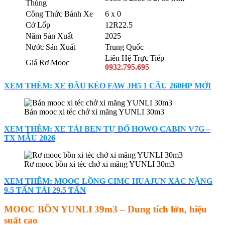
Thùng
Công Thức Bánh Xe
6 x 0
Cở Lốp
12R22.5
Năm Sản Xuất
2025
Nước Sản Xuất
Trung Quốc
Liên Hệ Trực Tiếp
Giá Rơ Mooc
0932.795.695
XEM THÊM: XE ĐẦU KÉO FAW JH5 1 CẦU 260HP MỚI
Bán mooc xi téc chở xi măng YUNLI 30m3
XEM THÊM: XE TẢI BEN TỰ ĐỔ HOWO CABIN V7G –
TX MẪU 2026
Rơ mooc bồn xi téc chở xi măng YUNLI 30m3
XEM THÊM: MOOC LỒNG CIMC HUAJUN XÁC NẶNG
9.5 TẤN TẢI 29.5 TẤN
MOOC BỒN YUNLI 39m3 – Dung tích lớn, hiệu
suất cao