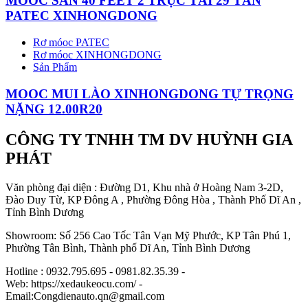
MOOC SÀN 40 FEET 2 TRỤC TẢI 29 TẤN
PATEC XINHONGDONG
Rơ móoc PATEC
Rơ móoc XINHONGDONG
Sản Phẩm
MOOC MUI LÀO XINHONGDONG TỰ TRỌNG
NẶNG 12.00R20
CÔNG TY TNHH TM DV HUỲNH GIA
PHÁT
Văn phòng đại diện : Đường D1, Khu nhà ở Hoàng Nam 3-2D,
Đào Duy Từ, KP Đông A , Phường Đông Hòa , Thành Phố Dĩ An ,
Tỉnh Bình Dương
Showroom: Số 256 Cao Tốc Tân Vạn Mỹ Phước, KP Tân Phú 1,
Phường Tân Bình, Thành phố Dĩ An, Tỉnh Bình Dương
Hotline : 0932.795.695 - 0981.82.35.39 -
Web: https://xedaukeocu.com/ -
Email:Congdienauto.qn@gmail.com