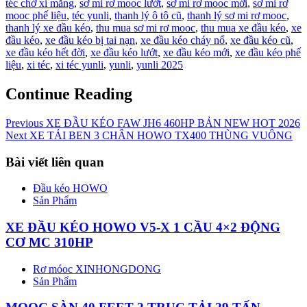
téc chở xi măng
,
sơ mi rơ mooc lướt
,
sơ mi rơ mooc mới
,
sơ mi rơ
mooc phế liệu
,
téc yunli
,
thanh lý ô tô cũ
,
thanh lý sơ mi rơ mooc
,
thanh lý xe đầu kéo
,
thu mua sơ mi rơ mooc
,
thu mua xe đầu kéo
,
xe
đầu kéo
,
xe đầu kéo bị tai nạn
,
xe đầu kéo cháy nổ
,
xe đầu kéo cũ
,
xe đầu kéo hết đời
,
xe đầu kéo lướt
,
xe đầu kéo mới
,
xe đầu kéo phế
liệu
,
xi téc
,
xi téc yunli
,
yunli
,
yunli 2025
Continue Reading
Previous
XE ĐẦU KÉO FAW JH6 460HP BẢN NEW HOT 2026
Next
XE TẢI BEN 3 CHÂN HOWO TX400 THÙNG VUÔNG
Bài viết liên quan
Đầu kéo HOWO
Sản Phẩm
XE ĐẦU KÉO HOWO V5-X 1 CẦU 4×2 ĐỘNG
CƠ MC 310HP
Rơ móoc XINHONGDONG
Sản Phẩm