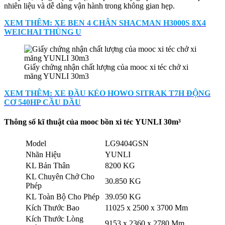
nhiên liệu và dễ dàng vận hành trong không gian hẹp.
XEM THÊM: XE BEN 4 CHÂN SHACMAN H3000S 8X4
WEICHAI THÙNG U
Giấy chứng nhận chất lượng của mooc xi téc chở xi
măng YUNLI 30m3
XEM THÊM: XE ĐẦU KÉO HOWO SITRAK T7H ĐỘNG
CƠ 540HP CẦU DẦU
T
hông số kĩ thuật
của
mooc bồn xi téc
YUNLI 3
0m
³
Model
LG9404GSN
Nhãn Hiệu
YUNLI
KL Bản Thân
8200 KG
KL Chuyên Chở Cho
30.850 KG
Phép
KL Toàn Bộ Cho Phép
39.050 KG
Kích Thước Bao
11025 x 2500 x 3700 Mm
Kích Thước Lòng
9153 x 2360 x 2780 Mm