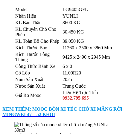
Model
LG9405GFL
Nhãn Hiệu
YUNLI
KL Bản Thân
8600 KG
KL Chuyên Chở Cho
30.450 KG
Phép
KL Toàn Bộ Cho Phép
39.050 KG
Kích Thước Bao
11260 x 2500 x 3860 Mm
Kích Thước Lòng
9425 x 2490 x 2945 Mm
Thùng
Công Thức Bánh Xe
6 x 0
Cở Lốp
11.00R20
Năm Sản Xuất
2025
Nước Sản Xuất
Trung Quốc
Liên Hệ Trực Tiếp
Giá Rơ Mooc
0932.795.695
XEM THÊM: MOOC BỒN XI TÉC CHỞ XI MĂNG RỜI
MINGWEI 47 – 52 KHỐI