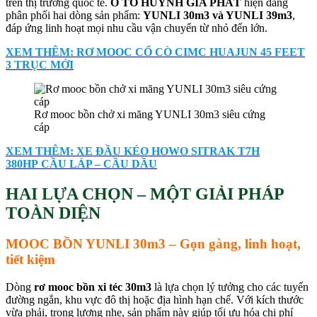
trên thị trường quốc tế.
Ô TÔ HUỲNH GIA PHÁT
hiện đang
phân phối hai dòng sản phẩm:
YUNLI 30m3 và YUNLI 39m3
,
đáp ứng linh hoạt mọi nhu cầu vận chuyển từ nhỏ đến lớn.
XEM THÊM: RƠ MOOC CỔ CÒ CIMC HUAJUN 45 FEET
3 TRỤC MỚI
Rơ mooc bồn chở xi măng YUNLI 30m3 siêu cứng
cáp
XEM THÊM: XE ĐẦU KÉO HOWO SITRAK T7H
380HP CẦU LÁP – CẦU DẦU
HAI LỰA CHỌN – MỘT GIẢI PHÁP
TOÀN DIỆN
MOOC BỒN YUNLI 30m3 – Gọn gàng, linh hoạt,
tiết kiệm
Dòng
rơ mooc bồn xi téc 30m3
là lựa chọn lý tưởng cho các tuyến
đường ngắn, khu vực đô thị hoặc địa hình hạn chế. Với kích thước
vừa phải, trọng lượng nhẹ, sản phẩm này giúp tối ưu hóa chi phí