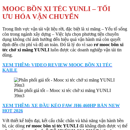
MOOC BỒN XI TÉC YUNLI – TỐI
ƯU HÓA VẬN CHUYỂN
Trong lĩnh vực vận tải vật liệu rời, đặc biệt là xi măng – Yếu tố sống
còn trong ngành xây dựng – Việc lựa chọn phương tiện chuyên
dụng không chỉ ảnh hưởng đến hiệu quả vận hành mà còn quyết
định đến chi phí và độ an toàn. Đó là lý do vì sao
rơ mooc bồn xi
téc chở xi măng YUNLI
luôn được các doanh nghiệp vận tải tin
dùng.
XEM THÊM: VIDEO REVIEW MOOC BỒN XI TÉC
KAILE
Phân phối giá tốt – Mooc xi téc chở xi măng YUNLI
39m3
XEM THÊM: XE ĐẦU KÉO FAW JH6 460HP BẢN NEW
HOT 2026
Với thiết kế hiện đại, kết cấu chắc chắn và khả năng vận hành bền
bỉ, các dòng
rơ mooc bồn xi téc YUNLI
đã khẳng định được vị thế