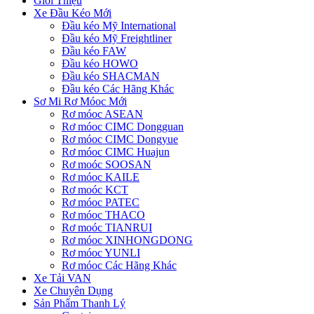
Giới Thiệu
Xe Đầu Kéo Mới
Đầu kéo Mỹ International
Đầu kéo Mỹ Freightliner
Đầu kéo FAW
Đầu kéo HOWO
Đầu kéo SHACMAN
Đầu kéo Các Hãng Khác
Sơ Mi Rơ Móoc Mới
Rơ móoc ASEAN
Rơ móoc CIMC Dongguan
Rơ móoc CIMC Dongyue
Rơ móoc CIMC Huajun
Rơ moóc SOOSAN
Rơ móoc KAILE
Rơ moóc KCT
Rơ móoc PATEC
Rơ móoc THACO
Rơ moóc TIANRUI
Rơ móoc XINHONGDONG
Rơ móoc YUNLI
Rơ móoc Các Hãng Khác
Xe Tải VAN
Xe Chuyên Dụng
Sản Phẩm Thanh Lý