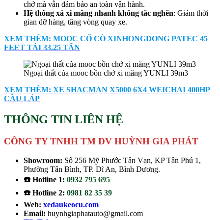
chở mà vẫn đảm bảo an toàn vận hành.
Hệ thống xả xi măng nhanh không tắc nghẽn
: Giảm thời
gian dỡ hàng, tăng vòng quay xe.
XEM THÊM: MOOC CỔ CÒ XINHONGDONG PATEC 45
FEET TẢI 33.25 TẤN
Ngoại thất của mooc bồn chở xi măng YUNLI 39m3
XEM THÊM: XE SHACMAN X5000 6X4 WEICHAI 400HP
CẦU LÁP
T
HÔNG TIN LIÊN HỆ
CÔNG TY TNHH TM DV HUỲNH GIA PHÁT
Showroom:
Số 256 Mỹ Phước Tân Vạn, KP Tân Phú 1,
Phường Tân Bình, TP. Dĩ An, Bình Dương.
☎️ Hotline 1:
0932 795 695
☎️ Hotline 2:
0981 82 35 39
Web:
xedaukeocu.com
Email:
huynhgiaphatauto@gmail.com