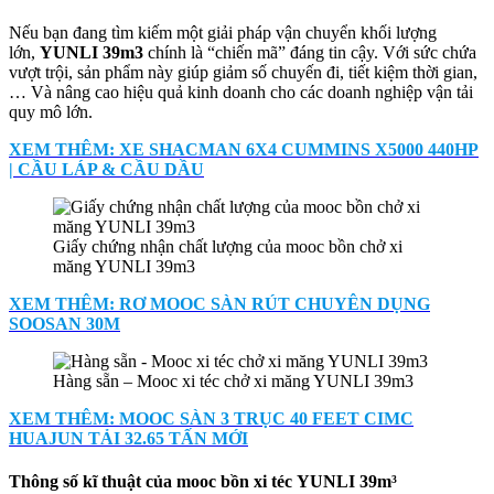
Nếu bạn đang tìm kiếm một giải pháp vận chuyển khối lượng
lớn,
YUNLI 39m3
chính là “chiến mã” đáng tin cậy. Với sức chứa
vượt trội, sản phẩm này giúp giảm số chuyến đi, tiết kiệm thời gian,
… Và nâng cao hiệu quả kinh doanh cho các doanh nghiệp vận tải
quy mô lớn.
XEM THÊM: XE SHACMAN 6X4 CUMMINS X5000 440HP
| CẦU LÁP & CẦU DẦU
Giấy chứng nhận chất lượng của mooc bồn chở xi
măng YUNLI 39m3
XEM THÊM: RƠ MOOC SÀN RÚT CHUYÊN DỤNG
SOOSAN 30M
Hàng sẵn – Mooc xi téc chở xi măng YUNLI 39m3
XEM THÊM: MOOC SÀN 3 TRỤC 40 FEET CIMC
HUAJUN TẢI 32.65 TẤN MỚI
T
hông số kĩ thuật
của
mooc bồn xi téc
YUNLI 39
m
³