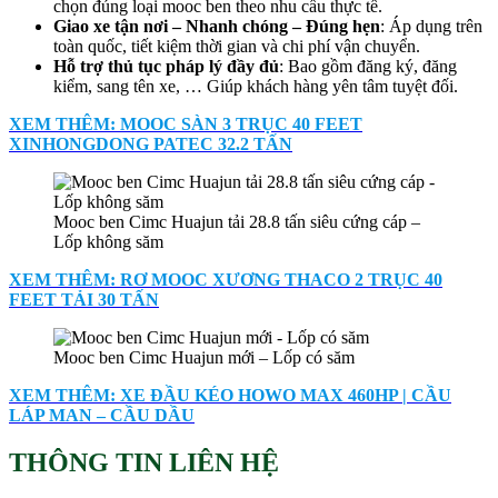
chọn đúng loại mooc ben theo nhu cầu thực tế.
Giao xe tận nơi –
N
hanh chóng –
Đ
úng hẹn
: Áp dụng trên
toàn quốc, tiết kiệm thời gian và chi phí vận chuyển.
Hỗ trợ thủ tục pháp lý đầy đủ
: Bao gồm đăng ký, đăng
kiểm, sang tên xe, … Giúp khách hàng yên tâm tuyệt đối.
XEM THÊM: MOOC SÀN 3 TRỤC 40 FEET
XINHONGDONG PATEC 32.2 TẤN
Mooc ben Cimc Huajun tải 28.8 tấn siêu cứng cáp –
Lốp không săm
XEM THÊM: RƠ MOOC XƯƠNG THACO 2 TRỤC 40
FEET TẢI 30 TẤN
Mooc ben Cimc Huajun mới – Lốp có săm
XEM THÊM: XE ĐẦU KÉO HOWO MAX 460HP | CẦU
LÁP MAN – CẦU DẦU
THÔNG TIN LIÊN HỆ