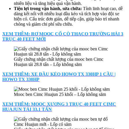
nhiên liệu và tăng hiệu quả vận hành.
Tiện lợi trong vận hành, sửa chữa:
Tính linh hoạt cao, dễ
dàng kết nối với nhiều loại đầu kéo và tích hợp vào đội xe
hiện có. Cấu trúc đơn giản, dễ tiếp cận, giúp bảo trì nhanh
chóng và giảm chi phí sửa chữa.
XEM THÊM: RƠ MOOC CỔ CÒ THACO TRƯỜNG HẢI 3
TRỤC 40 FEET MỚI
Giấy chứng nhận chất lượng của mooc ben Cimc
Huajun tải 28.8 tấn – Lốp không săm
XEM THÊM: XE ĐẦU KÉO HOWO TX 330HP 1 CẦU |
HOWO TX 330HP
Mooc ben Cimc Huajun 25 khối – Lốp không săm
XEM THÊM: MOOC XƯƠNG 3 TRỤC 40 FEET CIMC
HUAJUN TẢI 33.1 TẤN