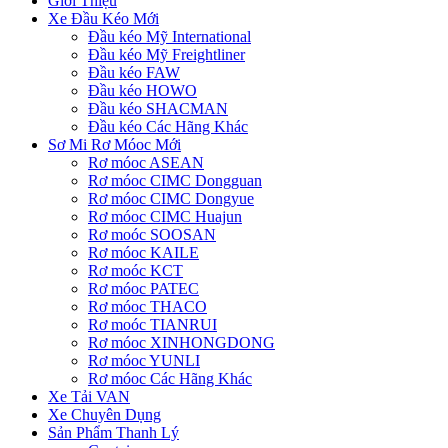
Giới Thiệu
Xe Đầu Kéo Mới
Đầu kéo Mỹ International
Đầu kéo Mỹ Freightliner
Đầu kéo FAW
Đầu kéo HOWO
Đầu kéo SHACMAN
Đầu kéo Các Hãng Khác
Sơ Mi Rơ Móoc Mới
Rơ móoc ASEAN
Rơ móoc CIMC Dongguan
Rơ móoc CIMC Dongyue
Rơ móoc CIMC Huajun
Rơ moóc SOOSAN
Rơ móoc KAILE
Rơ moóc KCT
Rơ móoc PATEC
Rơ móoc THACO
Rơ moóc TIANRUI
Rơ móoc XINHONGDONG
Rơ móoc YUNLI
Rơ móoc Các Hãng Khác
Xe Tải VAN
Xe Chuyên Dụng
Sản Phẩm Thanh Lý