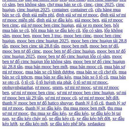
có săm
,
ben không săm
,
chợ mua bán xe cũ
,
cimc
,
cimc 2025
,
cimc
huajun
,
cimc huajun 2025
,
container
,
container cũ
,
cửa hàng mua
bán xe cũ
,
định giá miễn phí
,
định giá sơ mi rơ mooc
,
định giá sơ mi
rơ mooc miễn phí
,
định giá xe đầu kéo
,
giá mooc ben
,
giá rơ mooc
ben cimc
,
giá rơ mooc ben cimc huajun
,
giá xe ro mooc ben
,
hội
mua bán xe cũ
,
hội mua bán xe đầu kéo cũ
,
lốp có săm
,
lốp không
săm
,
mooc ben
,
mooc ben 3 truc
,
mooc ben cimc
,
mooc ben cimc
huajun
,
mooc ben cimc huajun 2025
,
mooc ben cimc huajun tải 28.8
tấn
,
mooc ben cimc tải 28.8 tấn
,
mooc ben mới
,
mooc ben tự đổ
,
mooc ben tự đổ cimc
,
mooc ben tự đổ cimc huajun
,
mooc ben tự đổ
cimc huajun 2025
,
mooc ben tự đổ cimc huajun lốp có săm
,
mooc
ben tự đổ cimc huajun lốp không săm
,
mooc ben tự đổ cimc huajun
tải 28.8 tấn
,
mua bán mooc ben mới
,
mua bán mooc cũ
,
mua bán sơ
mi rơ mooc
,
mua bán xe cũ bình dương
,
mua bán xe cũ chợ tốt
,
mua
bán xe cũ tphcm
,
mua bán xe đầu kéo
,
mua bán xe ô tô cũ
,
mua bán
xe oto cũ
,
ô tô cũ
,
ô tô huỳnh gia phát
,
ô tô sơ mi rơ mooc
,
otohuynhgiaphat
,
rơ mooc
,
smrm
,
sơ mi rơ mooc
,
sơ mi rơ mooc
ben
,
sơ mi rơ mooc ben cimc
,
sơ mi rơ mooc ben cimc huajun
,
sơ mi
rơ mooc ben tải 29 tấn
,
sơ mi rơ mooc cũ
,
sơ mi rơ mooc hết đời
,
thanh lý mooc ben tự đổ hatico shuyue
,
thanh lý ô tô cũ
,
thanh lý sơ
mi rơ mooc
,
thanh lý xe đầu kéo
,
thu mua mooc ben mới
,
thu mua
sơ mi rơ mooc
,
thu mua xe đầu kéo
,
xe đầu kéo
,
xe đầu kéo bị tai
nạn
,
xe đầu kéo cháy nổ
,
xe đầu kéo cũ
,
xe đầu kéo hết đời
,
xe đầu
kéo lướt
,
xe đầu kéo mới
,
xe đầu kéo phế liệu
,
xedaukeo