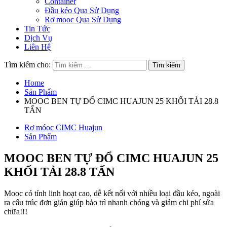
Container
Đầu kéo Qua Sử Dụng
Rơ mooc Qua Sử Dụng
Tin Tức
Dịch Vụ
Liên Hệ
Tìm kiếm cho:
Home
Sản Phẩm
MOOC BEN TỰ ĐỔ CIMC HUAJUN 25 KHỐI TẢI 28.8
TẤN
Rơ móoc CIMC Huajun
Sản Phẩm
MOOC BEN TỰ ĐỔ CIMC HUAJUN 25
KHỐI TẢI 28.8 TẤN
Mooc có tính linh hoạt cao, dễ kết nối với nhiều loại đầu kéo, ngoài
ra cấu trúc đơn giản giúp bảo trì nhanh chóng và giảm chi phí sửa
chữa!!!