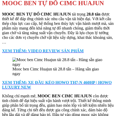
MOOC BEN TỰ ĐỔ CIMC HUAJUN
MOOC BEN TỰ ĐỔ CIMC HUAJUN
tải trọng
28.8 tấn
được
thiết kế để đáp ứng chính xác nhu cầu vận tải hiện đại. Với kết cấu
thép chịu lực cao cấp, hệ thống ben thủy lực vận hành mượt mà, sản
phẩm này mang đến khả năng tự đổ nhanh chóng, giảm thiểu thời
gian chờ và tăng năng suất vận chuyển. Đây là lựa chọn lý tưởng
cho các đơn vị chuyên chở vật liệu xây dựng, khai thác khoáng sản,
…
XEM THÊM: VIDEO REVIEW SẢN PHẨM
Mooc ben Cimc Huajun tải 28.8 tấn – Hàng sẵn giao
ngay
XEM THÊM: XE ĐẦU KÉO HOWO TH7-N 460HP | HOWO
LUXURY NEW
Không chỉ mạnh mẽ,
MOOC BEN CIMC HUAJUN
còn được
tinh chỉnh để đạt hiệu suất vận hành vượt trội. Thiết kế thông minh
giúp phân bổ tải trọng đều, giảm hao mòn lốp và tiết kiệm nhiên liệu
đáng kể. Từng chi tiết đều được gia công chính xác, đảm bảo độ
bền lâu dài và dễ dàng bảo trì. Đầu tư vào dòng mooc này không