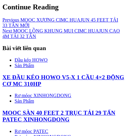
Continue Reading
Previous
MOOC XƯƠNG CIMC HUAJUN 45 FEET TẢI
33 TẤN MỚI
Next
MOOC LỒNG KHUNG MUI CIMC HUAJUN CAO
4M TẢI 32 TẤN
Bài viết liên quan
Đầu kéo HOWO
Sản Phẩm
XE ĐẦU KÉO HOWO V5-X 1 CẦU 4×2 ĐỘNG
CƠ MC 310HP
Rơ móoc XINHONGDONG
Sản Phẩm
MOOC SÀN 40 FEET 2 TRỤC TẢI 29 TẤN
PATEC XINHONGDONG
Rơ móoc PATEC