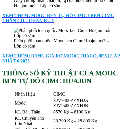
Giấy chứng nhận chất lượng của mooc ben tự đổ Cimc
Huajun mới – Lốp có săm
XEM THÊM: MOOC BEN TỰ ĐỔ CIMC | BEN CIMC
CHÂN CO – CHÂN RÚT
Phân phối toàn quốc: Mooc ben Cimc Huajun mới –
Lốp có săm
XEM THÊM: BẢNG GIÁ RƠ MOOC THACO 2025 | CẬP
NHẬT 6/2025
THÔNG SỐ KỸ THUẬT CỦA MOOC
BEN TỰ ĐỔ CIMC HUAJUN
Nhãn Hiệu
CIMC
ZJV9400ZZXHJA –
Model
ZJV9400ZZXHJB
KL Bản Thân
8570 Kg – 8100 Kg
KL Chuyên chở
28.300 Kg – 28.800 Kg
Lớn Nhất