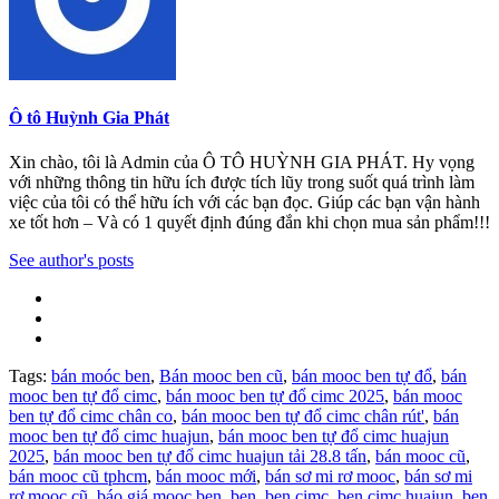
Ô tô Huỳnh Gia Phát
Xin chào, tôi là Admin của Ô TÔ HUỲNH GIA PHÁT. Hy vọng
với những thông tin hữu ích được tích lũy trong suốt quá trình làm
việc của tôi có thể hữu ích với các bạn đọc. Giúp các bạn vận hành
xe tốt hơn – Và có 1 quyết định đúng đắn khi chọn mua sản phẩm!!!
See author's posts
Tags:
bán moóc ben
,
Bán mooc ben cũ
,
bán mooc ben tự đổ
,
bán
mooc ben tự đổ cimc
,
bán mooc ben tự đổ cimc 2025
,
bán mooc
ben tự đổ cimc chân co
,
bán mooc ben tự đổ cimc chân rút'
,
bán
mooc ben tự đổ cimc huajun
,
bán mooc ben tự đổ cimc huajun
2025
,
bán mooc ben tự đổ cimc huajun tải 28.8 tấn
,
bán mooc cũ
,
bán mooc cũ tphcm
,
bán mooc mới
,
bán sơ mi rơ mooc
,
bán sơ mi
rơ mooc cũ
,
báo giá mooc ben
,
ben
,
ben cimc
,
ben cimc huajun
,
ben