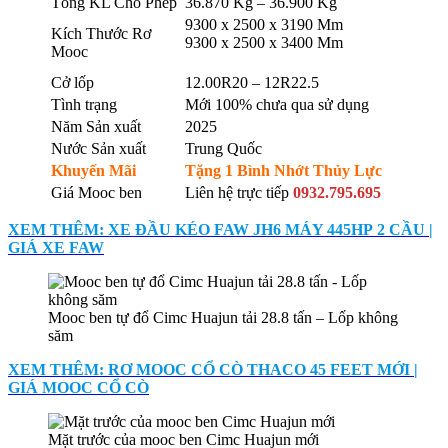
Tổng KL Cho Phép
36.870 Kg – 36.900 Kg
9300 x 2500 x 3190 Mm
Kích Thước Rơ
9300 x 2500 x 3400 Mm
Mooc
Cở lốp
12.00R20 – 12R22.5
Tình trạng
Mới 100% chưa qua sử dụng
Năm Sản xuất
2025
Nước Sản xuất
Trung Quốc
Khuyến Mãi
Tặng 1 Bình Nhớt Thủy Lực
Giá Mooc ben
Liên hệ trực tiếp
0932.795.695
XEM THÊM: XE ĐẦU KÉO FAW JH6 MÁY 445HP 2 CẦU |
GIÁ XE FAW
Mooc ben tự đổ Cimc Huajun tải 28.8 tấn – Lốp không
săm
XEM THÊM: RƠ MOOC CỔ CÒ THACO 45 FEET MỚI |
GIÁ MOOC CỔ CÒ
Mặt trước của mooc ben Cimc Huajun mới