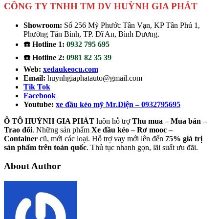
CÔNG TY TNHH TM DV HUỲNH GIA PHÁT
Showroom:
Số 256 Mỹ Phước Tân Vạn, KP Tân Phú 1,
Phường Tân Bình, TP. Dĩ An, Bình Dương.
☎️ Hotline 1:
0932 795 695
☎️ Hotline 2:
0981 82 35 39
Web:
xedaukeocu.com
Email:
huynhgiaphatauto@gmail.com
Tik Tok
Facebook
Youtube:
xe đầu kéo mỹ Mr.Diện – 0932795695
Ô TÔ HUỲNH GIA PHÁT
luôn hỗ trợ
Thu mua – Mua bán –
Trao
đổi
. Những sản phẩm
Xe đầu kéo – Rơ mooc –
Container
cũ, mới các loại. Hỗ trợ vay mới lên đến
75% giá trị
sản phẩm trên toàn quốc
. Thủ tục nhanh gọn, lãi suất ưu đãi.
About Author