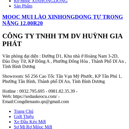
Rơ móoc XINHONGDONG
Sản Phẩm
MOOC MUI LÀO XINHONGDONG TỰ TRỌNG
NẶNG 12.00R20
CÔNG TY TNHH TM DV HUỲNH GIA
PHÁT
Văn phòng đại diện : Đường D1, Khu nhà ở Hoàng Nam 3-2D,
Đào Duy Từ, KP Đông A , Phường Đông Hòa , Thành Phố Dĩ An ,
Tỉnh Bình Dương
Showroom: Số 256 Cao Tốc Tân Vạn Mỹ Phước, KP Tân Phú 1,
Phường Tân Bình, Thành phố Dĩ An, Tỉnh Bình Dương
Hotline : 0932.795.695 - 0981.82.35.39 -
Web: https://xedaukeocu.com/ -
Email:Congdienauto.qn@gmail.com
Trang Chủ
Giới Thiệu
Xe Đầu Kéo Mới
Sơ Mi Rơ Móoc Mới