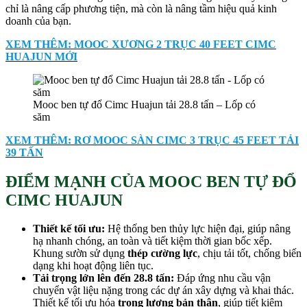
chỉ là nâng cấp phương tiện, mà còn là nâng tầm hiệu quả kinh
doanh của bạn.
XEM THÊM: MOOC XƯƠNG 2 TRỤC 40 FEET CIMC
HUAJUN MỚI
Mooc ben tự đổ Cimc Huajun tải 28.8 tấn – Lốp có
săm
XEM THÊM: RƠ MOOC SÀN CIMC 3 TRỤC 45 FEET TẢI
39 TẤN
ĐIỂM MẠNH CỦA MOOC BEN TỰ ĐỔ
CIMC HUAJUN
Thiết kế tối ưu:
Hệ thống ben thủy lực hiện đại, giúp nâng
hạ nhanh chóng, an toàn và tiết kiệm thời gian bốc xếp.
Khung sườn sử dụng
thép cường lực
, chịu tải tốt, chống biến
dạng khi hoạt động liên tục.
Tải trọng lớn lên đến
28.8 tấn
:
Đáp ứng nhu cầu vận
chuyển vật liệu nặng trong các dự án xây dựng và khai thác.
Thiết kế tối ưu hóa
trọng lượng bản thân
, giúp tiết kiệm