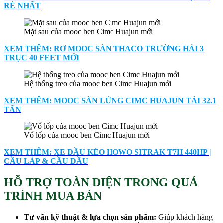
RẺ NHẤT
Mặt sau của mooc ben Cimc Huajun mới
XEM THÊM: RƠ MOOC SÀN THACO TRƯỜNG HẢI 3
TRỤC 40 FEET MỚI
Hệ thống treo của mooc ben Cimc Huajun mới
XEM THÊM: MOOC SÀN LỬNG CIMC HUAJUN TẢI 32.1
TẤN
Vổ lốp của mooc ben Cimc Huajun mới
XEM THÊM: XE ĐẦU KÉO HOWO SITRAK T7H 440HP |
CẦU LÁP & CẦU DẦU
HỖ TRỢ TOÀN DIỆN TRONG QUÁ
TRÌNH MUA BÁN
Tư vấn kỹ thuật & lựa chọn sản phẩm:
Giúp khách hàng