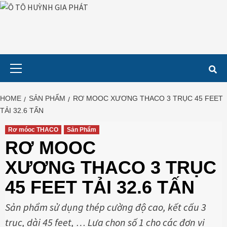
Skip
to
content
Primary
Menu
HOME
SẢN PHẨM
RƠ MOOC XƯƠNG THACO 3 TRỤC 45 FEET
TẢI 32.6 TẤN
Rơ móoc THACO
Sản Phẩm
RƠ MOOC
XƯƠNG THACO 3 TRỤC
45 FEET TẢI 32.6 TẤN
Sản phẩm sử dụng thép cường độ cao, kết cấu 3
trục, dài 45 feet, … Lựa chọn số 1 cho các đơn vị