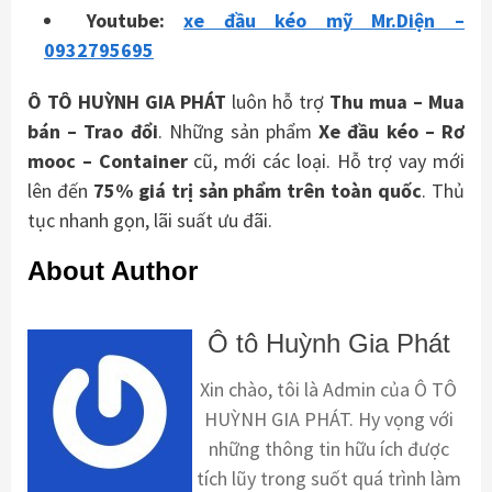
Youtube:
xe đầu kéo mỹ Mr.Diện –
0932795695
Ô TÔ HUỲNH GIA PHÁT
luôn hỗ trợ
Thu mua – Mua
bán – Trao
đổi
. Những sản phẩm
Xe đầu kéo – Rơ
mooc – Container
cũ, mới các loại. Hỗ trợ vay mới
lên đến
75% giá trị sản phẩm trên toàn quốc
. Thủ
tục nhanh gọn, lãi suất ưu đãi.
About Author
Ô tô Huỳnh Gia Phát
Xin chào, tôi là Admin của Ô TÔ
HUỲNH GIA PHÁT. Hy vọng với
những thông tin hữu ích được
tích lũy trong suốt quá trình làm