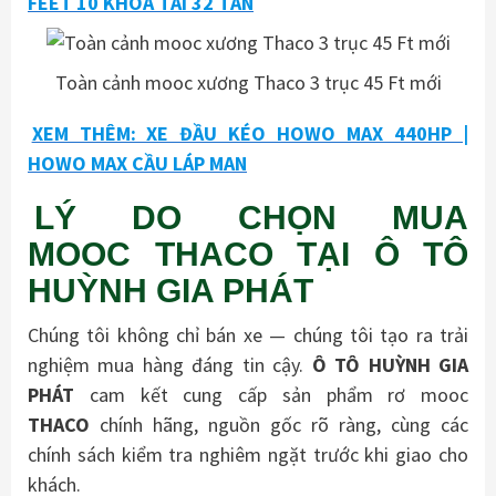
FEET 10 KHÓA TẢI 32 TẤN
Toàn cảnh mooc xương Thaco 3 trục 45 Ft mới
XEM THÊM: XE ĐẦU KÉO HOWO MAX 440HP |
HOWO MAX CẦU LÁP MAN
LÝ DO CHỌN MUA
MOOC THACO TẠI Ô TÔ
HUỲNH GIA PHÁT
Chúng tôi không chỉ bán xe — chúng tôi tạo ra trải
nghiệm mua hàng đáng tin cậy.
Ô TÔ HUỲNH GIA
PHÁT
cam kết cung cấp sản phẩm rơ mooc
THACO
chính hãng, nguồn gốc rõ ràng, cùng các
chính sách kiểm tra nghiêm ngặt trước khi giao cho
khách.