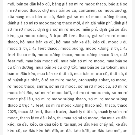
mới
,
bán xe đầu kéo cũ
,
bảng giá sơ mi rơ mooc thaco
,
báo giá sơ
mi rơ mooc thaco
,
chợ mua bán xe cũ
,
container
,
cũ mooc xương
,
cửa hàng mua bán xe cũ
,
đánh giá sơ mi rơ mooc xương thaco
,
đánh giá sơ mi rơ mooc xương thaco mới
,
định giá miễn phí
,
định giá
sơ mi rơ mooc
,
định giá sơ mi rơ mooc miễn phí
,
định giá xe đầu
kéo
,
giá mooc xương 3 trục 45 feet thaco
,
giá sơ mi rơ mooc
thaco
,
hội mua bán xe cũ
,
hội mua bán xe đầu kéo cũ
,
mooc 3 dí
,
mooc 3 trục 45 feet thaco
,
mooc xuong
,
mooc xương 3 trục 45
feet thaco mới
,
mooc xương thaco
,
mooc xương thaco 3 trục 45
feet mới
,
mua bán mooc cũ
,
mua bán sơ mi rơ mooc
,
mua bán xe
cũ bình dương
,
mua bán xe cũ chợ tốt
,
mua bán xe cũ tphcm
,
mua
bán xe đầu kéo
,
mua bán xe ô tô cũ
,
mua bán xe oto cũ
,
ô tô cũ
,
ô
tô huỳnh gia phát
,
ô tô sơ mi rơ moóc
,
otohuynhgiaphat
,
rơ mooc
,
rơ mooc thaco
,
smrm
,
sơ mi rơ mooc
,
sơ mi rơ mooc cũ
,
sơ mi rơ
mooc hết đời
,
sơ mi rơ mooc lướt
,
sơ mi rơ mooc mới
,
sơ mi rơ
mooc phế liệu
,
sơ mi rơ mooc xương thaco
,
sơ mi rơ mooc xương
thaco 2 trục 45 feet
,
sơ mi rơ mooc xương thaco mới
,
thaco
,
thaco
2025
,
thaco 45 feet
,
thaco trailer
,
thanh lý ô tô cũ
,
thanh lý sơ mi rơ
mooc
,
thanh lý xe đầu kéo
,
thu mua sơ mi rơ mooc
,
thu mua xe đầu
kéo
,
xe đầu kéo
,
xe đầu kéo bị tai nạn
,
xe đầu kéo cháy nổ
,
xe đầu
kéo cũ
,
xe đầu kéo hết đời
,
xe đầu kéo lướt
,
xe đầu kéo mới
,
xe