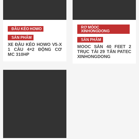
RƠ MÓOC
ĐẦU KÉO HOWO
XINHONGDONG
SẢN PHẨM
SẢN PHẨM
XE ĐẦU KÉO HOWO V5-X
MOOC SÀN 40 FEET 2
1 CẦU 4×2 ĐỘNG CƠ
TRỤC TẢI 29 TẤN PATEC
MC 310HP
XINHONGDONG