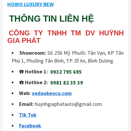
HOWO LUXURY NEW
THÔNG TIN LIÊN HỆ
CÔNG TY TNHH TM DV HUỲNH
GIA PHÁT
Showroom:
Số 256 Mỹ Phước Tân Vạn, KP Tân
Phú 1, Phường Tân Bình, TP. Dĩ An, Bình Dương.
☎️ Hotline 1:
0932 795 695
☎️ Hotline 2:
0981 82 35 39
Web:
xedaukeocu.com
Email:
huynhgiaphatauto@gmail.com
Tik Tok
Facebook