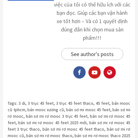
việc của tôi có thể hữu ích với các
bạn đọc. Giúp các bạn vận hành
xe tốt hơn – Và có 1 quyết định
đúng đắn khi chọn mua sản
phẩm!!!
See author's posts
Tags:
3 di
,
3 trục 45 feet
,
3 trục 45 feet thaco
,
45 feet
,
bán mooc
cũ tphcm
,
bán mooc xương cũ
,
bán sơ mi mooc 45 feet
,
bán sơ mi
rơ mooc
,
bán sơ mi rơ mooc 3 trục 45 feet
,
bán sơ mi rơ mooc 45
feet
,
bán sơ mi rơ mooc 45 feet 2025 mới
,
bán sơ mi rơ mooc 45
feet 3 trục thaco
,
bán sơ mi rơ mooc 45 feet thaco
,
bán sơ mi rơ
mooc cũ
,
bán sơ mi rơ mooc thaco
,
bán sơ mi rơ mooc thaco 2025