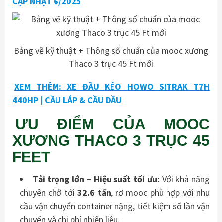
CẬP NHẬT 6/2025
Bảng vẽ kỹ thuật + Thông số chuẩn của mooc xương
Thaco 3 trục 45 Ft mới
XEM THÊM: XE ĐẦU KÉO HOWO SITRAK T7H
440HP | CẦU LÁP & CẦU DẦU
ƯU ĐIỂM CỦA MOOC
XƯƠNG THACO 3 TRỤC 45
FEET
Tải trọng lớn –
H
iệu suất tối ưu:
Với khả năng
chuyên chở tới
32.6 tấn
, rơ mooc phù hợp với nhu
cầu vận chuyển container nặng, tiết kiệm số lần vận
chuyển và chi phí nhiên liệu.