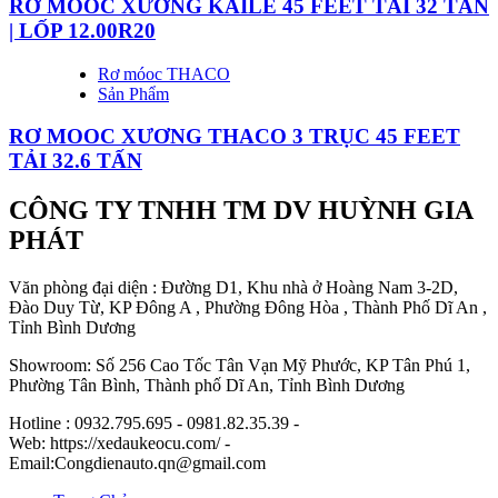
RƠ MOOC XƯƠNG KAILE 45 FEET TẢI 32 TẤN
| LỐP 12.00R20
Rơ móoc THACO
Sản Phẩm
RƠ MOOC XƯƠNG THACO 3 TRỤC 45 FEET
TẢI 32.6 TẤN
CÔNG TY TNHH TM DV HUỲNH GIA
PHÁT
Văn phòng đại diện : Đường D1, Khu nhà ở Hoàng Nam 3-2D,
Đào Duy Từ, KP Đông A , Phường Đông Hòa , Thành Phố Dĩ An ,
Tỉnh Bình Dương
Showroom: Số 256 Cao Tốc Tân Vạn Mỹ Phước, KP Tân Phú 1,
Phường Tân Bình, Thành phố Dĩ An, Tỉnh Bình Dương
Hotline : 0932.795.695 - 0981.82.35.39 -
Web: https://xedaukeocu.com/ -
Email:Congdienauto.qn@gmail.com