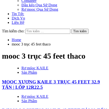
Container
Đầu kéo Qua Sử Dụng
Rơ mooc Qua Sử Dụng
Tin Tức
Dịch Vụ
Liên Hệ
Tìm kiếm cho:
Home
mooc 3 trục 45 feet thaco
mooc 3 trục 45 feet thaco
Rơ móoc KAILE
Sản Phẩm
MOOC XƯƠNG KAILE 3 TRỤC 45 FEET 32.9
TẤN | LỐP 12R22.5
Rơ móoc KAILE
Sản Phẩm