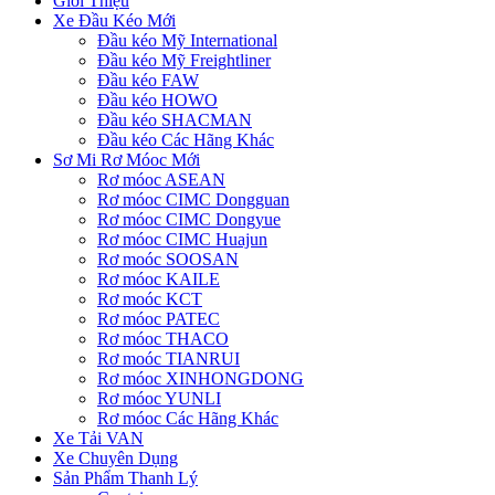
Giới Thiệu
Xe Đầu Kéo Mới
Đầu kéo Mỹ International
Đầu kéo Mỹ Freightliner
Đầu kéo FAW
Đầu kéo HOWO
Đầu kéo SHACMAN
Đầu kéo Các Hãng Khác
Sơ Mi Rơ Móoc Mới
Rơ móoc ASEAN
Rơ móoc CIMC Dongguan
Rơ móoc CIMC Dongyue
Rơ móoc CIMC Huajun
Rơ moóc SOOSAN
Rơ móoc KAILE
Rơ moóc KCT
Rơ móoc PATEC
Rơ móoc THACO
Rơ moóc TIANRUI
Rơ móoc XINHONGDONG
Rơ móoc YUNLI
Rơ móoc Các Hãng Khác
Xe Tải VAN
Xe Chuyên Dụng
Sản Phẩm Thanh Lý