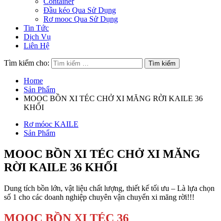
Container
Đầu kéo Qua Sử Dụng
Rơ mooc Qua Sử Dụng
Tin Tức
Dịch Vụ
Liên Hệ
Tìm kiếm cho:
Home
Sản Phẩm
MOOC BỒN XI TÉC CHỞ XI MĂNG RỜI KAILE 36
KHỐI
Rơ móoc KAILE
Sản Phẩm
MOOC BỒN XI TÉC CHỞ XI MĂNG
RỜI KAILE 36 KHỐI
Dung tích bồn lớn, vật liệu chất lượng, thiết kế tối ưu – Là lựa chọn
số 1 cho các doanh nghiệp chuyên vận chuyển xi măng rời!!!
MOOC BỒN XI TÉC 36