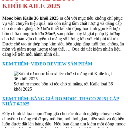
KHỐI KAILE 2025
Mooc bồn Kaile 36 khối 2025
ra đời với mục tiêu không chỉ phục
vụ vận chuyển hiệu quả, mà còn nâng tầm chất lượng và đẳng cấp
cho doanh nghiệp. Sở hữu thiết kế khí động học tinh gọn kết hợp
bồn chứa dung tích lớn
36m³
, sản phẩm này là giải pháp lý tưởng
cho bài toán vận chuyển xi măng số lượng lớn với chi phí tối ưu.
Được chế tạo từ thép hợp kim siêu bền giúp tăng tuổi thọ, chống ăn
mòn và giảm trọng lượng tổng thể, … Qua đó tiết kiệm nhiên liệu
đáng kể trên mỗi hành trình dài.
XEM THÊM: VIDEO REVIEW SẢN PHẨM
Sơ mi rơ mooc bồn xi téc chở xi măng rời Kaile loại 36
khối 2025
XEM THÊM: BẢNG GIÁ RƠ MOOC THACO 2025 | CẬP
NHẬT 6/2025
Đây chính là lựa chọn đáng giá cho các doanh nghiệp chuyên vận
chuyển xi măng rời ở quy mô lớn, nơi thời gian, hiệu suất và độ bền
luôn được đặt lên hàng đầu. Nếu bạn đang tìm kiếm một dòng mooc