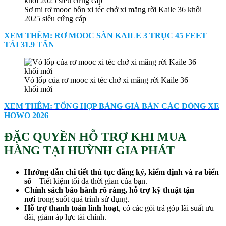
Sơ mi rơ mooc bồn xi téc chở xi măng rời Kaile 36 khối
2025 siêu cứng cáp
XEM THÊM: RƠ MOOC SÀN KAILE 3 TRỤC 45 FEET
TẢI 31.9 TẤN
Vỏ lốp của rơ mooc xi téc chở xi măng rời Kaile 36
khối mới
XEM THÊM: TỔNG HỢP BẢNG GIÁ BÁN CÁC DÒNG XE
HOWO 2026
ĐẶC QUYỀN HỖ TRỢ KHI MUA
HÀNG TẠI HUỲNH GIA PHÁT
Hướng dẫn chi tiết thủ tục đăng ký, kiểm định và ra biển
số
– Tiết kiệm tối đa thời gian của bạn.
Chính sách bảo hành rõ ràng, hỗ trợ kỹ thuật tận
nơi
trong suốt quá trình sử dụng.
Hỗ trợ thanh toán linh hoạt
, có các gói trả góp lãi suất ưu
đãi, giảm áp lực tài chính.