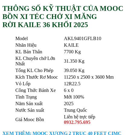
THÔNG SỐ KỸ THUẬT CỦA MOOC
BỒN XI TÉC CHỞ XI MĂNG
RỜI KAILE 36 KHỐI 2025
Model
AKL9401GFLB10
Nhãn Hiệu
KAILE
KL Bản Thân
7700 Kg
KL Chuyên chở Lớn
31.350 Kg
Nhất
Tổng KL Cho Phép
39.050 Kg
Kích Thước Rơ Mooc
11250 x 2500 x 3600 Mm
Vỏ Lốp
12R22.5
Công Thức Bánh Xe
6 x 0
Tình Trạng
Mới 100%
Năm Sản xuất
2025
Nước Sản xuất
Trung Quốc
Liên hệ trực tiếp
Giá Mooc Bồn
0932.795.695
XEM THÊM: MOOC XƯƠNG 2 TRỤC 40 FEET CIMC