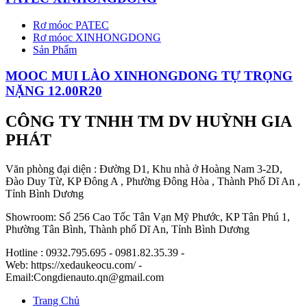
Rơ móoc PATEC
Rơ móoc XINHONGDONG
Sản Phẩm
MOOC MUI LÀO XINHONGDONG TỰ TRỌNG
NẶNG 12.00R20
CÔNG TY TNHH TM DV HUỲNH GIA
PHÁT
Văn phòng đại diện : Đường D1, Khu nhà ở Hoàng Nam 3-2D,
Đào Duy Từ, KP Đông A , Phường Đông Hòa , Thành Phố Dĩ An ,
Tỉnh Bình Dương
Showroom: Số 256 Cao Tốc Tân Vạn Mỹ Phước, KP Tân Phú 1,
Phường Tân Bình, Thành phố Dĩ An, Tỉnh Bình Dương
Hotline : 0932.795.695 - 0981.82.35.39 -
Web: https://xedaukeocu.com/ -
Email:Congdienauto.qn@gmail.com
Trang Chủ