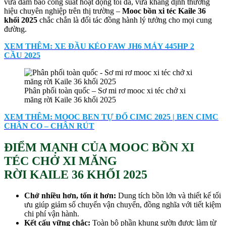
vừa đảm bảo công suất hoạt động tối đa, vừa khẳng định thương
hiệu chuyên nghiệp trên thị trường –
Mooc bồn xi téc
Kaile 36
khối 2025
chắc chắn là đối tác đồng hành lý tưởng cho mọi cung
đường.
XEM THÊM: XE ĐẦU KÉO FAW JH6 MÁY 445HP 2
CẦU 2025
Phân phối toàn quốc – Sơ mi rơ mooc xi téc chở xi
măng rời Kaile 36 khối 2025
XEM THÊM: MOOC BEN TỰ ĐỔ CIMC 2025 | BEN CIMC
CHÂN CO – CHÂN RÚT
ĐIỂM MẠNH CỦA MOOC BỒN XI
TÉC CHỞ XI MĂNG
RỜI KAILE 36 KHỐI 2025
Chở nhiều hơn, tốn ít hơn:
Dung tích bồn lớn và thiết kế tối
ưu giúp giảm số chuyến vận chuyển, đồng nghĩa với tiết kiệm
chi phí vận hành.
Kết cấu vững chắc:
Toàn bộ phần khung sườn được làm từ