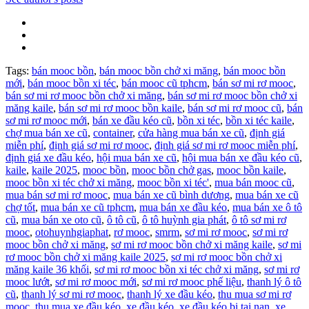
Tags:
bán mooc bồn
,
bán mooc bồn chở xi măng
,
bán mooc bồn
mới
,
bán mooc bồn xi téc
,
bán mooc cũ tphcm
,
bán sơ mi rơ mooc
,
bán sơ mi rơ mooc bồn chở xi măng
,
bán sơ mi rơ mooc bồn chở xi
măng kaile
,
bán sơ mi rơ mooc bồn kaile
,
bán sơ mi rơ mooc cũ
,
bán
sơ mi rơ mooc mới
,
bán xe đầu kéo cũ
,
bồn xi téc
,
bồn xi téc kaile
,
chợ mua bán xe cũ
,
container
,
cửa hàng mua bán xe cũ
,
định giá
miễn phí
,
định giá sơ mi rơ mooc
,
định giá sơ mi rơ mooc miễn phí
,
định giá xe đầu kéo
,
hội mua bán xe cũ
,
hội mua bán xe đầu kéo cũ
,
kaile
,
kaile 2025
,
mooc bồn
,
mooc bồn chở gas
,
mooc bồn kaile
,
mooc bồn xi téc chở xi măng
,
mooc bồn xi téc'
,
mua bán mooc cũ
,
mua bán sơ mi rơ mooc
,
mua bán xe cũ bình dương
,
mua bán xe cũ
chợ tốt
,
mua bán xe cũ tphcm
,
mua bán xe đầu kéo
,
mua bán xe ô tô
cũ
,
mua bán xe oto cũ
,
ô tô cũ
,
ô tô huỳnh gia phát
,
ô tô sơ mi rơ
mooc
,
otohuynhgiaphat
,
rơ mooc
,
smrm
,
sơ mi rơ mooc
,
sơ mi rơ
mooc bồn chở xi măng
,
sơ mi rơ mooc bồn chở xi măng kaile
,
sơ mi
rơ mooc bồn chở xi măng kaile 2025
,
sơ mi rơ mooc bồn chở xi
măng kaile 36 khối
,
sơ mi rơ mooc bồn xi téc chở xi măng
,
sơ mi rơ
mooc lướt
,
sơ mi rơ mooc mới
,
sơ mi rơ mooc phế liệu
,
thanh lý ô tô
cũ
,
thanh lý sơ mi rơ mooc
,
thanh lý xe đầu kéo
,
thu mua sơ mi rơ
mooc
,
thu mua xe đầu kéo
,
xe đầu kéo
,
xe đầu kéo bị tai nạn
,
xe