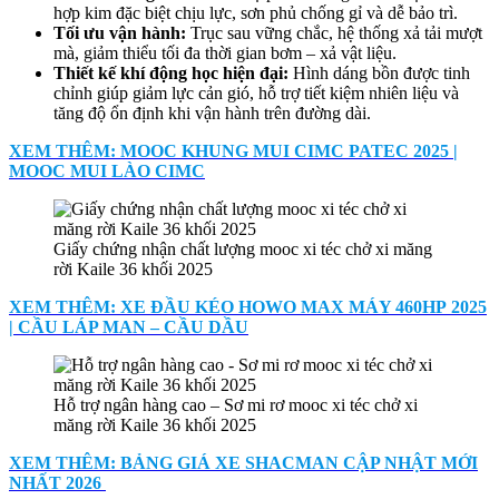
hợp kim đặc biệt chịu lực, sơn phủ chống gỉ và dễ bảo trì.
Tối ưu vận hành:
Trục sau vững chắc, hệ thống xả tải mượt
mà, giảm thiểu tối đa thời gian bơm – xả vật liệu.
Thiết kế khí động học hiện đại:
Hình dáng bồn được tinh
chỉnh giúp giảm lực cản gió, hỗ trợ tiết kiệm nhiên liệu và
tăng độ ổn định khi vận hành trên đường dài.
XEM THÊM: MOOC KHUNG MUI CIMC PATEC 2025 |
MOOC MUI LÀO CIMC
Giấy chứng nhận chất lượng mooc xi téc chở xi măng
rời Kaile 36 khối 2025
XEM THÊM: XE ĐẦU KÉO HOWO MAX MÁY 460HP 2025
| CẦU LÁP MAN – CẦU DẦU
Hỗ trợ ngân hàng cao – Sơ mi rơ mooc xi téc chở xi
măng rời Kaile 36 khối 2025
XEM THÊM: BẢNG GIÁ XE SHACMAN CẬP NHẬT MỚI
NHẤT 2026