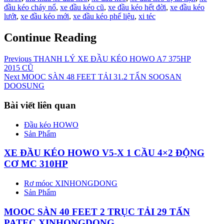
đầu kéo cháy nổ
,
xe đầu kéo cũ
,
xe đầu kéo hết đời
,
xe đầu kéo
lướt
,
xe đầu kéo mới
,
xe đầu kéo phế liệu
,
xi téc
Continue Reading
Previous
THANH LÝ XE ĐẦU KÉO HOWO A7 375HP
2015 CŨ
Next
MOOC SÀN 48 FEET TẢI 31.2 TẤN SOOSAN
DOOSUNG
Bài viết liên quan
Đầu kéo HOWO
Sản Phẩm
XE ĐẦU KÉO HOWO V5-X 1 CẦU 4×2 ĐỘNG
CƠ MC 310HP
Rơ móoc XINHONGDONG
Sản Phẩm
MOOC SÀN 40 FEET 2 TRỤC TẢI 29 TẤN
PATEC XINHONGDONG