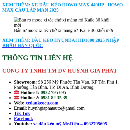
XEM THÊM: XE ĐẦU KÉO HOWO MAX 440HP | HOWO
MAX CẦU LÁP MAN 2025
Bán rơ mooc xi téc chở xi măng rời Kaile 36 khối mới
XEM THÊM: ĐẦU KÉO HYUNDAI HD1000 2025 NHẬP
KHẨU HÀN QUỐC
THÔNG TIN LIÊN HỆ
CÔNG TY TNHH TM DV HUỲNH GIA PHÁT
Showroom:
Số 256 Mỹ Phước Tân Vạn, KP Tân Phú 1,
Phường Tân Bình, TP. Dĩ An, Bình Dương.
Hotline 1:
0932 795 695
Hotline 2:
0981 82 35 39
Web:
xedaukeocu.com
Email:
huynhgiaphatauto@gmail.com
Tik Tok
Facebook
Youtube:
xe đầu kéo mỹ Mr.Diện – 0932795695