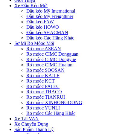
Giới Thiệu
Xe Đầu Kéo Mới
Đầu kéo Mỹ International
Đầu kéo Mỹ Freightliner
Đầu kéo FAW
Đầu kéo HOWO
Đầu kéo SHACMAN
Đầu kéo Các Hãng Khác
Sơ Mi Rơ Móoc Mới
Rơ móoc ASEAN
Rơ móoc CIMC Dongguan
Rơ móoc CIMC Dongyue
Rơ móoc CIMC Huajun
Rơ moóc SOOSAN
Rơ móoc KAILE
Rơ moóc KCT
Rơ móoc PATEC
Rơ móoc THACO
Rơ moóc TIANRUI
Rơ móoc XINHONGDONG
Rơ móoc YUNLI
Rơ móoc Các Hãng Khác
Xe Tải VAN
Xe Chuyên Dụng
Sản Phẩm Thanh Lý