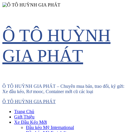
Skip
Ô TÔ HUỲNH
to
content
GIA PHÁT
Ô TÔ HUỲNH GIA PHÁT – Chuyên mua bán, trao đổi, ký gửi:
Xe đầu kéo, Rơ mooc, Container mới cũ các loại
Primary
Ô TÔ HUỲNH GIA PHÁT
Menu
Trang Chủ
Giới Thiệu
Xe Đầu Kéo Mới
Đầu kéo Mỹ International