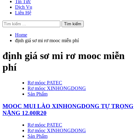
Tin Tức
Dịch Vụ
Liên Hệ
Tìm
kiếm
cho:
Home
định giá sơ mi rơ mooc miễn phí
định giá sơ mi rơ mooc miễn
phí
Rơ móoc PATEC
Rơ móoc XINHONGDONG
Sản Phẩm
MOOC MUI LÀO XINHONGDONG TỰ TRỌNG
NẶNG 12.00R20
Rơ móoc PATEC
Rơ móoc XINHONGDONG
Sản Phẩm