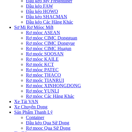
Đầu kéo Mỹ Freightliner
Đầu kéo FAW
Đầu kéo HOWO
Đầu kéo SHACMAN
Đầu kéo Các Hãng Khác
Sơ Mi Rơ Móoc Mới
Rơ móoc ASEAN
Rơ móoc CIMC Dongguan
Rơ móoc CIMC Dongyue
Rơ móoc CIMC Huajun
Rơ moóc SOOSAN
Rơ móoc KAILE
Rơ moóc KCT
Rơ móoc PATEC
Rơ móoc THACO
Rơ moóc TIANRUI
Rơ móoc XINHONGDONG
Rơ móoc YUNLI
Rơ móoc Các Hãng Khác
Xe Tải VAN
Xe Chuyên Dụng
Sản Phẩm Thanh Lý
Container
Đầu kéo Qua Sử Dụng
Rơ mooc Qua Sử Dụng