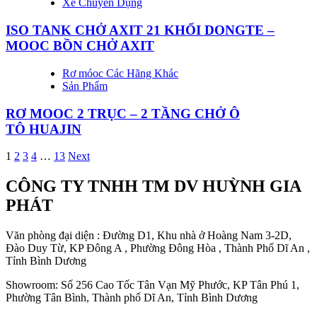
Xe Chuyên Dụng
ISO TANK CHỞ AXIT 21 KHỐI DONGTE –
MOOC BỒN CHỞ AXIT
Rơ móoc Các Hãng Khác
Sản Phẩm
RƠ MOOC 2 TRỤC – 2 TẦNG CHỞ Ô
TÔ HUAJIN
Điều
1
2
3
4
…
13
Next
hướng
CÔNG TY TNHH TM DV HUỲNH GIA
bài
PHÁT
viết
Văn phòng đại diện : Đường D1, Khu nhà ở Hoàng Nam 3-2D,
Đào Duy Từ, KP Đông A , Phường Đông Hòa , Thành Phố Dĩ An ,
Tỉnh Bình Dương
Showroom: Số 256 Cao Tốc Tân Vạn Mỹ Phước, KP Tân Phú 1,
Phường Tân Bình, Thành phố Dĩ An, Tỉnh Bình Dương