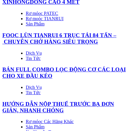
XINHONGDONG CAO 4 MÉT
Rơ móoc PATEC
Rơ moóc TIANRUI
Sản Phẩm
FOOC LÙN TIANRUI 6 TRỤC TẢI 84 TẤN –
CHUYÊN CHỞ HÀNG SIÊU TRỌNG
Dịch Vụ
Tin Tức
BÁN FULL COMBO LỌC ĐỘNG CƠ CÁC LOẠI
CHO XE ĐẦU KÉO
Dịch Vụ
Tin Tức
HƯỚNG DẪN NỘP THUẾ TRƯỚC BẠ ĐƠN
GIẢN, NHANH CHÓNG
Rơ móoc Các Hãng Khác
Sản Phẩm