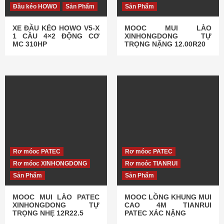
Đầu kéo HOWO
Sản Phẩm
Sản Phẩm
XE ĐẦU KÉO HOWO V5-X
MOOC MUI LÀO
1 CẦU 4×2 ĐỘNG CƠ
XINHONGDONG TỰ
MC 310HP
TRỌNG NẶNG 12.00R20
Rơ móoc PATEC
Rơ móoc PATEC
Rơ móoc XINHONGDONG
Rơ moóc TIANRUI
Sản Phẩm
Sản Phẩm
MOOC MUI LÀO PATEC
MOOC LỒNG KHUNG MUI
XINHONGDONG TỰ
CAO 4M TIANRUI
TRỌNG NHẸ 12R22.5
PATEC XÁC NẶNG