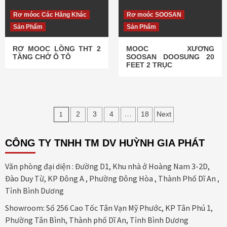
Rơ móoc Các Hãng Khác
Rơ moóc SOOSAN
Sản Phẩm
Sản Phẩm
RƠ MOOC LỒNG THT 2
MOOC XƯƠNG
TẦNG CHỞ Ô TÔ
SOOSAN DOOSUNG 20
FEET 2 TRỤC
Điều
1
…
2
3
4
18
Next
hướng
CÔNG TY TNHH TM DV HUỲNH GIA PHÁT
bài
viết
Văn phòng đại diện : Đường D1, Khu nhà ở Hoàng Nam 3-2D,
Đào Duy Từ, KP Đông A , Phường Đông Hòa , Thành Phố Dĩ An ,
Tỉnh Bình Dương
Showroom: Số 256 Cao Tốc Tân Vạn Mỹ Phước, KP Tân Phú 1,
Phường Tân Bình, Thành phố Dĩ An, Tỉnh Bình Dương