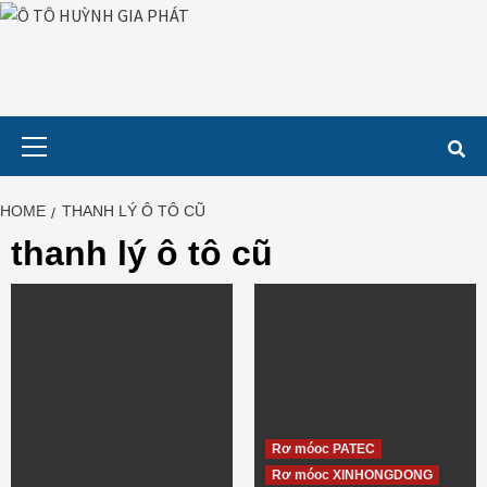
Skip
to
content
Primary
Menu
HOME
THANH LÝ Ô TÔ CŨ
thanh lý ô tô cũ
Rơ móoc PATEC
Rơ móoc XINHONGDONG