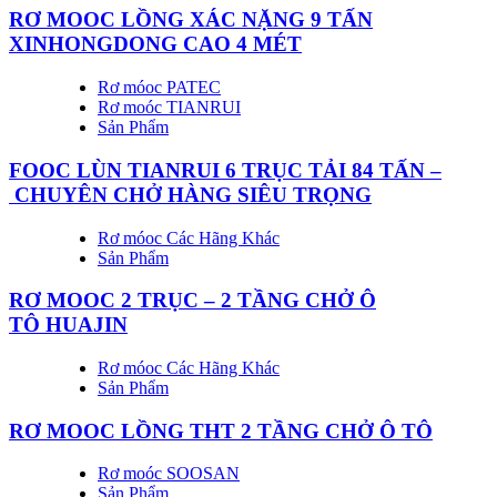
RƠ MOOC LỒNG XÁC NẶNG 9 TẤN
XINHONGDONG CAO 4 MÉT
Rơ móoc PATEC
Rơ moóc TIANRUI
Sản Phẩm
FOOC LÙN TIANRUI 6 TRỤC TẢI 84 TẤN –
CHUYÊN CHỞ HÀNG SIÊU TRỌNG
Rơ móoc Các Hãng Khác
Sản Phẩm
RƠ MOOC 2 TRỤC – 2 TẦNG CHỞ Ô
TÔ HUAJIN
Rơ móoc Các Hãng Khác
Sản Phẩm
RƠ MOOC LỒNG THT 2 TẦNG CHỞ Ô TÔ
Rơ moóc SOOSAN
Sản Phẩm