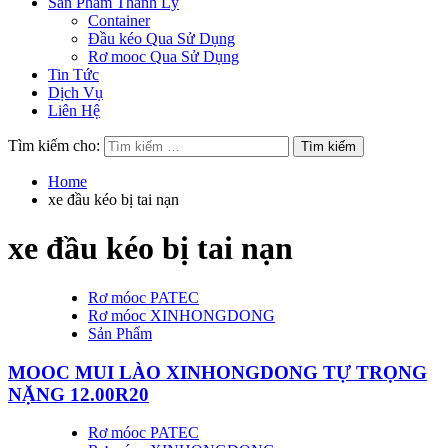
Sản Phẩm Thanh Lý
Container
Đầu kéo Qua Sử Dụng
Rơ mooc Qua Sử Dụng
Tin Tức
Dịch Vụ
Liên Hệ
Tìm kiếm cho:
Home
xe đầu kéo bị tai nạn
xe đầu kéo bị tai nạn
Rơ móoc PATEC
Rơ móoc XINHONGDONG
Sản Phẩm
MOOC MUI LÀO XINHONGDONG TỰ TRỌNG
NẶNG 12.00R20
Rơ móoc PATEC