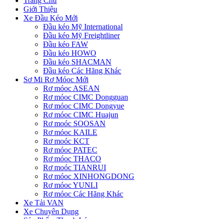
Trang Chủ
Giới Thiệu
Xe Đầu Kéo Mới
Đầu kéo Mỹ International
Đầu kéo Mỹ Freightliner
Đầu kéo FAW
Đầu kéo HOWO
Đầu kéo SHACMAN
Đầu kéo Các Hãng Khác
Sơ Mi Rơ Móoc Mới
Rơ móoc ASEAN
Rơ móoc CIMC Dongguan
Rơ móoc CIMC Dongyue
Rơ móoc CIMC Huajun
Rơ moóc SOOSAN
Rơ móoc KAILE
Rơ moóc KCT
Rơ móoc PATEC
Rơ móoc THACO
Rơ moóc TIANRUI
Rơ móoc XINHONGDONG
Rơ móoc YUNLI
Rơ móoc Các Hãng Khác
Xe Tải VAN
Xe Chuyên Dụng