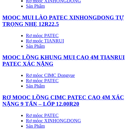
Rơ móoc XINHONGDONG
Sản Phẩm
MOOC MUI LÀO PATEC XINHONGDONG TỰ
TRỌNG NHẸ 12R22.5
Rơ móoc PATEC
Rơ moóc TIANRUI
Sản Phẩm
MOOC LỒNG KHUNG MUI CAO 4M TIANRUI
PATEC XÁC NẶNG
Rơ móoc CIMC Dongyue
Rơ móoc PATEC
Sản Phẩm
RƠ MOOC LỒNG CIMC PATEC CAO 4M XÁC
NẶNG 9 TẤN – LỐP 12.00R20
Rơ móoc PATEC
Rơ móoc XINHONGDONG
Sản Phẩm