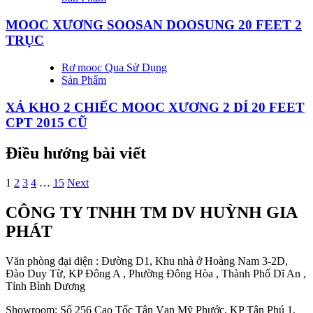
MOOC XƯƠNG SOOSAN DOOSUNG 20 FEET 2
TRỤC
Rơ mooc Qua Sử Dụng
Sản Phẩm
XẢ KHO 2 CHIẾC MOOC XƯƠNG 2 DÍ 20 FEET
CPT 2015 CŨ
Điều hướng bài viết
1
2
3
4
…
15
Next
CÔNG TY TNHH TM DV HUỲNH GIA
PHÁT
Văn phòng đại diện : Đường D1, Khu nhà ở Hoàng Nam 3-2D,
Đào Duy Từ, KP Đông A , Phường Đông Hòa , Thành Phố Dĩ An ,
Tỉnh Bình Dương
Showroom: Số 256 Cao Tốc Tân Vạn Mỹ Phước, KP Tân Phú 1,