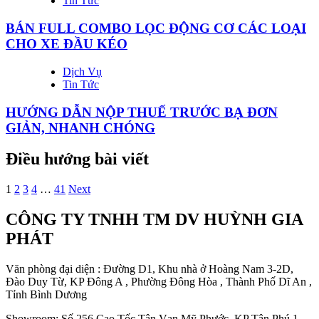
Tin Tức
BÁN FULL COMBO LỌC ĐỘNG CƠ CÁC LOẠI
CHO XE ĐẦU KÉO
Dịch Vụ
Tin Tức
HƯỚNG DẪN NỘP THUẾ TRƯỚC BẠ ĐƠN
GIẢN, NHANH CHÓNG
Điều hướng bài viết
1
2
3
4
…
41
Next
CÔNG TY TNHH TM DV HUỲNH GIA
PHÁT
Văn phòng đại diện : Đường D1, Khu nhà ở Hoàng Nam 3-2D,
Đào Duy Từ, KP Đông A , Phường Đông Hòa , Thành Phố Dĩ An ,
Tỉnh Bình Dương
Showroom: Số 256 Cao Tốc Tân Vạn Mỹ Phước, KP Tân Phú 1,