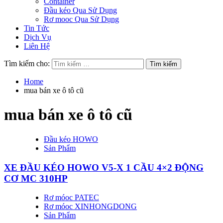
Container
Đầu kéo Qua Sử Dụng
Rơ mooc Qua Sử Dụng
Tin Tức
Dịch Vụ
Liên Hệ
Tìm kiếm cho:
Home
mua bán xe ô tô cũ
mua bán xe ô tô cũ
Đầu kéo HOWO
Sản Phẩm
XE ĐẦU KÉO HOWO V5-X 1 CẦU 4×2 ĐỘNG
CƠ MC 310HP
Rơ móoc PATEC
Rơ móoc XINHONGDONG
Sản Phẩm