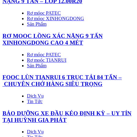
NẶNG 9 TẤN – LỐP 12.00R20
Rơ móoc PATEC
Rơ móoc XINHONGDONG
Sản Phẩm
RƠ MOOC LỒNG XÁC NẶNG 9 TẤN
XINHONGDONG CAO 4 MÉT
Rơ móoc PATEC
Rơ moóc TIANRUI
Sản Phẩm
FOOC LÙN TIANRUI 6 TRỤC TẢI 84 TẤN –
CHUYÊN CHỞ HÀNG SIÊU TRỌNG
Dịch Vụ
Tin Tức
BẢO DƯỠNG XE ĐẦU KÉO ĐỊNH KỲ – UY TÍN
TẠI HUỲNH GIA PHÁT
Dịch Vụ