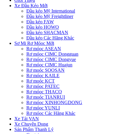
Giới Thiệu
Xe Đầu Kéo Mới
Đầu kéo Mỹ International
Đầu kéo Mỹ Freightliner
Đầu kéo FAW
Đầu kéo HOWO
Đầu kéo SHACMAN
Đầu kéo Các Hãng Khác
Sơ Mi Rơ Móoc Mới
Rơ móoc ASEAN
Rơ móoc CIMC Dongguan
Rơ móoc CIMC Dongyue
Rơ móoc CIMC Huajun
Rơ moóc SOOSAN
Rơ móoc KAILE
Rơ moóc KCT
Rơ móoc PATEC
Rơ móoc THACO
Rơ moóc TIANRUI
Rơ móoc XINHONGDONG
Rơ móoc YUNLI
Rơ móoc Các Hãng Khác
Xe Tải VAN
Xe Chuyên Dụng
Sản Phẩm Thanh Lý