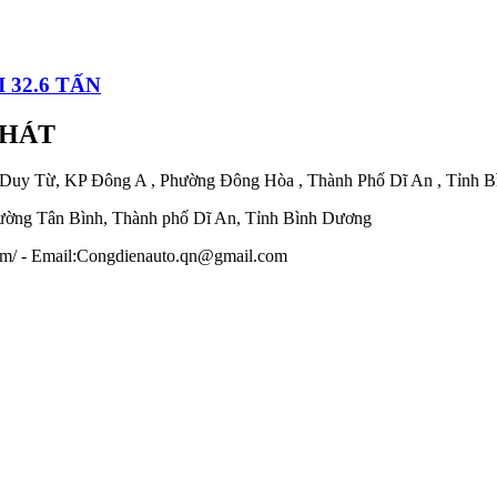
 32.6 TẤN
PHÁT
 Duy Từ, KP Đông A , Phường Đông Hòa , Thành Phố Dĩ An , Tỉnh 
ờng Tân Bình, Thành phố Dĩ An, Tỉnh Bình Dương
.com/ - Email:Congdienauto.qn@gmail.com