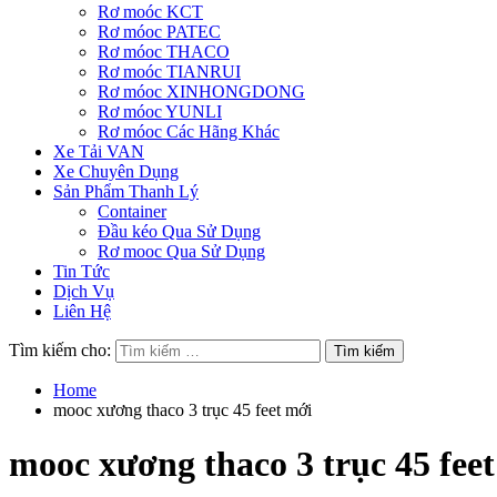
Rơ moóc KCT
Rơ móoc PATEC
Rơ móoc THACO
Rơ moóc TIANRUI
Rơ móoc XINHONGDONG
Rơ móoc YUNLI
Rơ móoc Các Hãng Khác
Xe Tải VAN
Xe Chuyên Dụng
Sản Phẩm Thanh Lý
Container
Đầu kéo Qua Sử Dụng
Rơ mooc Qua Sử Dụng
Tin Tức
Dịch Vụ
Liên Hệ
Tìm kiếm cho:
Home
mooc xương thaco 3 trục 45 feet mới
mooc xương thaco 3 trục 45 fee