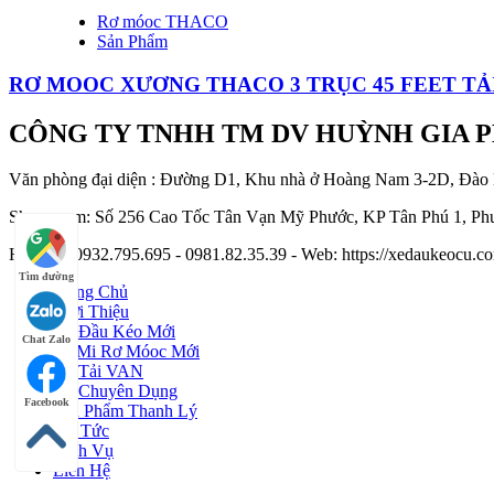
Rơ móoc THACO
Sản Phẩm
RƠ MOOC XƯƠNG THACO 3 TRỤC 45 FEET TẢI
CÔNG TY TNHH TM DV HUỲNH GIA 
Văn phòng đại diện : Đường D1, Khu nhà ở Hoàng Nam 3-2D, Đào
Showroom: Số 256 Cao Tốc Tân Vạn Mỹ Phước, KP Tân Phú 1, Phư
Hotline : 0932.795.695 - 0981.82.35.39 - Web: https://xedaukeocu
Tìm đường
Trang Chủ
Giới Thiệu
Xe Đầu Kéo Mới
Chat Zalo
Sơ Mi Rơ Móoc Mới
Xe Tải VAN
Xe Chuyên Dụng
Facebook
Sản Phẩm Thanh Lý
Tin Tức
Dịch Vụ
Liên Hệ