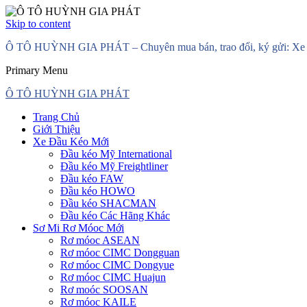
Skip to content
Ô TÔ HUỲNH GIA PHÁT – Chuyên mua bán, trao đổi, ký gửi: Xe đầ
Primary Menu
Ô TÔ HUỲNH GIA PHÁT
Trang Chủ
Giới Thiệu
Xe Đầu Kéo Mới
Đầu kéo Mỹ International
Đầu kéo Mỹ Freightliner
Đầu kéo FAW
Đầu kéo HOWO
Đầu kéo SHACMAN
Đầu kéo Các Hãng Khác
Sơ Mi Rơ Móoc Mới
Rơ móoc ASEAN
Rơ móoc CIMC Dongguan
Rơ móoc CIMC Dongyue
Rơ móoc CIMC Huajun
Rơ moóc SOOSAN
Rơ móoc KAILE