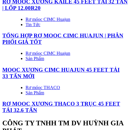
RƠ MOOC XƯƠNG KAILE 45 FEET TẢI 32 TẤN
| LỐP 12.00R20
Rơ móoc CIMC Huajun
Tin Tức
TỔNG HỢP RƠ MOOC CIMC HUAJUN | PHÂN
PHỐI GIÁ TỐT
Rơ móoc CIMC Huajun
Sản Phẩm
MOOC XƯƠNG CIMC HUAJUN 45 FEET TẢI
33 TẤN MỚI
Rơ móoc THACO
Sản Phẩm
RƠ MOOC XƯƠNG THACO 3 TRỤC 45 FEET
TẢI 32.6 TẤN
CÔNG TY TNHH TM DV HUỲNH GIA