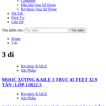
Container
Đầu kéo Qua Sử Dụng
Rơ mooc Qua Sử Dụng
Tin Tức
Dịch Vụ
Liên Hệ
Tìm kiếm cho:
Home
3 di
3 di
Rơ móoc KAILE
Sản Phẩm
MOOC XƯƠNG KAILE 3 TRỤC 45 FEET 32.9
TẤN | LỐP 12R22.5
Rơ móoc KAILE
Sản Phẩm