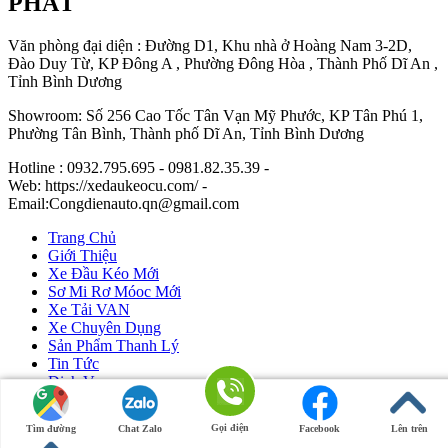
PHÁT
Văn phòng đại diện : Đường D1, Khu nhà ở Hoàng Nam 3-2D,
Đào Duy Từ, KP Đông A , Phường Đông Hòa , Thành Phố Dĩ An ,
Tỉnh Bình Dương
Showroom: Số 256 Cao Tốc Tân Vạn Mỹ Phước, KP Tân Phú 1,
Phường Tân Bình, Thành phố Dĩ An, Tỉnh Bình Dương
Hotline : 0932.795.695 - 0981.82.35.39 -
Web: https://xedaukeocu.com/ -
Email:Congdienauto.qn@gmail.com
Trang Chủ
Giới Thiệu
Xe Đầu Kéo Mới
Sơ Mi Rơ Móoc Mới
Xe Tải VAN
Xe Chuyên Dụng
Sản Phẩm Thanh Lý
Tin Tức
Dịch Vụ
Liên Hệ
Gọi điện
Tìm đường
Chat Zalo
Facebook
Lên trên
Ô Tô Huỳnh Gia Phát
|
Xe Đầu Kéo Mỹ
by Huỳnh Gia Phát.