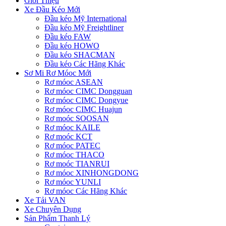
Giới Thiệu
Xe Đầu Kéo Mới
Đầu kéo Mỹ International
Đầu kéo Mỹ Freightliner
Đầu kéo FAW
Đầu kéo HOWO
Đầu kéo SHACMAN
Đầu kéo Các Hãng Khác
Sơ Mi Rơ Móoc Mới
Rơ móoc ASEAN
Rơ móoc CIMC Dongguan
Rơ móoc CIMC Dongyue
Rơ móoc CIMC Huajun
Rơ moóc SOOSAN
Rơ móoc KAILE
Rơ moóc KCT
Rơ móoc PATEC
Rơ móoc THACO
Rơ moóc TIANRUI
Rơ móoc XINHONGDONG
Rơ móoc YUNLI
Rơ móoc Các Hãng Khác
Xe Tải VAN
Xe Chuyên Dụng
Sản Phẩm Thanh Lý