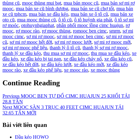
thùng cũ
,
mooc thùng mui bạt
,
mua bán mooc cũ
,
mua bán sơ mi rơ
mooc
,
mua bán xe cũ bình dương
,
mua bán xe cũ chợ tốt
,
mua bán
xe cũ tphcm
,
mua bán xe đầu kéo
,
mua bán xe ô tô cũ
,
mua bán xe
oto cũ
,
mua mooc thùng cũ
,
ô tô cũ
,
ô tô huỳnh gia phát
,
ô tô sơ mi
rơ moóc
,
otohuynhgiaphat
,
phân phối mooc lồng cimc huajun
,
rơ
mooc
,
rơ mooc rào
,
rơ mooc thùng
,
romooc ben cimc
,
smrm
,
sơ mi
mooc cimc
,
sơ mi rơ mooc
,
sơ mi rơ mooc ben cimc
,
sơ mi rơ mooc
cũ
,
sơ mi rơ mooc hết đời
,
sơ mi rơ mooc lướt
,
sơ mi rơ mooc mới
,
sơ mi rơ mooc phế liệu
,
thanh lý ô tô cũ
,
thanh lý sơ mi rơ mooc
,
thanh lý xe đầu kéo
,
thu mua sơ mi rơ mooc
,
thu mua xe đầu kéo
,
xe
đầu kéo
,
xe đầu kéo bị tai nạn
,
xe đầu kéo cháy nổ
,
xe đầu kéo cũ
,
xe đầu kéo hết đời
,
xe đầu kéo lướt
,
xe đầu kéo mới
,
xe đầu kéo
mooc rào
,
xe đầu kéo phế liệu
,
xe mooc rào
,
xe mooc thùng
Continue Reading
Previous
MOOC BEN TỰ ĐỔ CIMC HUAJUN 25 KHỐI TẢI
28.8 TẤN
Next
MOOC SÀN 3 TRỤC 40 FEET CIMC HUAJUN TẢI
32.65 TẤN MỚI
Bài viết liên quan
Đầu kéo HOWO