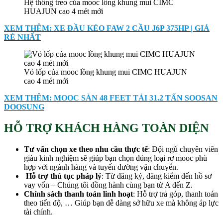
Hệ thống treo của mooc lồng khung mui CIMC
HUAJUN cao 4 mét mới
XEM THÊM: XE ĐẦU KÉO FAW 2 CẦU J6P 375HP | GIÁ
RẺ NHẤT
Vỏ lốp của mooc lồng khung mui CIMC HUAJUN
cao 4 mét mới
XEM THÊM: MOOC SÀN 48 FEET TẢI 31.2 TẤN SOOSAN
DOOSUNG
HỖ TRỢ KHÁCH HÀNG TOÀN DIỆN
Tư vấn chọn xe theo nhu cầu thực tế
: Đội ngũ chuyên viên
giàu kinh nghiệm sẽ giúp bạn chọn đúng loại rơ mooc phù
hợp với ngành hàng và tuyến đường vận chuyển.
Hỗ trợ thủ tục pháp lý
: Từ đăng ký, đăng kiểm đến hồ sơ
vay vốn – Chúng tôi đồng hành cùng bạn từ A đến Z.
Chính sách thanh toán linh hoạt
: Hỗ trợ trả góp, thanh toán
theo tiến độ, … Giúp bạn dễ dàng sở hữu xe mà không áp lực
tài chính.