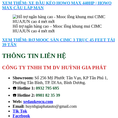
XEM THÊM: XE ĐẦU KÉO HOWO MAX 440HP | HOWO
MAX CẦU LÁP MAN
Hỗ trợ ngân hàng cao – Mooc lồng khung mui CIMC
HUAJUN cao 4 mét mới
XEM THÊM: RƠ MOOC SÀN CIMC 3 TRỤC 45 FEET TẢI
39 TẤN
THÔNG TIN LIÊN HỆ
CÔNG TY TNHH TM DV HUỲNH GIA PHÁT
Showroom:
Số 256 Mỹ Phước Tân Vạn, KP Tân Phú 1,
Phường Tân Bình, TP. Dĩ An, Bình Dương.
☎️ Hotline 1:
0932 795 695
☎️ Hotline 2:
0981 82 35 39
Web:
xedaukeocu.com
Email:
huynhgiaphatauto@gmail.com
Tik Tok
Facebook