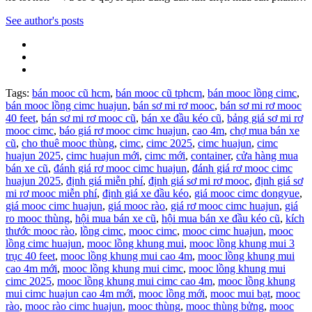
See author's posts
Tags:
bán mooc cũ hcm
,
bán mooc cũ tphcm
,
bán mooc lồng cimc
,
bán mooc lồng cimc huajun
,
bán sơ mi rơ mooc
,
bán sơ mi rơ mooc
40 feet
,
bán sơ mi rơ mooc cũ
,
bán xe đầu kéo cũ
,
bảng giá sơ mi rơ
mooc cimc
,
báo giá rơ mooc cimc huajun
,
cao 4m
,
chợ mua bán xe
cũ
,
cho thuê mooc thùng
,
cimc
,
cimc 2025
,
cimc huajun
,
cimc
huajun 2025
,
cimc huajun mới
,
cimc mới
,
container
,
cửa hàng mua
bán xe cũ
,
đánh giá rơ mooc cimc huajun
,
đánh giá rơ mooc cimc
huajun 2025
,
định giá miễn phí
,
định giá sơ mi rơ mooc
,
định giá sơ
mi rơ mooc miễn phí
,
định giá xe đầu kéo
,
giá mooc cimc dongyue
,
giá mooc cimc huajun
,
giá mooc rào
,
giá rơ mooc cimc huajun
,
giá
ro mooc thùng
,
hội mua bán xe cũ
,
hội mua bán xe đầu kéo cũ
,
kích
thước mooc rào
,
lồng cimc
,
mooc cimc
,
mooc cimc huajun
,
mooc
lồng cimc huajun
,
mooc lồng khung mui
,
mooc lồng khung mui 3
trục 40 feet
,
mooc lồng khung mui cao 4m
,
mooc lồng khung mui
cao 4m mới
,
mooc lồng khung mui cimc
,
mooc lồng khung mui
cimc 2025
,
mooc lồng khung mui cimc cao 4m
,
mooc lồng khung
mui cimc huajun cao 4m mới
,
mooc lồng mới
,
mooc mui bạt
,
mooc
rào
,
mooc rào cimc huajun
,
mooc thùng
,
mooc thùng bửng
,
mooc