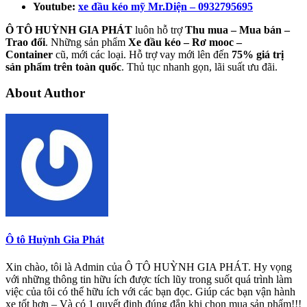
Youtube:
xe đầu kéo mỹ Mr.Diện – 0932795695
Ô TÔ HUỲNH GIA PHÁT
luôn hỗ trợ
Thu mua – Mua bán –
Trao
đổi
. Những sản phẩm
Xe đầu kéo – Rơ mooc –
Container
cũ, mới các loại. Hỗ trợ vay mới lên đến
75% giá trị
sản phẩm trên toàn quốc
. Thủ tục nhanh gọn, lãi suất ưu đãi.
About Author
Ô tô Huỳnh Gia Phát
Xin chào, tôi là Admin của Ô TÔ HUỲNH GIA PHÁT. Hy vọng
với những thông tin hữu ích được tích lũy trong suốt quá trình làm
việc của tôi có thể hữu ích với các bạn đọc. Giúp các bạn vận hành
xe tốt hơn – Và có 1 quyết định đúng đắn khi chọn mua sản phẩm!!!