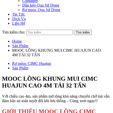
Container
Đầu kéo Qua Sử Dụng
Rơ mooc Qua Sử Dụng
Tin Tức
Dịch Vụ
Liên Hệ
Tìm kiếm cho:
Home
Sản Phẩm
MOOC LỒNG KHUNG MUI CIMC HUAJUN CAO
4M TẢI 32 TẤN
Rơ móoc CIMC Huajun
Sản Phẩm
MOOC LỒNG KHUNG MUI CIMC
HUAJUN CAO 4M TẢI 32 TẤN
Với chiều cao 4m, sản phẩm mở rộng khả năng chuyên chở mà vẫn
đảm bảo an toàn tuyệt đối khi lưu thông – Cùng xem ngay!!
GIỚI THIỆU MOOC LỒNG CIMC