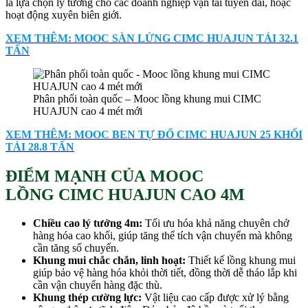
là lựa chọn lý tưởng cho các doanh nghiệp vận tải tuyến dài, hoặc
hoạt động xuyên biên giới.
XEM THÊM: MOOC SÀN LỬNG CIMC HUAJUN TẢI 32.1
TẤN
Phân phối toàn quốc – Mooc lồng khung mui CIMC
HUAJUN cao 4 mét mới
XEM THÊM: MOOC BEN TỰ ĐỔ CIMC HUAJUN 25 KHỐI
TẢI 28.8 TẤN
ĐIỂM MẠNH CỦA MOOC
LỒNG CIMC HUAJUN CAO 4M
Chiều cao lý tưởng 4m
:
Tối ưu hóa khả năng chuyên chở
hàng hóa cao khối, giúp tăng thể tích vận chuyển mà không
cần tăng số chuyến.
Khung mui chắc chắn, linh hoạt
:
Thiết kế lồng khung mui
giúp bảo vệ hàng hóa khỏi thời tiết, đồng thời dễ tháo lắp khi
cần vận chuyển hàng đặc thù.
Khung thép cường lực:
Vật liệu cao cấp được xử lý bằng