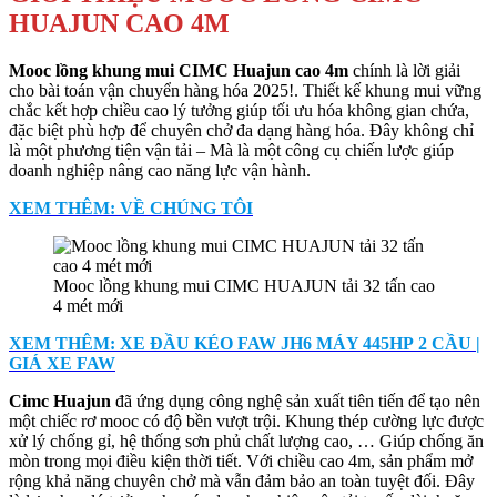
HUAJUN CAO 4M
Mooc lồng khung mui CIMC Huajun cao 4m
chính là lời giải
cho bài toán vận chuyển hàng hóa 2025!. Thiết kế khung mui vững
chắc kết hợp chiều cao lý tưởng giúp tối ưu hóa không gian chứa,
đặc biệt phù hợp để chuyên chở đa dạng hàng hóa. Đây không chỉ
là một phương tiện vận tải – Mà là một công cụ chiến lược giúp
doanh nghiệp nâng cao năng lực vận hành.
XEM THÊM: VỀ CHÚNG TÔI
Mooc lồng khung mui CIMC HUAJUN tải 32 tấn cao
4 mét mới
XEM THÊM: XE ĐẦU KÉO FAW JH6 MÁY 445HP 2 CẦU |
GIÁ XE FAW
Cimc Huajun
đã ứng dụng công nghệ sản xuất tiên tiến để tạo nên
một chiếc rơ mooc có độ bền vượt trội. Khung thép cường lực được
xử lý chống gỉ, hệ thống sơn phủ chất lượng cao, … Giúp chống ăn
mòn trong mọi điều kiện thời tiết. Với chiều cao 4m, sản phẩm mở
rộng khả năng chuyên chở mà vẫn đảm bảo an toàn tuyệt đối. Đây