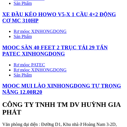
Sản Phẩm
XE ĐẦU KÉO HOWO V5-X 1 CẦU 4×2 ĐỘNG
CƠ MC 310HP
Rơ móoc XINHONGDONG
Sản Phẩm
MOOC SÀN 40 FEET 2 TRỤC TẢI 29 TẤN
PATEC XINHONGDONG
Rơ móoc PATEC
Rơ móoc XINHONGDONG
Sản Phẩm
MOOC MUI LÀO XINHONGDONG TỰ TRỌNG
NẶNG 12.00R20
CÔNG TY TNHH TM DV HUỲNH GIA
PHÁT
Văn phòng đại diện : Đường D1, Khu nhà ở Hoàng Nam 3-2D,