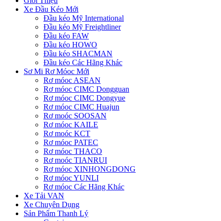
Giới Thiệu
Xe Đầu Kéo Mới
Đầu kéo Mỹ International
Đầu kéo Mỹ Freightliner
Đầu kéo FAW
Đầu kéo HOWO
Đầu kéo SHACMAN
Đầu kéo Các Hãng Khác
Sơ Mi Rơ Móoc Mới
Rơ móoc ASEAN
Rơ móoc CIMC Dongguan
Rơ móoc CIMC Dongyue
Rơ móoc CIMC Huajun
Rơ moóc SOOSAN
Rơ móoc KAILE
Rơ moóc KCT
Rơ móoc PATEC
Rơ móoc THACO
Rơ moóc TIANRUI
Rơ móoc XINHONGDONG
Rơ móoc YUNLI
Rơ móoc Các Hãng Khác
Xe Tải VAN
Xe Chuyên Dụng
Sản Phẩm Thanh Lý