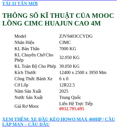
TẢI 33 TẤN MỚI
THÔNG SỐ KĨ THUẬT CỦA MOOC
LỒNG CIMC HUAJUN CAO 4M
Model
ZJV9403CCYDG
Nhãn Hiệu
CIMC
KL Bản Thân
7000 KG
KL Chuyên Chở Cho
32.050 KG
Phép
KL Toàn Bộ Cho Phép
39.050 KG
Kích Thước
12400 x 2500 x 3950 Mm
Công Thức Bánh Xe
6 x 0
Cở Lốp
12R22.5
Năm Sản Xuất
2025
Nước Sản Xuất
Trung Quốc
Liên Hệ Trực Tiếp
Giá Rơ Mooc
0932.795.695
XEM THÊM: XE ĐẦU KÉO HOWO MAX 460HP | CẦU
LÁP MAN – CẦU DẦU