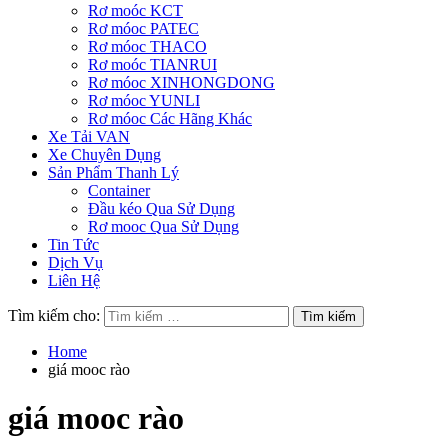
Rơ moóc KCT
Rơ móoc PATEC
Rơ móoc THACO
Rơ moóc TIANRUI
Rơ móoc XINHONGDONG
Rơ móoc YUNLI
Rơ móoc Các Hãng Khác
Xe Tải VAN
Xe Chuyên Dụng
Sản Phẩm Thanh Lý
Container
Đầu kéo Qua Sử Dụng
Rơ mooc Qua Sử Dụng
Tin Tức
Dịch Vụ
Liên Hệ
Tìm kiếm cho:
Home
giá mooc rào
giá mooc rào