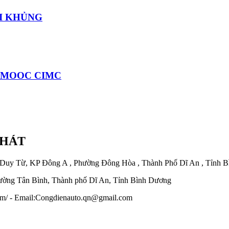
I KHỦNG
Á MOOC CIMC
PHÁT
 Duy Từ, KP Đông A , Phường Đông Hòa , Thành Phố Dĩ An , Tỉnh 
ờng Tân Bình, Thành phố Dĩ An, Tỉnh Bình Dương
.com/ - Email:Congdienauto.qn@gmail.com