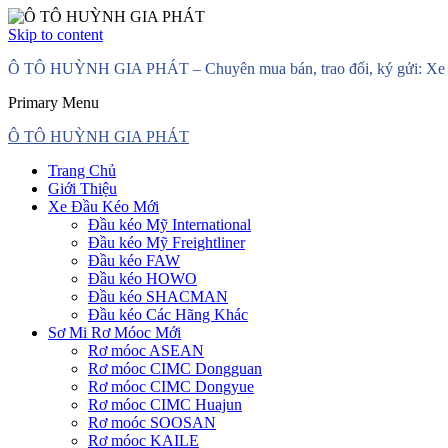
Skip to content
Ô TÔ HUỲNH GIA PHÁT – Chuyên mua bán, trao đổi, ký gửi: Xe đầ
Primary Menu
Ô TÔ HUỲNH GIA PHÁT
Trang Chủ
Giới Thiệu
Xe Đầu Kéo Mới
Đầu kéo Mỹ International
Đầu kéo Mỹ Freightliner
Đầu kéo FAW
Đầu kéo HOWO
Đầu kéo SHACMAN
Đầu kéo Các Hãng Khác
Sơ Mi Rơ Móoc Mới
Rơ móoc ASEAN
Rơ móoc CIMC Dongguan
Rơ móoc CIMC Dongyue
Rơ móoc CIMC Huajun
Rơ moóc SOOSAN
Rơ móoc KAILE