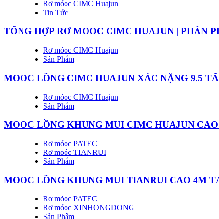
Rơ móoc CIMC Huajun
Tin Tức
TỔNG HỢP RƠ MOOC CIMC HUAJUN | PHÂN P
Rơ móoc CIMC Huajun
Sản Phẩm
MOOC LỒNG CIMC HUAJUN XÁC NẶNG 9.5 TẤN
Rơ móoc CIMC Huajun
Sản Phẩm
MOOC LỒNG KHUNG MUI CIMC HUAJUN CAO 4
Rơ móoc PATEC
Rơ moóc TIANRUI
Sản Phẩm
MOOC LỒNG KHUNG MUI TIANRUI CAO 4M TẢ
Rơ móoc PATEC
Rơ móoc XINHONGDONG
Sản Phẩm