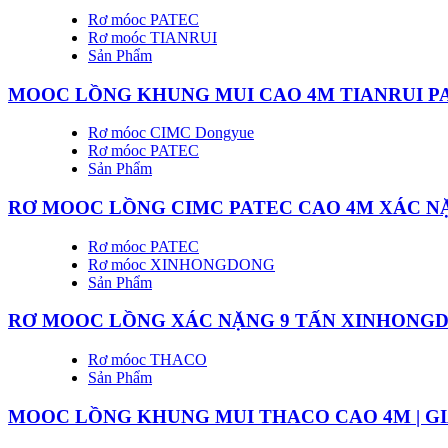
Rơ móoc PATEC
Rơ moóc TIANRUI
Sản Phẩm
MOOC LỒNG KHUNG MUI CAO 4M TIANRUI P
Rơ móoc CIMC Dongyue
Rơ móoc PATEC
Sản Phẩm
RƠ MOOC LỒNG CIMC PATEC CAO 4M XÁC NẶN
Rơ móoc PATEC
Rơ móoc XINHONGDONG
Sản Phẩm
RƠ MOOC LỒNG XÁC NẶNG 9 TẤN XINHONGD
Rơ móoc THACO
Sản Phẩm
MOOC LỒNG KHUNG MUI THACO CAO 4M | G