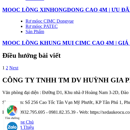
MOOC LỒNG XINHONGDONG CAO 4M | ƯU ĐÃ
Rơ móoc CIMC Dongyue
Rơ móoc PATEC
Sản Phẩm
MOOC LỒNG KHUNG MUI CIMC CAO 4M | GI
Điều hướng bài viết
1
2
Next
CÔNG TY TNHH TM DV HUỲNH GIA 
Văn phòng đại diện : Đường D1, Khu nhà ở Hoàng Nam 3-2D, Đào
Showroom: Số 256 Cao Tốc Tân Vạn Mỹ Phước, KP Tân Phú 1, Phư
Hotline : 0932.795.695 - 0981.82.35.39 - Web: https://xedaukeocu
Tìm đường
Trang Chủ
Giới Thiệu