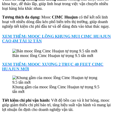
khoa học, dễ tháo lắp, giúp linh hoạt trong việc vận chuyển nhiều
loại hàng hóa khác nhau.
Tương thích đa dạng:
Mooc
CIMC Huajun
có thể kết nối linh
hoạt với nhiều dòng đầu kéo phổ biến trên thị trường, giúp doanh
nghiệp tiết kiệm chi phí đầu tư và dễ dàng đưa vào khai thác ngay.
XEM THÊM: MOOC LỒNG KHUNG MUI CIMC HUAJUN
CAO 4M TẢI 32 TẤN
Bán mooc lồng Cimc Huajun tự trọng 9.5 tấn mới
XEM THÊM: MOOC XƯƠNG 2 TRỤC 40 FEET CIMC
HUAJUN MỚI
Khung gầm của mooc lồng Cimc Huajun tự trọng 9.5
tấn mới
Tiết kiệm chi phí vận hành:
Với độ bền cao và ít hư hỏng, mooc
giúp giảm thiểu chi phí bảo trì, tăng hiệu suất vận hành và mang lại
lợi nhuận ổn định cho doanh nghiệp vận tải.