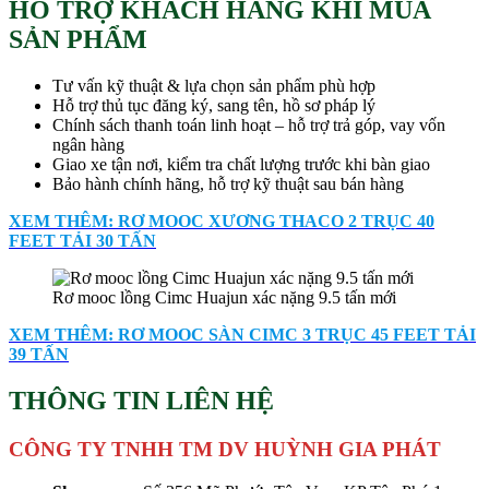
HỖ TRỢ KHÁCH HÀNG KHI MUA
SẢN PHẨM
Tư vấn kỹ thuật & lựa chọn sản phẩm phù hợp
Hỗ trợ thủ tục đăng ký, sang tên, hồ sơ pháp lý
Chính sách thanh toán linh hoạt – hỗ trợ trả góp, vay vốn
ngân hàng
Giao xe tận nơi, kiểm tra chất lượng trước khi bàn giao
Bảo hành chính hãng, hỗ trợ kỹ thuật sau bán hàng
XEM THÊM: RƠ MOOC XƯƠNG THACO 2 TRỤC 40
FEET TẢI 30 TẤN
Rơ mooc lồng Cimc Huajun xác nặng 9.5 tấn mới
XEM THÊM: RƠ MOOC SÀN CIMC 3 TRỤC 45 FEET TẢI
39 TẤN
THÔNG TIN LIÊN HỆ
CÔNG TY TNHH TM DV HUỲNH GIA PHÁT