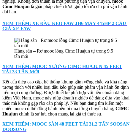
nghiệp. Không đơn thuần là một phương tiện vận chuyển,
mooc
Cimc Huajun
là giải pháp chiến lược giúp tối ưu chi phí vận hành
dài hạn.
XEM THÊM: XE ĐẦU KÉO FAW JH6 MÁY 445HP 2 CẦU |
GIÁ XE FAW
Hàng sẵn – Rơ mooc lồng Cimc Huajun tự trọng 9.5
tấn mới
XEM THÊM: MOOC XƯƠNG CIMC HUAJUN 45 FEET
TẢI 33 TẤN MỚI
Kết cấu thép cao cấp, hệ thống khung gầm vững chắc và khả năng
tương thích với nhiều loại đầu kéo giúp sản phẩm vận hành ổn định
trên mọi cung đường. Được thiết kế phù hợp với tiêu chuẩn đăng
kiểm Việt Nam, mooc này giúp doanh nghiệp dễ dàng đưa vào khai
thác mà không gặp rào cản pháp lý. Nếu bạn đang tìm kiếm một
chiếc mooc có thể đồng hành bền bỉ qua từng chuyến hàng,
CIMC
Huajun
chính là sự lựa chọn mang lại giá trị thực sự.
XEM THÊM: MOOC SÀN 48 FEET TẢI 31.2 TẤN SOOSAN
DOOSUNG