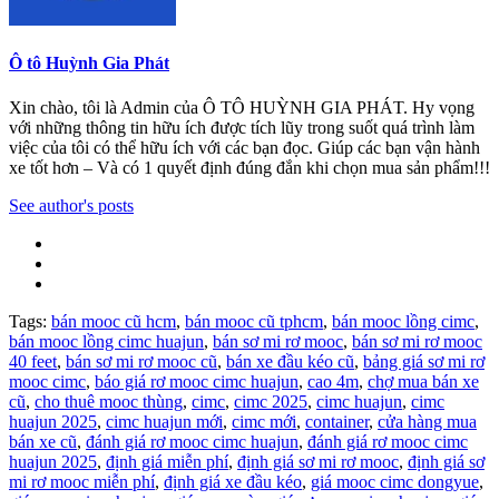
Ô tô Huỳnh Gia Phát
Xin chào, tôi là Admin của Ô TÔ HUỲNH GIA PHÁT. Hy vọng
với những thông tin hữu ích được tích lũy trong suốt quá trình làm
việc của tôi có thể hữu ích với các bạn đọc. Giúp các bạn vận hành
xe tốt hơn – Và có 1 quyết định đúng đắn khi chọn mua sản phẩm!!!
See author's posts
Tags:
bán mooc cũ hcm
,
bán mooc cũ tphcm
,
bán mooc lồng cimc
,
bán mooc lồng cimc huajun
,
bán sơ mi rơ mooc
,
bán sơ mi rơ mooc
40 feet
,
bán sơ mi rơ mooc cũ
,
bán xe đầu kéo cũ
,
bảng giá sơ mi rơ
mooc cimc
,
báo giá rơ mooc cimc huajun
,
cao 4m
,
chợ mua bán xe
cũ
,
cho thuê mooc thùng
,
cimc
,
cimc 2025
,
cimc huajun
,
cimc
huajun 2025
,
cimc huajun mới
,
cimc mới
,
container
,
cửa hàng mua
bán xe cũ
,
đánh giá rơ mooc cimc huajun
,
đánh giá rơ mooc cimc
huajun 2025
,
định giá miễn phí
,
định giá sơ mi rơ mooc
,
định giá sơ
mi rơ mooc miễn phí
,
định giá xe đầu kéo
,
giá mooc cimc dongyue
,