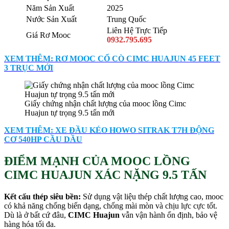
Năm Sản Xuất
2025
Nước Sản Xuất
Trung Quốc
Liên Hệ Trực Tiếp
Giá Rơ Mooc
0932.795.695
XEM THÊM: RƠ MOOC CỔ CÒ CIMC HUAJUN 45 FEET
3 TRỤC MỚI
Giấy chứng nhận chất lượng của mooc lồng Cimc
Huajun tự trọng 9.5 tấn mới
XEM THÊM: XE ĐẦU KÉO HOWO SITRAK T7H ĐỘNG
CƠ 540HP CẦU DẦU
ĐIỂM MẠNH CỦA MOOC LỒNG
CIMC HUAJUN XÁC NẶNG 9.5 TẤN
Kết cấu thép siêu bền
:
Sử dụng vật liệu thép chất lượng cao, mooc
có khả năng chống biến dạng, chống mài mòn và chịu lực cực tốt.
Dù là ở bất cứ đâu,
CIMC Huajun
vẫn vận hành ổn định, bảo vệ
hàng hóa tối đa.