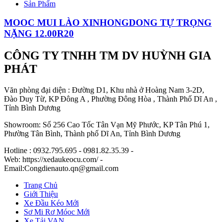
Sản Phẩm
MOOC MUI LÀO XINHONGDONG TỰ TRỌNG
NẶNG 12.00R20
CÔNG TY TNHH TM DV HUỲNH GIA
PHÁT
Văn phòng đại diện : Đường D1, Khu nhà ở Hoàng Nam 3-2D,
Đào Duy Từ, KP Đông A , Phường Đông Hòa , Thành Phố Dĩ An ,
Tỉnh Bình Dương
Showroom: Số 256 Cao Tốc Tân Vạn Mỹ Phước, KP Tân Phú 1,
Phường Tân Bình, Thành phố Dĩ An, Tỉnh Bình Dương
Hotline : 0932.795.695 - 0981.82.35.39 -
Web: https://xedaukeocu.com/ -
Email:Congdienauto.qn@gmail.com
Trang Chủ
Giới Thiệu
Xe Đầu Kéo Mới
Sơ Mi Rơ Móoc Mới
Xe Tải VAN