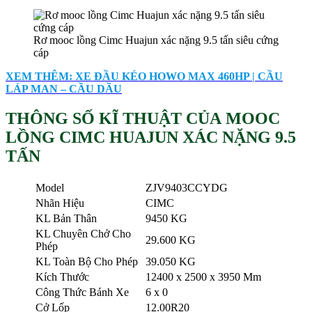
Rơ mooc lồng Cimc Huajun xác nặng 9.5 tấn siêu cứng
cáp
XEM THÊM: XE ĐẦU KÉO HOWO MAX 460HP | CẦU
LÁP MAN – CẦU DẦU
THÔNG SỐ KĨ THUẬT CỦA MOOC
LỒNG CIMC HUAJUN XÁC NẶNG 9.5
TẤN
Model
ZJV9403CCYDG
Nhãn Hiệu
CIMC
KL Bản Thân
9450 KG
KL Chuyên Chở Cho
29.600 KG
Phép
KL Toàn Bộ Cho Phép
39.050 KG
Kích Thước
12400 x 2500 x 3950 Mm
Công Thức Bánh Xe
6 x 0
Cở Lốp
12.00R20