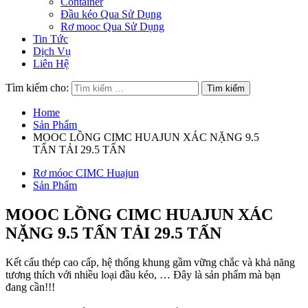
Container
Đầu kéo Qua Sử Dụng
Rơ mooc Qua Sử Dụng
Tin Tức
Dịch Vụ
Liên Hệ
Tìm kiếm cho:
Home
Sản Phẩm
MOOC LỒNG CIMC HUAJUN XÁC NẶNG 9.5
TẤN TẢI 29.5 TẤN
Rơ móoc CIMC Huajun
Sản Phẩm
MOOC LỒNG CIMC HUAJUN XÁC
NẶNG 9.5 TẤN TẢI 29.5 TẤN
Kết cấu thép cao cấp, hệ thống khung gầm vững chắc và khả năng
tương thích với nhiều loại đầu kéo, … Đây là sản phẩm mà bạn
đang cần!!!