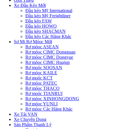
Giới Thiệu
Xe Đầu Kéo Mới
Đầu kéo Mỹ International
Đầu kéo Mỹ Freightliner
Đầu kéo FAW
Đầu kéo HOWO
Đầu kéo SHACMAN
Đầu kéo Các Hãng Khác
Sơ Mi Rơ Móoc Mới
Rơ móoc ASEAN
Rơ móoc CIMC Dongguan
Rơ móoc CIMC Dongyue
Rơ móoc CIMC Huajun
Rơ moóc SOOSAN
Rơ móoc KAILE
Rơ moóc KCT
Rơ móoc PATEC
Rơ móoc THACO
Rơ moóc TIANRUI
Rơ móoc XINHONGDONG
Rơ móoc YUNLI
Rơ móoc Các Hãng Khác
Xe Tải VAN
Xe Chuyên Dụng
Sản Phẩm Thanh Lý