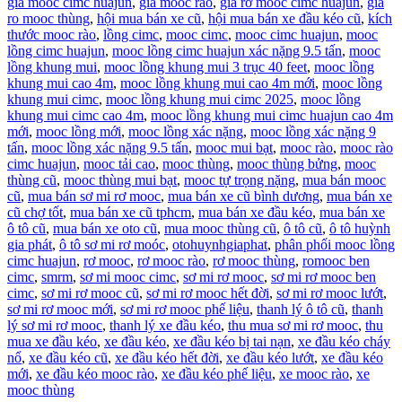
giá mooc cimc huajun
,
giá mooc rào
,
giá rơ mooc cimc huajun
,
giá
ro mooc thùng
,
hội mua bán xe cũ
,
hội mua bán xe đầu kéo cũ
,
kích
thước mooc rào
,
lồng cimc
,
mooc cimc
,
mooc cimc huajun
,
mooc
lồng cimc huajun
,
mooc lồng cimc huajun xác nặng 9.5 tấn
,
mooc
lồng khung mui
,
mooc lồng khung mui 3 trục 40 feet
,
mooc lồng
khung mui cao 4m
,
mooc lồng khung mui cao 4m mới
,
mooc lồng
khung mui cimc
,
mooc lồng khung mui cimc 2025
,
mooc lồng
khung mui cimc cao 4m
,
mooc lồng khung mui cimc huajun cao 4m
mới
,
mooc lồng mới
,
mooc lồng xác nặng
,
mooc lồng xác nặng 9
tấn
,
mooc lồng xác nặng 9.5 tấn
,
mooc mui bạt
,
mooc rào
,
mooc rào
cimc huajun
,
mooc tải cao
,
mooc thùng
,
mooc thùng bửng
,
mooc
thùng cũ
,
mooc thùng mui bạt
,
mooc tự trọng nặng
,
mua bán mooc
cũ
,
mua bán sơ mi rơ mooc
,
mua bán xe cũ bình dương
,
mua bán xe
cũ chợ tốt
,
mua bán xe cũ tphcm
,
mua bán xe đầu kéo
,
mua bán xe
ô tô cũ
,
mua bán xe oto cũ
,
mua mooc thùng cũ
,
ô tô cũ
,
ô tô huỳnh
gia phát
,
ô tô sơ mi rơ moóc
,
otohuynhgiaphat
,
phân phối mooc lồng
cimc huajun
,
rơ mooc
,
rơ mooc rào
,
rơ mooc thùng
,
romooc ben
cimc
,
smrm
,
sơ mi mooc cimc
,
sơ mi rơ mooc
,
sơ mi rơ mooc ben
cimc
,
sơ mi rơ mooc cũ
,
sơ mi rơ mooc hết đời
,
sơ mi rơ mooc lướt
,
sơ mi rơ mooc mới
,
sơ mi rơ mooc phế liệu
,
thanh lý ô tô cũ
,
thanh
lý sơ mi rơ mooc
,
thanh lý xe đầu kéo
,
thu mua sơ mi rơ mooc
,
thu
mua xe đầu kéo
,
xe đầu kéo
,
xe đầu kéo bị tai nạn
,
xe đầu kéo cháy
nổ
,
xe đầu kéo cũ
,
xe đầu kéo hết đời
,
xe đầu kéo lướt
,
xe đầu kéo
mới
,
xe đầu kéo mooc rào
,
xe đầu kéo phế liệu
,
xe mooc rào
,
xe
mooc thùng