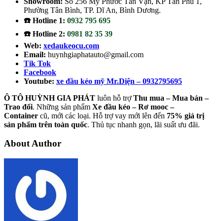
Showroom:
Số 256 Mỹ Phước Tân Vạn, KP Tân Phú 1,
Phường Tân Bình, TP. Dĩ An, Bình Dương.
☎️ Hotline 1:
0932 795 695
☎️ Hotline 2:
0981 82 35 39
Web:
xedaukeocu.com
Email:
huynhgiaphatauto@gmail.com
Tik Tok
Facebook
Youtube:
xe đầu kéo mỹ Mr.Diện – 0932795695
Ô TÔ HUỲNH GIA PHÁT
luôn hỗ trợ
Thu mua – Mua bán –
Trao
đổi
. Những sản phẩm
Xe đầu kéo – Rơ mooc –
Container
cũ, mới các loại. Hỗ trợ vay mới lên đến
75% giá trị
sản phẩm trên toàn quốc
. Thủ tục nhanh gọn, lãi suất ưu đãi.
About Author