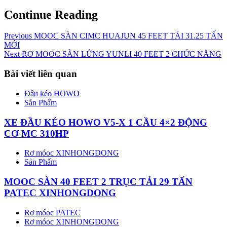
Continue Reading
Previous
MOOC SÀN CIMC HUAJUN 45 FEET TẢI 31.25 TẤN
MỚI
Next
RƠ MOOC SÀN LỬNG YUNLI 40 FEET 2 CHỨC NĂNG
Bài viết liên quan
Đầu kéo HOWO
Sản Phẩm
XE ĐẦU KÉO HOWO V5-X 1 CẦU 4×2 ĐỘNG
CƠ MC 310HP
Rơ móoc XINHONGDONG
Sản Phẩm
MOOC SÀN 40 FEET 2 TRỤC TẢI 29 TẤN
PATEC XINHONGDONG
Rơ móoc PATEC
Rơ móoc XINHONGDONG