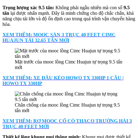
Trọng lượng xác 9.5 tấn:
Không phải ngẫu nhiên mà con số
9.5
tấn
lại được nhấn mạnh. Đây là minh chứng cho độ chắc chắn, khả
năng chịu tải lớn và độ ổn định cao trong quá trình vận chuyển hàng
hóa.
XEM THÊM: MOOC SÀN 3 TRỤC 40 FEET CIMC
HUAJUN TẢI 32.65 TẤN MỚI
Mặt trước của mooc lồng Cimc Huajun tự trọng 9.5 tấn
mới
XEM THÊM: XE ĐẦU KÉO HOWO TX 330HP 1 CẦU |
HOWO TX 330HP
Chân chống của mooc lồng Cimc Huajun tự trọng 9.5
tấn mới
XEM THÊM: RƠ MOOC CỔ CÒ THACO TRƯỜNG HẢI 3
TRỤC 40 FEET MỚI
Thiết kế lồng khung mui thông minh:
Khung mui được thiết kế