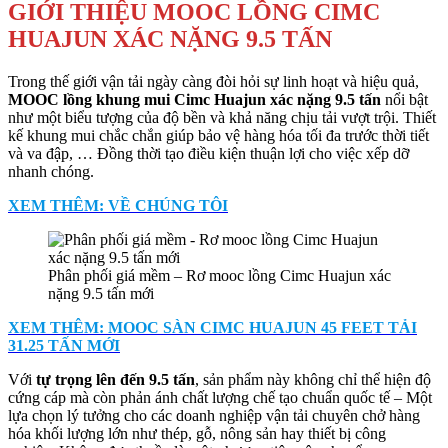
GIỚI THIỆU MOOC LỒNG CIMC
HUAJUN XÁC NẶNG 9.5 TẤN
Trong thế giới vận tải ngày càng đòi hỏi sự linh hoạt và hiệu quả,
MOOC lồng khung mui Cimc Huajun xác nặng 9.5 tấn
nổi bật
như một biểu tượng của độ bền và khả năng chịu tải vượt trội. Thiết
kế khung mui chắc chắn giúp bảo vệ hàng hóa tối đa trước thời tiết
và va đập, … Đồng thời tạo điều kiện thuận lợi cho việc xếp dỡ
nhanh chóng.
XEM THÊM: VỀ CHÚNG TÔI
Phân phối giá mềm – Rơ mooc lồng Cimc Huajun xác
nặng 9.5 tấn mới
XEM THÊM: MOOC SÀN CIMC HUAJUN 45 FEET TẢI
31.25 TẤN MỚI
Với
tự trọng lên đến 9.5 tấn
, sản phẩm này không chỉ thể hiện độ
cứng cáp mà còn phản ánh chất lượng chế tạo chuẩn quốc tế – Một
lựa chọn lý tưởng cho các doanh nghiệp vận tải chuyên chở hàng
hóa khối lượng lớn như thép, gỗ, nông sản hay thiết bị công