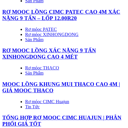
Sản Phẩm
RƠ MOOC LỒNG CIMC PATEC CAO 4M XÁC
NẶNG 9 TẤN – LỐP 12.00R20
Rơ móoc PATEC
Rơ móoc XINHONGDONG
Sản Phẩm
RƠ MOOC LỒNG XÁC NẶNG 9 TẤN
XINHONGDONG CAO 4 MÉT
Rơ móoc THACO
Sản Phẩm
MOOC LỒNG KHUNG MUI THACO CAO 4M |
GIÁ MOOC THACO
Rơ móoc CIMC Huajun
Tin Tức
TỔNG HỢP RƠ MOOC CIMC HUAJUN | PHÂN
PHỐI GIÁ TỐT