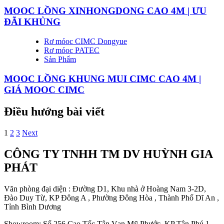
MOOC LỒNG XINHONGDONG CAO 4M | ƯU
ĐÃI KHỦNG
Rơ móoc CIMC Dongyue
Rơ móoc PATEC
Sản Phẩm
MOOC LỒNG KHUNG MUI CIMC CAO 4M |
GIÁ MOOC CIMC
Điều hướng bài viết
1
2
3
Next
CÔNG TY TNHH TM DV HUỲNH GIA
PHÁT
Văn phòng đại diện : Đường D1, Khu nhà ở Hoàng Nam 3-2D,
Đào Duy Từ, KP Đông A , Phường Đông Hòa , Thành Phố Dĩ An ,
Tỉnh Bình Dương
Showroom: Số 256 Cao Tốc Tân Vạn Mỹ Phước, KP Tân Phú 1,