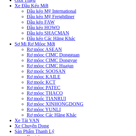
Giới Thiệu
Xe Đầu Kéo Mới
Đầu kéo Mỹ International
Đầu kéo Mỹ Freightliner
Đầu kéo FAW
Đầu kéo HOWO
Đầu kéo SHACMAN
Đầu kéo Các Hãng Khác
Sơ Mi Rơ Móoc Mới
Rơ móoc ASEAN
Rơ móoc CIMC Dongguan
Rơ móoc CIMC Dongyue
Rơ móoc CIMC Huajun
Rơ moóc SOOSAN
Rơ móoc KAILE
Rơ moóc KCT
Rơ móoc PATEC
Rơ móoc THACO
Rơ moóc TIANRUI
Rơ móoc XINHONGDONG
Rơ móoc YUNLI
Rơ móoc Các Hãng Khác
Xe Tải VAN
Xe Chuyên Dụng
Sản Phẩm Thanh Lý