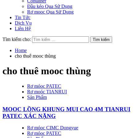
Container
Đầu kéo Qua Sử Dụng
Rơ mooc Qua Sử Dụng
Tin Tức
Dịch Vụ
Liên Hệ
Tìm kiếm cho:
Home
cho thuê mooc thùng
cho thuê mooc thùng
Rơ móoc PATEC
Rơ moóc TIANRUI
Sản Phẩm
MOOC LỒNG KHUNG MUI CAO 4M TIANRUI
PATEC XÁC NẶNG
Rơ móoc CIMC Dongyue
Rơ móoc PATEC