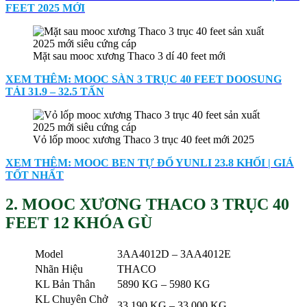
FEET 2025 MỚI
Mặt sau mooc xương Thaco 3 dí 40 feet mới
XEM THÊM: MOOC SÀN 3 TRỤC 40 FEET DOOSUNG
TẢI 31.9 – 32.5 TẤN
Vỏ lốp mooc xương Thaco 3 trục 40 feet mới 2025
XEM THÊM: MOOC BEN TỰ ĐỔ YUNLI 23.8 KHỐI | GIÁ
TỐT NHẤT
2. MOOC XƯƠNG THACO 3 TRỤC 40
FEET 12 KHÓA GÙ
Model
3AA4012D – 3AA4012E
Nhãn Hiệu
THACO
KL Bản Thân
5890 KG – 5980 KG
KL Chuyên Chở
33.190 KG – 33.000 KG