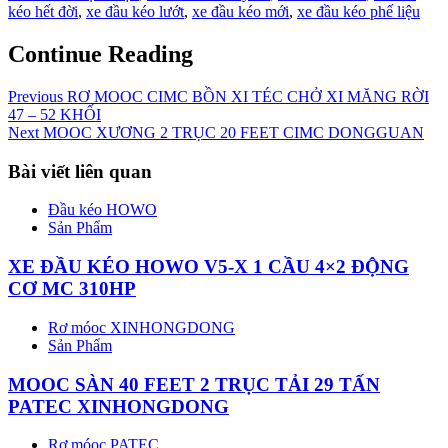
kéo hết đời
,
xe đầu kéo lướt
,
xe đầu kéo mới
,
xe đầu kéo phế liệu
Continue Reading
Previous
RƠ MOOC CIMC BỒN XI TÉC CHỞ XI MĂNG RỜI
47 – 52 KHỐI
Next
MOOC XƯƠNG 2 TRỤC 20 FEET CIMC DONGGUAN
Bài viết liên quan
Đầu kéo HOWO
Sản Phẩm
XE ĐẦU KÉO HOWO V5-X 1 CẦU 4×2 ĐỘNG
CƠ MC 310HP
Rơ móoc XINHONGDONG
Sản Phẩm
MOOC SÀN 40 FEET 2 TRỤC TẢI 29 TẤN
PATEC XINHONGDONG
Rơ móoc PATEC