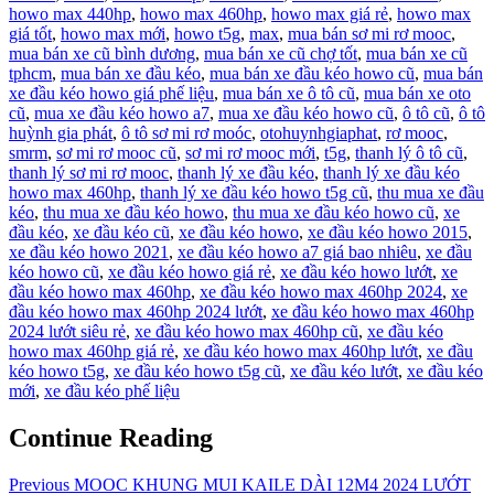
howo max 440hp
,
howo max 460hp
,
howo max giá rẻ
,
howo max
giá tốt
,
howo max mới
,
howo t5g
,
max
,
mua bán sơ mi rơ mooc
,
mua bán xe cũ bình dương
,
mua bán xe cũ chợ tốt
,
mua bán xe cũ
tphcm
,
mua bán xe đầu kéo
,
mua bán xe đầu kéo howo cũ
,
mua bán
xe đầu kéo howo giá phế liệu
,
mua bán xe ô tô cũ
,
mua bán xe oto
cũ
,
mua xe đầu kéo howo a7
,
mua xe đầu kéo howo cũ
,
ô tô cũ
,
ô tô
huỳnh gia phát
,
ô tô sơ mi rơ moóc
,
otohuynhgiaphat
,
rơ mooc
,
smrm
,
sơ mi rơ mooc cũ
,
sơ mi rơ mooc mới
,
t5g
,
thanh lý ô tô cũ
,
thanh lý sơ mi rơ mooc
,
thanh lý xe đầu kéo
,
thanh lý xe đầu kéo
howo max 460hp
,
thanh lý xe đầu kéo howo t5g cũ
,
thu mua xe đầu
kéo
,
thu mua xe đầu kéo howo
,
thu mua xe đầu kéo howo cũ
,
xe
đầu kéo
,
xe đầu kéo cũ
,
xe đầu kéo howo
,
xe đầu kéo howo 2015
,
xe đầu kéo howo 2021
,
xe đầu kéo howo a7 giá bao nhiêu
,
xe đầu
kéo howo cũ
,
xe đầu kéo howo giá rẻ
,
xe đầu kéo howo lướt
,
xe
đầu kéo howo max 460hp
,
xe đầu kéo howo max 460hp 2024
,
xe
đầu kéo howo max 460hp 2024 lướt
,
xe đầu kéo howo max 460hp
2024 lướt siêu rẻ
,
xe đầu kéo howo max 460hp cũ
,
xe đầu kéo
howo max 460hp giá rẻ
,
xe đầu kéo howo max 460hp lướt
,
xe đầu
kéo howo t5g
,
xe đầu kéo howo t5g cũ
,
xe đầu kéo lướt
,
xe đầu kéo
mới
,
xe đầu kéo phế liệu
Continue Reading
Previous
MOOC KHUNG MUI KAILE DÀI 12M4 2024 LƯỚT