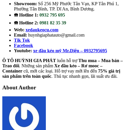
Showroom:
Số 256 Mỹ Phước Tân Vạn, KP Tân Phú 1,
Phường Tân Bình, TP. Dĩ An, Bình Dương.
☎️ Hotline 1:
0932 795 695
☎️ Hotline 2:
0981 82 35 39
Web:
xedaukeocu.com
Email:
huynhgiaphatauto@gmail.com
Tik Tok
Facebook
Youtube:
xe đầu kéo mỹ Mr.Diện – 0932795695
Ô TÔ HUỲNH GIA PHÁT
luôn hỗ trợ
Thu mua – Mua bán –
Trao
đổi
. Những sản phẩm
Xe đầu kéo – Rơ mooc –
Container
cũ, mới các loại. Hỗ trợ vay mới lên đến
75% giá trị
sản phẩm trên toàn quốc
. Thủ tục nhanh gọn, lãi suất ưu đãi.
About Author