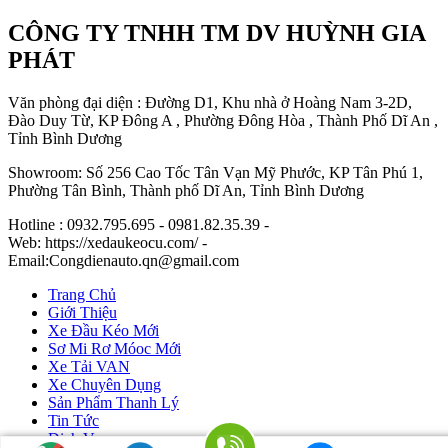
CÔNG TY TNHH TM DV HUỲNH GIA
PHÁT
Văn phòng đại diện : Đường D1, Khu nhà ở Hoàng Nam 3-2D,
Đào Duy Từ, KP Đông A , Phường Đông Hòa , Thành Phố Dĩ An ,
Tỉnh Bình Dương
Showroom: Số 256 Cao Tốc Tân Vạn Mỹ Phước, KP Tân Phú 1,
Phường Tân Bình, Thành phố Dĩ An, Tỉnh Bình Dương
Hotline : 0932.795.695 - 0981.82.35.39 -
Web: https://xedaukeocu.com/ -
Email:Congdienauto.qn@gmail.com
Trang Chủ
Giới Thiệu
Xe Đầu Kéo Mới
Sơ Mi Rơ Móoc Mới
Xe Tải VAN
Xe Chuyên Dụng
Sản Phẩm Thanh Lý
Tin Tức
Dịch Vụ