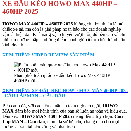
XE ĐẦU KÉO HOWO MAX 440HP –
460HP 2025
HOWO MAX 440HP – 460HP 2025
không chỉ đơn thuần là một
chiếc xe tải, mà còn là giải pháp hoàn hảo cho các doanh nghiệp
vận tải hiện đại. Khả năng vận chuyển vượt trội, độ bền cao và chi
phí bảo dưỡng thấp là những điểm mạnh giúp tối ưu hóa lợi nhuận
kinh doanh.
XEM THÊM: VIDEO REVIEW SẢN PHẨM
Phân phối toàn quốc xe đầu kéo Howo Max 440HP –
460HP mới
XEM THÊM: XE ĐẦU KÉO HOWO MAX MÁY 460HP 2025
| CẦU LÁP MAN – CẦU DẦU
Bên cạnh đó, với các tiêu chuẩn an toàn nghiêm ngặt,
HOWO
MAX
đảm bảo mọi hành trình của bạn sẽ luôn an toàn và hiệu quả.
Đầu kéo
HOWO MAX 460HP 2025
mang đến 2 tùy chọn:
Cầu
Láp MAN – Cầu dầu
, chính là sự lựa chọn hàng đầu cho một
tương lai vận tải bền vững và phát triển.