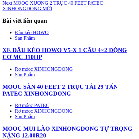
Next
MOOC XƯƠNG 2 TRỤC 40 FEET PATEC
XINHONGDONG MỚI
Bài viết liên quan
Đầu kéo HOWO
Sản Phẩm
XE ĐẦU KÉO HOWO V5-X 1 CẦU 4×2 ĐỘNG
CƠ MC 310HP
Rơ móoc XINHONGDONG
Sản Phẩm
MOOC SÀN 40 FEET 2 TRỤC TẢI 29 TẤN
PATEC XINHONGDONG
Rơ móoc PATEC
Rơ móoc XINHONGDONG
Sản Phẩm
MOOC MUI LÀO XINHONGDONG TỰ TRỌNG
NẶNG 12.00R20