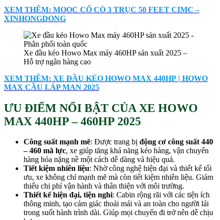
XEM THÊM: MOOC CỔ CÒ 3 TRỤC 50 FEET CIMC –
XINHONGDONG
Xe đầu kéo Howo Max máy 460HP sản xuất 2025 –
Hỗ trợ ngân hàng cao
XEM THÊM: XE ĐẦU KÉO HOWO MAX 440HP | HOWO
MAX CẦU LÁP MAN 2025
ƯU ĐIỂM NỔI BẬT CỦA XE HOWO
MAX 440HP – 460HP 2025
Công suất mạnh mẽ
: Được trang bị
động cơ công suất 440
– 460 mã lực
, xe giúp tăng khả năng kéo hàng, vận chuyển
hàng hóa nặng nề một cách dễ dàng và hiệu quả.
Tiết kiệm nhiên liệu
: Nhờ công nghệ hiện đại và thiết kế tối
ưu, xe không chỉ mạnh mẽ mà còn tiết kiệm nhiên liệu. Giảm
thiểu chi phí vận hành và thân thiện với môi trường.
Thiết kế hiện đại, tiện nghi
: Cabin rộng rãi với các tiện ích
thông minh, tạo cảm giác thoải mái và an toàn cho người lái
trong suốt hành trình dài. Giúp mọi chuyến đi trở nên dễ chịu