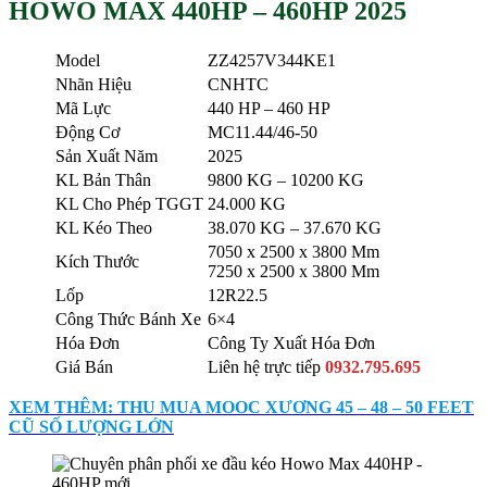
HOWO MAX 440HP – 460HP 2025
Model
ZZ4257V344KE1
Nhãn Hiệu
CNHTC
Mã Lực
440 HP – 460 HP
Động Cơ
MC11.44/46-50
Sản Xuất Năm
2025
KL Bản Thân
9800 KG – 10200 KG
KL Cho Phép TGGT
24.000 KG
KL Kéo Theo
38.070 KG – 37.670 KG
7050 x 2500 x 3800 Mm
Kích Thước
7250 x 2500 x 3800 Mm
Lốp
12R22.5
Công Thức Bánh Xe
6×4
Hóa Đơn
Công Ty Xuất Hóa Đơn
Giá Bán
Liên hệ trực tiếp
0932.795.695
XEM THÊM: THU MUA MOOC XƯƠNG 45 – 48 – 50 FEET
CŨ SỐ LƯỢNG LỚN