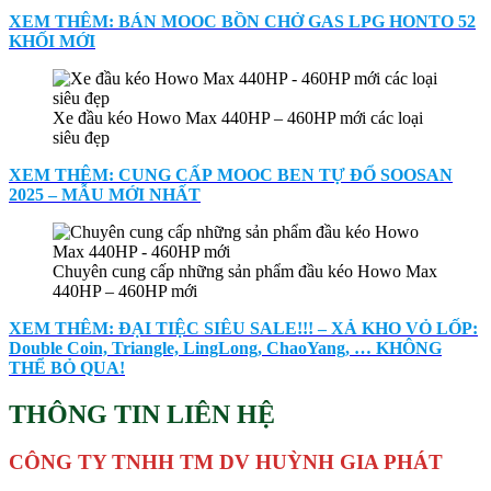
XEM THÊM: BÁN MOOC BỒN CHỞ GAS LPG HONTO 52
KHỐI MỚI
Xe đầu kéo Howo Max 440HP – 460HP mới các loại
siêu đẹp
XEM THÊM: CUNG CẤP MOOC BEN TỰ ĐỔ SOOSAN
2025 – MẪU MỚI NHẤT
Chuyên cung cấp những sản phẩm đầu kéo Howo Max
440HP – 460HP mới
XEM THÊM: ĐẠI TIỆC SIÊU SALE!!! – XẢ KHO VỎ LỐP:
Double Coin, Triangle, LingLong, ChaoYang, … KHÔNG
THỂ BỎ QUA!
THÔNG TIN LIÊN HỆ
CÔNG TY TNHH TM DV HUỲNH GIA PHÁT