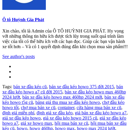
Ô tô Huỳnh Gia Phát
Xin chào, tôi là Admin của Ô TÔ HUỲNH GIA PHÁT. Hy vọng
với những thông tin hữu ích được tích lũy trong suốt quá trình làm
việc của tôi có thể hữu ích với các bạn đọc. Giúp các bạn vận hành
xe tốt hơn – Và có 1 quyết định đúng đắn khi chọn mua sản phẩm!!!
See author's posts
Tags:
bán xe đầu kéo cũ
,
bán xe đầu kéo howo 375 đời 2015
,
bán
xe đầu kéo howo a7 cũ đời 2015
,
bán xe đầu kéo howo max 460hp
2024 lướt
,
bán xe đầu kéo howo max 460hp 2024 mới
,
bán xe đầu
kéo howo t5g cũ
,
bảng giá thu mua xe đầu kéo howo
,
chợ đầu kéo
howo tốt
,
chợ mua bán xe cũ
,
container
,
cửa hàng mua bán xe cũ
,
định giá miễn phí
,
định giá xe đầu kéo
,
giá bán xe đầu kéo howo a7
,
giá xe đầu kéo howo
,
giá xe đầu kéo howo 2015 cũ
,
giá xe đầu kéo
howo a7
,
giá xe howo max
,
hội mua bán xe cũ
,
hội mua bán xe đầu
kéo cũ
,
howo
,
howo 460hp
,
howo max
,
howo max 2024 lướt
,