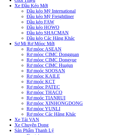
Giới Thiệu
Xe Đầu Kéo Mới
Đầu kéo Mỹ International
Đầu kéo Mỹ Freightliner
Đầu kéo FAW
Đầu kéo HOWO
Đầu kéo SHACMAN
Đầu kéo Các Hãng Khác
Sơ Mi Rơ Móoc Mới
Rơ móoc ASEAN
Rơ móoc CIMC Dongguan
Rơ móoc CIMC Dongyue
Rơ móoc CIMC Huajun
Rơ moóc SOOSAN
Rơ móoc KAILE
Rơ moóc KCT
Rơ móoc PATEC
Rơ móoc THACO
Rơ moóc TIANRUI
Rơ móoc XINHONGDONG
Rơ móoc YUNLI
Rơ móoc Các Hãng Khác
Xe Tải VAN
Xe Chuyên Dụng
Sản Phẩm Thanh Lý