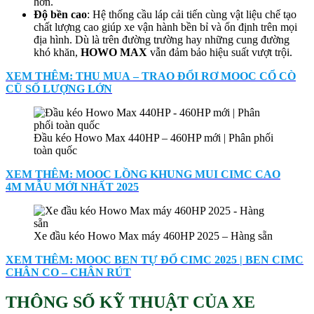
hơn.
Độ bền cao
: Hệ thống cầu láp cải tiến cùng vật liệu chế tạo
chất lượng cao giúp xe vận hành bền bỉ và ổn định trên mọi
địa hình. Dù là trên đường trường hay những cung đường
khó khăn,
HOWO MAX
vẫn đảm bảo hiệu suất vượt trội.
XEM THÊM: THU MUA – TRAO ĐỔI RƠ MOOC CỔ CÒ
CŨ SỐ LƯỢNG LỚN
Đầu kéo Howo Max 440HP – 460HP mới | Phân phối
toàn quốc
XEM THÊM: MOOC LỒNG KHUNG MUI CIMC CAO
4M MẪU MỚI NHẤT 2025
Xe đầu kéo Howo Max máy 460HP 2025 – Hàng sẵn
XEM THÊM: MOOC BEN TỰ ĐỔ CIMC 2025 | BEN CIMC
CHÂN CO – CHÂN RÚT
THÔNG SỐ KỸ THUẬT CỦA XE