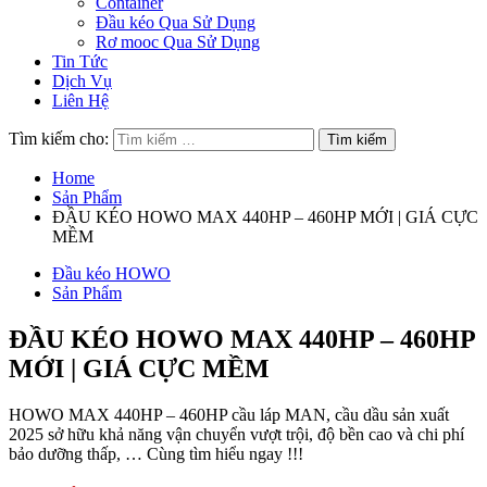
Container
Đầu kéo Qua Sử Dụng
Rơ mooc Qua Sử Dụng
Tin Tức
Dịch Vụ
Liên Hệ
Tìm kiếm cho:
Home
Sản Phẩm
ĐẦU KÉO HOWO MAX 440HP – 460HP MỚI | GIÁ CỰC
MỀM
Đầu kéo HOWO
Sản Phẩm
ĐẦU KÉO HOWO MAX 440HP – 460HP
MỚI | GIÁ CỰC MỀM
HOWO MAX 440HP – 460HP cầu láp MAN, cầu dầu sản xuất
2025 sở hữu khả năng vận chuyển vượt trội, độ bền cao và chi phí
bảo dưỡng thấp, … Cùng tìm hiểu ngay !!!