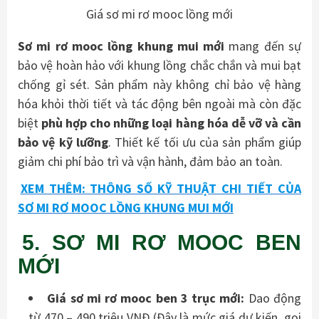
Giá sơ mi rơ mooc lồng mới
Sơ mi rơ mooc lồng khung mui mới
mang đến sự
bảo vệ hoàn hảo với khung lồng chắc chắn và mui bạt
chống gỉ sét. Sản phẩm này không chỉ bảo vệ hàng
hóa khỏi thời tiết và tác động bên ngoài mà còn đặc
biệt
phù hợp cho những loại hàng hóa dễ vỡ và cần
bảo vệ kỹ lưỡng
. Thiết kế tối ưu của sản phẩm giúp
giảm chi phí bảo trì và vận hành, đảm bảo an toàn.
XEM THÊM: THÔNG SỐ KỸ THUẬT CHI TIẾT CỦA
SƠ MI RƠ MOOC LỒNG KHUNG MUI MỚI
5. SƠ MI RƠ MOOC BEN
MỚI
Giá sơ mi rơ mooc ben 3 trục mới:
Dao động
từ 470 – 490 triệu VNĐ (Đây là mức giá dự kiến, gọi