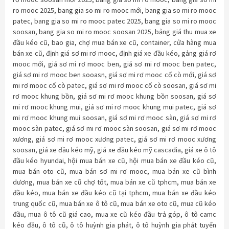
ro mooc 2025
,
bang gia so mi ro mooc mới
,
bang gia so mi ro mooc
patec
,
bang gia so mi ro mooc patec 2025
,
bang gia so mi ro mooc
soosan
,
bang gia so mi ro mooc soosan 2025
,
bảng giá thu mua xe
đầu kéo cũ
,
bao gia
,
chợ mua bán xe cũ
,
container
,
cửa hàng mua
bán xe cũ
,
định giá sơ mi rơ mooc
,
định giá xe đầu kéo
,
gảng giá rơ
mooc mới
,
giá sơ mi rơ mooc ben
,
giá sơ mi rơ mooc ben patec
,
giá sơ mi rơ mooc ben sooasn
,
giá sơ mi rơ mooc cổ cò mới
,
giá sơ
mi rơ mooc cổ cò patec
,
giá sơ mi rơ mooc cổ cò soosan
,
giá sơ mi
rơ mooc khung bồn
,
giá sơ mi rơ mooc khung bồn soosan
,
giá sơ
mi rơ mooc khung mui
,
giá sơ mi rơ mooc khung mui patec
,
giá sơ
mi rơ mooc khung mui soosan
,
giá sơ mi rơ mooc sàn
,
giá sơ mi rơ
mooc sàn patec
,
giá sơ mi rơ mooc sàn soosan
,
giá sơ mi rơ mooc
xương
,
giá sơ mi rơ mooc xương patec
,
giá sơ mi rơ mooc xương
soosan
,
giá xe đầu kéo mỹ
,
giá xe đầu kéo mỹ cascadia
,
giá xe ô tô
đầu kéo hyundai
,
hội mua bán xe cũ
,
hội mua bán xe đầu kéo cũ
,
mua bán oto cũ
,
mua bán sơ mi rơ mooc
,
mua bán xe cũ bình
dương
,
mua bán xe cũ chợ tốt
,
mua bán xe cũ tphcm
,
mua bán xe
đầu kéo
,
mua bán xe đầu kéo cũ tại tphcm
,
mua bán xe đầu kéo
trung quốc cũ
,
mua bán xe ô tô cũ
,
mua bán xe oto cũ
,
mua cũ kéo
đầu
,
mua ô tô cũ giá cao
,
mua xe cũ kéo đầu trả góp
,
ô tô camc
kéo đầu
,
ô tô cũ
,
ô tô huỳnh gia phát
,
ô tô huỳnh gia phát tuyển