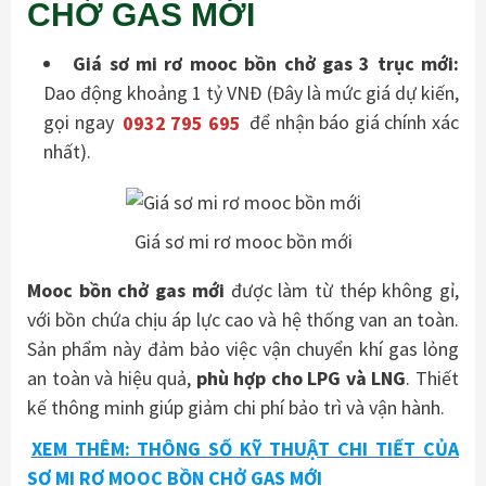
CHỞ GAS MỚI
Giá sơ mi rơ mooc bồn chở gas 3 trục mới:
Dao động khoảng 1 tỷ VNĐ (Đây là mức giá dự kiến,
gọi ngay
0932 795 695
để nhận báo giá chính xác
nhất).
Giá sơ mi rơ mooc bồn mới
Mooc bồn chở gas mới
được làm từ thép không gỉ,
với bồn chứa chịu áp lực cao và hệ thống van an toàn.
Sản phẩm này đảm bảo việc vận chuyển khí gas lỏng
an toàn và hiệu quả,
phù hợp cho LPG và LNG
. Thiết
kế thông minh giúp giảm chi phí bảo trì và vận hành.
XEM THÊM: THÔNG SỐ KỸ THUẬT CHI TIẾT CỦA
SƠ MI RƠ MOOC BỒN CHỞ GAS MỚI