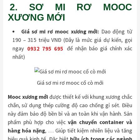
2. SƠ MI RƠ MOOC
XƯƠNG MỚI
Giá sơ mi rơ mooc xương mới:
Dao động từ
190 – 315 triệu VNĐ (Đây là mức giá dự kiến, gọi
ngay
0932 795 695
để nhận báo giá chính xác
nhất)
Giá sơ mi rơ mooc cổ cò mới
Mooc xương mới
được thiết kế với khung xương chắc
chắn, sử dụng thép cường độ cao chống gỉ sét. Điều
này đảm bảo độ bền bỉ và an toàn khi vận hành. Sản
phẩm phù hợp cho việc
vận chuyển container và
hàng hóa nặng
, … Giúp tiết kiệm nhiên liệu và tăng
hiệu quả kinh tế. Đặc biệt
hữu ích trong các ngành