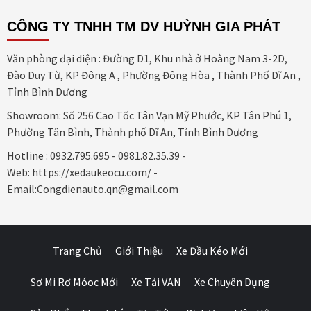
CÔNG TY TNHH TM DV HUỲNH GIA PHÁT
Văn phòng đại diện : Đường D1, Khu nhà ở Hoàng Nam 3-2D,
Đào Duy Từ, KP Đông A , Phường Đông Hòa , Thành Phố Dĩ An ,
Tỉnh Bình Dương
Showroom: Số 256 Cao Tốc Tân Vạn Mỹ Phước, KP Tân Phú 1,
Phường Tân Bình, Thành phố Dĩ An, Tỉnh Bình Dương
Hotline : 0932.795.695 - 0981.82.35.39 -
Web: https://xedaukeocu.com/ -
Email:Congdienauto.qn@gmail.com
Trang Chủ
Giới Thiệu
Xe Đầu Kéo Mới
Sơ Mi Rơ Móoc Mới
Xe Tải VAN
Xe Chuyên Dụng