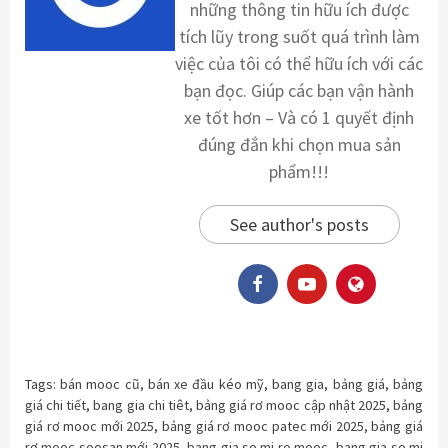
những thông tin hữu ích được
tích lũy trong suốt quá trình làm
việc của tôi có thể hữu ích với các
bạn đọc. Giúp các bạn vận hành
xe tốt hơn – Và có 1 quyết định
đúng đắn khi chọn mua sản
phẩm!!!
See author's posts
Tags:
bán mooc cũ
,
bán xe đầu kéo mỹ
,
bang gia
,
bảng giá
,
bảng
giá chi tiết
,
bang gia chi tiêt
,
bảng giá rơ mooc cập nhật 2025
,
bảng
giá rơ mooc mới 2025
,
bảng giá rơ mooc patec mới 2025
,
bảng giá
rơ mooc soosan mới 2025
,
bang gia so mi ro mooc
,
bang gia so mi