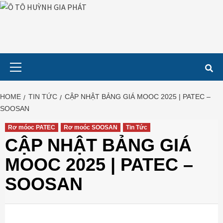
Skip
to
content
Primary
Menu
HOME
TIN TỨC
CẬP NHẬT BẢNG GIÁ MOOC 2025 | PATEC –
SOOSAN
Rơ móoc PATEC
Rơ moóc SOOSAN
Tin Tức
CẬP NHẬT BẢNG GIÁ
MOOC 2025 | PATEC –
SOOSAN