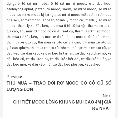
dụng
,
ô tô sơ mi moóc
,
ô tô sơ mi rơ mooc
,
oto dau keo
,
otohuynhgiaphat
,
patec
,
ro mooc
,
smrm
,
sơ mi rơ mooc
,
so mi ro
mooc
,
sơ mi rơ mooc bị tai nạn
,
sơ mi rơ mooc mới
,
sơ mi rơ mooc
phế liệu
,
somiromooc
,
soosan
,
thanh lý mooc cũ
,
thanh lý sơ mi rơ
mooc
,
thanh lý xe đầu kéo
,
thu mua ô tô cũ hà nội
,
thu mua oto cu
gia cao
,
Thu mua rơ mooc cổ cò 45 feet cũ
,
thu mua sơ mi rơ mooc
,
thu mua xe đầu kéo
,
thu mua xe ô tô cũ
,
thu mua xe ô tô cũ tphcm
,
thu mua xe oto cũ
,
thu mua xe oto cũ giá cao
,
thu mua xe oto cũ
giá cao tphcm
,
thu mua xe oto cũ tphcm
,
thủ tục mua xe oto cũ
,
xe
dau keo
,
xe đầu kéo
,
xe đầu kéo bị tai nạn
,
xe đầu kéo cháy nổ
,
xe
đầu kéo cũ
,
xe dau keo cu
,
xe đầu kéo hết đời
,
xe đầu kéo lướt
,
xe
dau keo moi
,
xe đầu kéo mới
,
xe đầu kéo phế liệu
,
xedaukeo
Continue
Previous
THU MUA – TRAO ĐỔI RƠ MOOC CỔ CÒ CŨ SỐ
Reading
LƯỢNG LỚN
Next
CHI TIẾT MOOC LỒNG KHUNG MUI CAO 4M | GIÁ
RẺ NHẤT