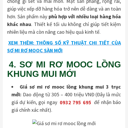
chống gỉ sét và mài mòn. Mặt sàn phẳng, rộng rãi,
giúp việc xếp dỡ hàng hóa trở nên dễ dàng và an toàn
hơn. Sản phẩm này
phù hợp với nhiều loại hàng hóa
khác nhau
. Thiết kế tối ưu không chỉ giúp tiết kiệm
nhiên liệu mà còn nâng cao hiệu quả kinh tế.
XEM THÊM: THÔNG SỐ KỸ THUẬT CHI TIẾT CỦA
SƠ MI RƠ MOOC SÀN MỚI
4. SƠ MI RƠ MOOC LỒNG
KHUNG MUI MỚI
Giá sơ mi rơ mooc lồng khung mui 3 trục
mới:
Dao động từ 305 – 400 triệu VNĐ (Đây là mức
giá dự kiến, gọi ngay
0932 795 695
để nhận báo
giá chính xác nhất).