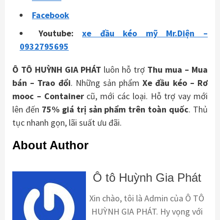
Facebook
Youtube:
xe đầu kéo mỹ Mr.Diện –
0932795695
Ô TÔ HUỲNH GIA PHÁT
luôn hỗ trợ
Thu mua – Mua
bán – Trao
đổi
. Những sản phẩm
Xe đầu kéo – Rơ
mooc – Container
cũ, mới các loại. Hỗ trợ vay mới
lên đến
75% giá trị sản phẩm trên toàn quốc
. Thủ
tục nhanh gọn, lãi suất ưu đãi.
About Author
Ô tô Huỳnh Gia Phát
Xin chào, tôi là Admin của Ô TÔ
HUỲNH GIA PHÁT. Hy vọng với