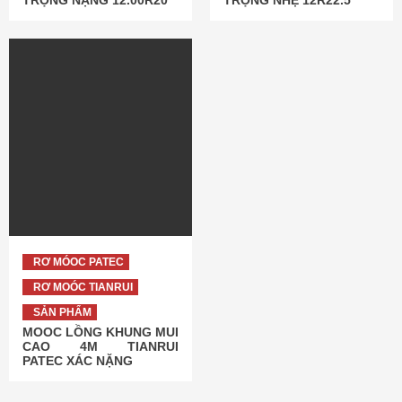
TRỌNG NẶNG 12.00R20
TRỌNG NHẸ 12R22.5
RƠ MÓOC PATEC
RƠ MOÓC TIANRUI
SẢN PHẨM
MOOC LỒNG KHUNG MUI
CAO 4M TIANRUI
PATEC XÁC NẶNG