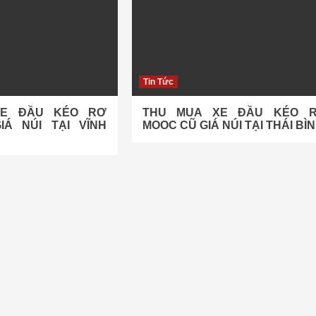
Tin Tức
XE ĐẦU KÉO RƠ
THU MUA XE ĐẦU KÉO 
Á NÚI TẠI VĨNH
MOOC CŨ GIÁ NÚI TẠI THÁI BÌ