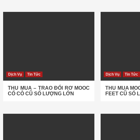
Dịch Vụ
Tin Tức
Dịch Vụ
Tin Tức
THU MUA – TRAO ĐỔI RƠ MOOC
THU MUA MOO
CỔ CÒ CŨ SỐ LƯỢNG LỚN
FEET CŨ SỐ