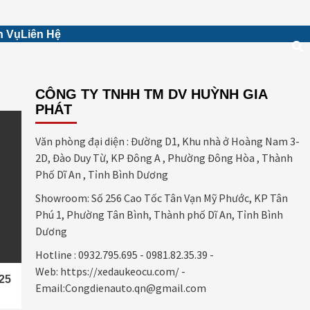
h Vụ
Liên Hệ
CÔNG TY TNHH TM DV HUỲNH GIA
PHÁT
Văn phòng đại diện : Đường D1, Khu nhà ở Hoàng Nam 3-
2D, Đào Duy Từ, KP Đông A , Phường Đông Hòa , Thành
Phố Dĩ An , Tỉnh Bình Dương
Showroom: Số 256 Cao Tốc Tân Vạn Mỹ Phước, KP Tân
Phú 1, Phường Tân Bình, Thành phố Dĩ An, Tỉnh Bình
Dương
Hotline : 0932.795.695 - 0981.82.35.39 -
Web: https://xedaukeocu.com/ -
25
Email:Congdienauto.qn@gmail.com