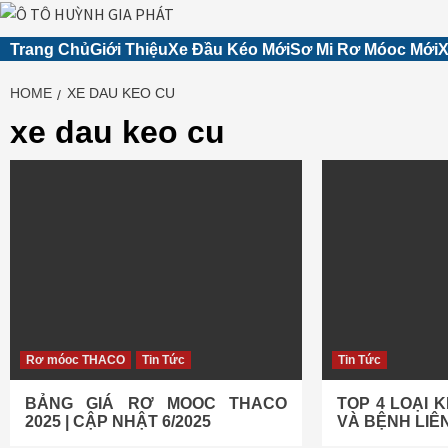
Skip
Trang Chủ
Giới Thiệu
Xe Đầu Kéo Mới
Sơ Mi Rơ Móoc Mới
X
to
content
HOME
XE DAU KEO CU
xe dau keo cu
Rơ móoc THACO
Tin Tức
Tin Tức
BẢNG GIÁ RƠ MOOC THACO
TOP 4 LOẠI 
2025 | CẬP NHẬT 6/2025
VÀ BỆNH LIÊ