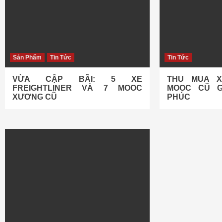
Sản Phẩm
Tin Tức
Tin Tức
VỪA CẬP BÃI: 5 XE
THU MUA 
FREIGHTLINER VÀ 7 MOOC
MOOC CŨ GI
XƯƠNG CŨ
PHÚC