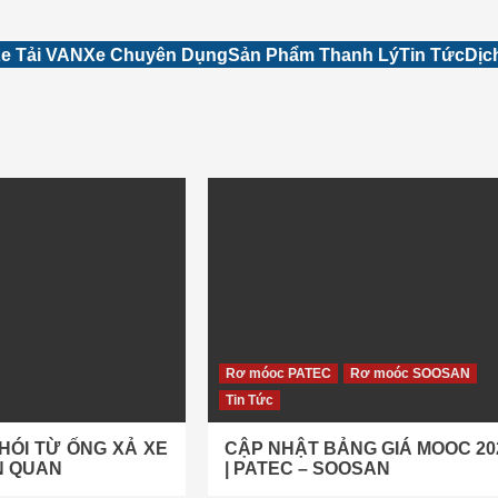
e Tải VAN
Xe Chuyên Dụng
Sản Phẩm Thanh Lý
Tin Tức
Dịc
Rơ móoc PATEC
Rơ moóc SOOSAN
Tin Tức
KHÓI TỪ ỐNG XẢ XE
CẬP NHẬT BẢNG GIÁ MOOC 20
N QUAN
| PATEC – SOOSAN