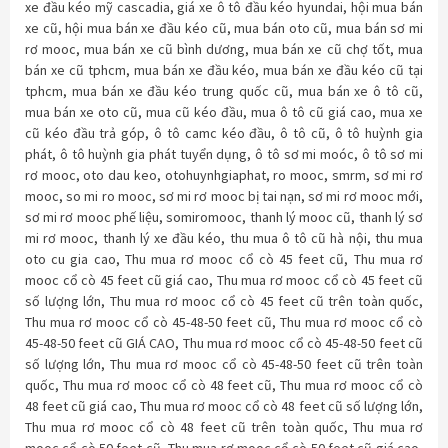
xe đầu kéo mỹ cascadia
,
giá xe ô tô đầu kéo hyundai
,
hội mua bán
xe cũ
,
hội mua bán xe đầu kéo cũ
,
mua bán oto cũ
,
mua bán sơ mi
rơ mooc
,
mua bán xe cũ bình dương
,
mua bán xe cũ chợ tốt
,
mua
bán xe cũ tphcm
,
mua bán xe đầu kéo
,
mua bán xe đầu kéo cũ tại
tphcm
,
mua bán xe đầu kéo trung quốc cũ
,
mua bán xe ô tô cũ
,
mua bán xe oto cũ
,
mua cũ kéo đầu
,
mua ô tô cũ giá cao
,
mua xe
cũ kéo đầu trả góp
,
ô tô camc kéo đầu
,
ô tô cũ
,
ô tô huỳnh gia
phát
,
ô tô huỳnh gia phát tuyển dụng
,
ô tô sơ mi moóc
,
ô tô sơ mi
rơ mooc
,
oto dau keo
,
otohuynhgiaphat
,
ro mooc
,
smrm
,
sơ mi rơ
mooc
,
so mi ro mooc
,
sơ mi rơ mooc bị tai nạn
,
sơ mi rơ mooc mới
,
sơ mi rơ mooc phế liệu
,
somiromooc
,
thanh lý mooc cũ
,
thanh lý sơ
mi rơ mooc
,
thanh lý xe đầu kéo
,
thu mua ô tô cũ hà nội
,
thu mua
oto cu gia cao
,
Thu mua rơ mooc cổ cò 45 feet cũ
,
Thu mua rơ
mooc cổ cò 45 feet cũ giá cao
,
Thu mua rơ mooc cổ cò 45 feet cũ
số lượng lớn
,
Thu mua rơ mooc cổ cò 45 feet cũ trên toàn quốc
,
Thu mua rơ mooc cổ cò 45-48-50 feet cũ
,
Thu mua rơ mooc cổ cò
45-48-50 feet cũ GIÁ CAO
,
Thu mua rơ mooc cổ cò 45-48-50 feet cũ
số lượng lớn
,
Thu mua rơ mooc cổ cò 45-48-50 feet cũ trên toàn
quốc
,
Thu mua rơ mooc cổ cò 48 feet cũ
,
Thu mua rơ mooc cổ cò
48 feet cũ giá cao
,
Thu mua rơ mooc cổ cò 48 feet cũ số lượng lớn
,
Thu mua rơ mooc cổ cò 48 feet cũ trên toàn quốc
,
Thu mua rơ