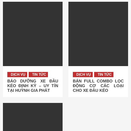
DỊCH VỤ
TIN TỨC
DỊCH VỤ
TIN TỨC
BẢO DƯỠNG XE ĐẦU
BÁN FULL COMBO LỌC
KÉO ĐỊNH KỲ – UY TÍN
ĐỘNG CƠ CÁC LOẠI
TẠI HUỲNH GIA PHÁT
CHO XE ĐẦU KÉO