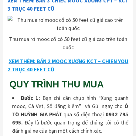
XEM THÊM: BÁN 3 CHIẾC MOOC XƯƠNG CPT – KCT
3 TRỤC 40 FEET CŨ
Thu mua rơ mooc cổ cò 50 feet cũ giá cao trên toàn
quốc
XEM THÊM: BÁN 2 MOOC XƯƠNG KCT – CHIEN YOU
2 TRỤC 40 FEET CŨ
QUY TRÌNH THU MUA
Bước 1:
Bạn chỉ cần chụp hình “Xung quanh
mooc, Cà Vẹt, Sổ đăng kiểm” và Gửi ngay cho
Ô
TÔ HUỲNH GIA PHÁT
qua số điện thoại
0932 795
695.
Đây là bước quan trọng để chúng tôi có thể
đánh giá xe của bạn một cách chính xác.