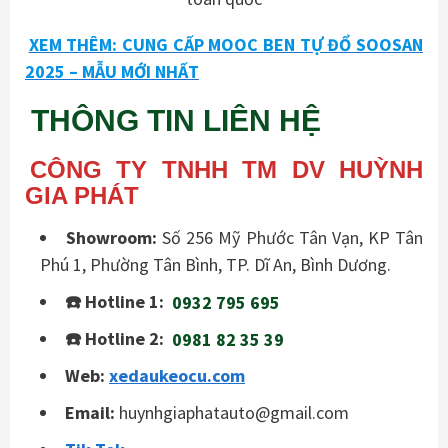
XEM THÊM: CUNG CẤP MOOC BEN TỰ ĐỔ SOOSAN
2025 – MẪU MỚI NHẤT
THÔNG TIN LIÊN HỆ
CÔNG TY TNHH TM DV HUỲNH
GIA PHÁT
Showroom:
Số 256 Mỹ Phước Tân Vạn, KP Tân
Phú 1, Phường Tân Bình, TP. Dĩ An, Bình Dương.
☎️ Hotline 1:
0932 795 695
☎️ Hotline 2:
0981 82 35 39
Web:
xedaukeocu.com
Email:
huynhgiaphatauto@gmail.com