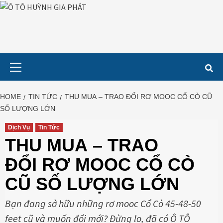
Skip
to
content
Primary
Menu
HOME
TIN TỨC
THU MUA – TRAO ĐỔI RƠ MOOC CỔ CÒ CŨ
SỐ LƯỢNG LỚN
Dịch Vụ
Tin Tức
THU MUA – TRAO
ĐỔI RƠ MOOC CỔ CÒ
CŨ SỐ LƯỢNG LỚN
Bạn đang sở hữu những rơ mooc Cổ Cò 45-48-50
feet cũ và muốn đổi mới? Đừng lo, đã có Ô TÔ