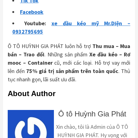
Tik Tok
Facebook
Youtube:
xe đầu kéo mỹ Mr.Diện –
0932795695
Ô TÔ HUỲNH GIA PHÁT luôn hỗ trợ
Thu mua – Mua
bán – Trao
đổi
. Những sản phẩm
Xe đầu kéo – Rơ
mooc – Container
cũ, mới các loại. Hỗ trợ vay mới
lên đến
75% giá trị sản phẩm trên toàn quốc
. Thủ
tục nhanh gọn, lãi suất ưu đãi.
About Author
Ô tô Huỳnh Gia Phát
Xin chào, tôi là Admin của Ô TÔ
HUỲNH GIA PHÁT. Hy vọng với