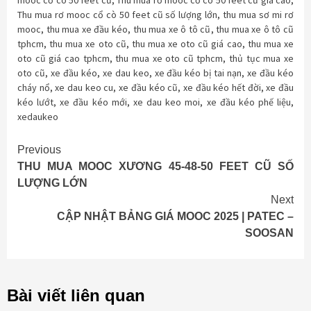
mooc cổ cò 50 feet cũ
,
Thu mua rơ mooc cổ cò 50 feet cũ giá cao
,
Thu mua rơ mooc cổ cò 50 feet cũ số lượng lớn
,
thu mua sơ mi rơ
mooc
,
thu mua xe đầu kéo
,
thu mua xe ô tô cũ
,
thu mua xe ô tô cũ
tphcm
,
thu mua xe oto cũ
,
thu mua xe oto cũ giá cao
,
thu mua xe
oto cũ giá cao tphcm
,
thu mua xe oto cũ tphcm
,
thủ tục mua xe
oto cũ
,
xe đầu kéo
,
xe dau keo
,
xe đầu kéo bị tai nạn
,
xe đầu kéo
cháy nổ
,
xe dau keo cu
,
xe đầu kéo cũ
,
xe đầu kéo hết đời
,
xe đầu
kéo lướt
,
xe đầu kéo mới
,
xe dau keo moi
,
xe đầu kéo phế liệu
,
xedaukeo
Continue
Previous
THU MUA MOOC XƯƠNG 45-48-50 FEET CŨ SỐ
Reading
LƯỢNG LỚN
Next
CẬP NHẬT BẢNG GIÁ MOOC 2025 | PATEC –
SOOSAN
Bài viết liên quan