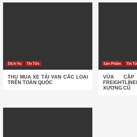
Dịch Vụ
Tin Tức
Sản Phẩm
Tin T
THU MUA XE TẢI VAN CÁC LOẠI
VỪA CẬP
TRÊN TOÀN QUỐC
FREIGHTLI
XƯƠNG CŨ