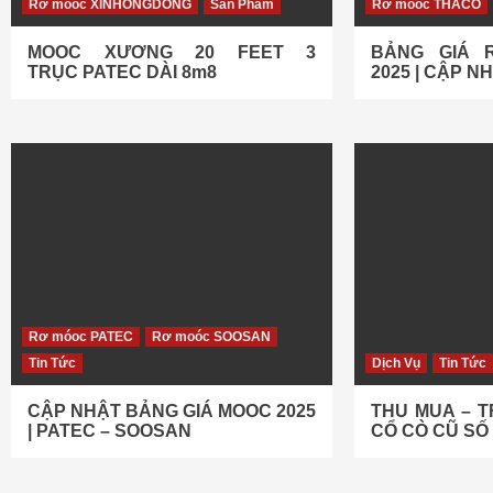
Rơ móoc XINHONGDONG
Sản Phẩm
Rơ móoc THACO
MOOC XƯƠNG 20 FEET 3
BẢNG GIÁ 
TRỤC PATEC DÀI 8m8
2025 | CẬP NH
Rơ móoc PATEC
Rơ moóc SOOSAN
Tin Tức
Dịch Vụ
Tin Tức
CẬP NHẬT BẢNG GIÁ MOOC 2025
THU MUA – 
| PATEC – SOOSAN
CỔ CÒ CŨ S