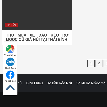
Tin Tức
THU MUA XE ĐẦU KÉO RƠ
MOOC CŨ GIÁ NÚI TẠI THÁI BÌNH
Tìm đường
Điều
1
2
Chat Zalo
hướn
bài
Facebook
Trang Chủ
Giới Thiệu
Xe Đầu Kéo Mới
Sơ Mi Rơ Móoc Mới
viết