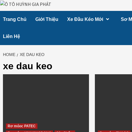
Skip
to
Trang Chủ
Giới Thiệu
Xe Đầu Kéo Mới
Sơ M
content
Liên Hệ
HOME
XE DAU KEO
xe dau keo
Rơ móoc PATEC