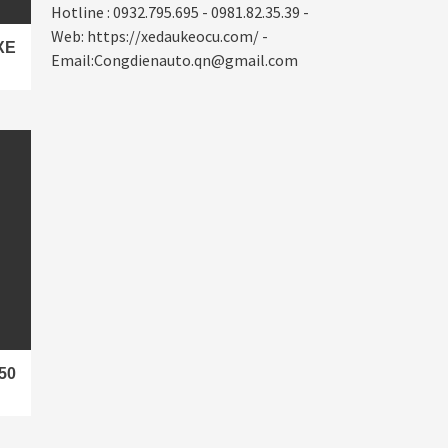
Hotline : 0932.795.695 - 0981.82.35.39 -
Web: https://xedaukeocu.com/ -
XE
Email:Congdienauto.qn@gmail.com
50