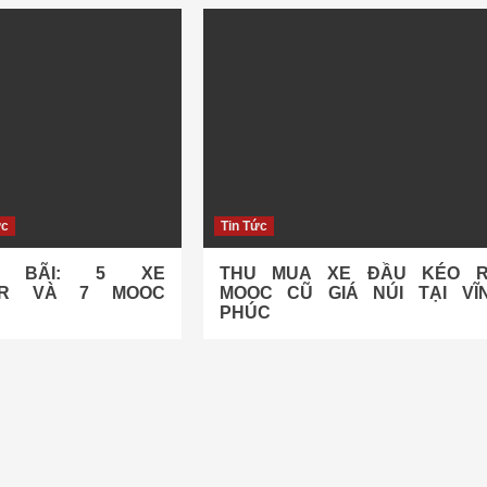
ức
Tin Tức
 BÃI: 5 XE
THU MUA XE ĐẦU KÉO 
NER VÀ 7 MOOC
MOOC CŨ GIÁ NÚI TẠI VĨ
PHÚC