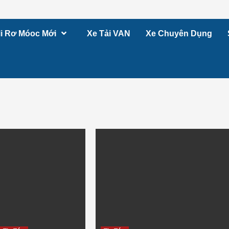
i Rơ Móoc Mới
Xe Tải VAN
Xe Chuyên Dụng