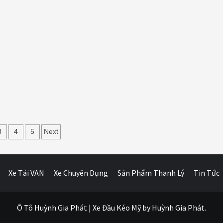
3
4
5
Next
g
Xe Tải VAN
Xe Chuyên Dụng
Sản Phẩm Thanh Lý
Tin Tức
Ô Tô Huỳnh Gia Phát
|
Xe Đầu Kéo Mỹ
by Huỳnh Gia Phát.