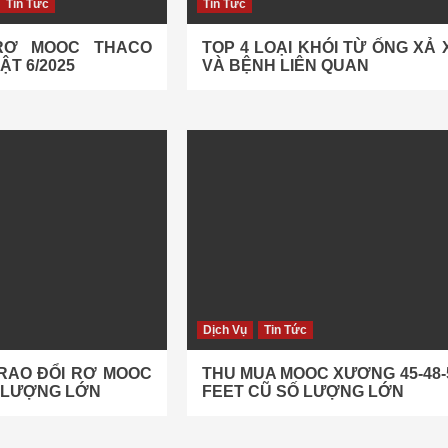
Tin Tức
Tin Tức
RƠ MOOC THACO
TOP 4 LOẠI KHÓI TỪ ỐNG XẢ 
ẬT 6/2025
VÀ BỆNH LIÊN QUAN
Dịch Vụ
Tin Tức
TRAO ĐỔI RƠ MOOC
THU MUA MOOC XƯƠNG 45-48-
Ố LƯỢNG LỚN
FEET CŨ SỐ LƯỢNG LỚN