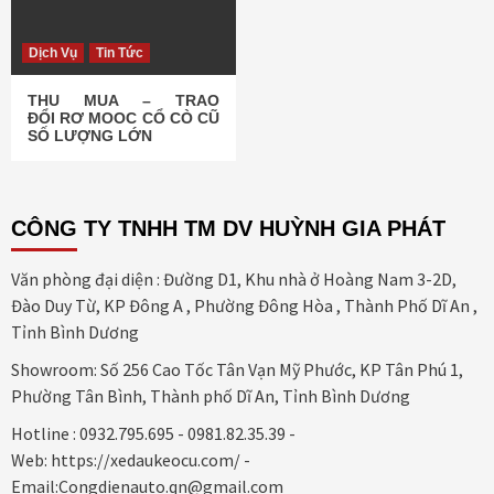
Dịch Vụ
Tin Tức
THU MUA – TRAO
ĐỔI RƠ MOOC CỔ CÒ CŨ
SỐ LƯỢNG LỚN
CÔNG TY TNHH TM DV HUỲNH GIA PHÁT
Văn phòng đại diện : Đường D1, Khu nhà ở Hoàng Nam 3-2D,
Đào Duy Từ, KP Đông A , Phường Đông Hòa , Thành Phố Dĩ An ,
Tỉnh Bình Dương
Showroom: Số 256 Cao Tốc Tân Vạn Mỹ Phước, KP Tân Phú 1,
Phường Tân Bình, Thành phố Dĩ An, Tỉnh Bình Dương
Hotline : 0932.795.695 - 0981.82.35.39 -
Web: https://xedaukeocu.com/ -
Email:Congdienauto.qn@gmail.com