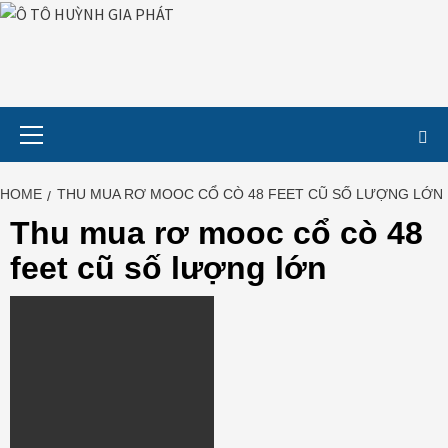
Skip
to
content
Primary
Menu
HOME
THU MUA RƠ MOOC CỔ CÒ 48 FEET CŨ SỐ LƯỢNG LỚN
Thu mua rơ mooc cổ cò 48
feet cũ số lượng lớn