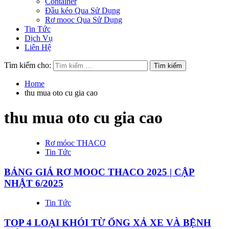
Container
Đầu kéo Qua Sử Dụng
Rơ mooc Qua Sử Dụng
Tin Tức
Dịch Vụ
Liên Hệ
Tìm kiếm cho:
Home
thu mua oto cu gia cao
thu mua oto cu gia cao
Rơ móoc THACO
Tin Tức
BẢNG GIÁ RƠ MOOC THACO 2025 | CẬP
NHẬT 6/2025
Tin Tức
TOP 4 LOẠI KHÓI TỪ ỐNG XẢ XE VÀ BỆNH