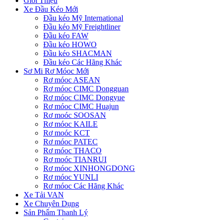
Giới Thiệu
Xe Đầu Kéo Mới
Đầu kéo Mỹ International
Đầu kéo Mỹ Freightliner
Đầu kéo FAW
Đầu kéo HOWO
Đầu kéo SHACMAN
Đầu kéo Các Hãng Khác
Sơ Mi Rơ Móoc Mới
Rơ móoc ASEAN
Rơ móoc CIMC Dongguan
Rơ móoc CIMC Dongyue
Rơ móoc CIMC Huajun
Rơ moóc SOOSAN
Rơ móoc KAILE
Rơ moóc KCT
Rơ móoc PATEC
Rơ móoc THACO
Rơ moóc TIANRUI
Rơ móoc XINHONGDONG
Rơ móoc YUNLI
Rơ móoc Các Hãng Khác
Xe Tải VAN
Xe Chuyên Dụng
Sản Phẩm Thanh Lý