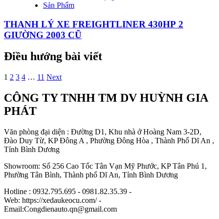
Sản Phẩm
THANH LÝ XE FREIGHTLINER 430HP 2
GIƯỜNG 2003 CŨ
Điều hướng bài viết
1
2
3
4
…
11
Next
CÔNG TY TNHH TM DV HUỲNH GIA
PHÁT
Văn phòng đại diện : Đường D1, Khu nhà ở Hoàng Nam 3-2D,
Đào Duy Từ, KP Đông A , Phường Đông Hòa , Thành Phố Dĩ An ,
Tỉnh Bình Dương
Showroom: Số 256 Cao Tốc Tân Vạn Mỹ Phước, KP Tân Phú 1,
Phường Tân Bình, Thành phố Dĩ An, Tỉnh Bình Dương
Hotline : 0932.795.695 - 0981.82.35.39 -
Web: https://xedaukeocu.com/ -
Email:Congdienauto.qn@gmail.com