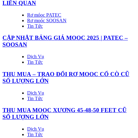
LIÊN QUAN
Rơ móoc PATEC
Rơ moóc SOOSAN
Tin Tức
CẬP NHẬT BẢNG GIÁ MOOC 2025 | PATEC –
SOOSAN
Dịch Vụ
Tin Tức
THU MUA – TRAO ĐỔI RƠ MOOC CỔ CÒ CŨ
SỐ LƯỢNG LỚN
Dịch Vụ
Tin Tức
THU MUA MOOC XƯƠNG 45-48-50 FEET CŨ
SỐ LƯỢNG LỚN
Dịch Vụ
Tin Tức