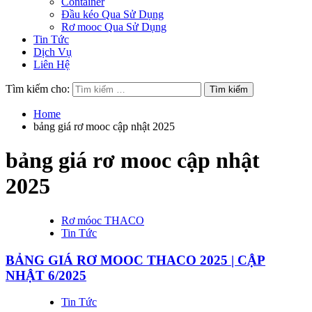
Container
Đầu kéo Qua Sử Dụng
Rơ mooc Qua Sử Dụng
Tin Tức
Dịch Vụ
Liên Hệ
Tìm kiếm cho:
Home
bảng giá rơ mooc cập nhật 2025
bảng giá rơ mooc cập nhật
2025
Rơ móoc THACO
Tin Tức
BẢNG GIÁ RƠ MOOC THACO 2025 | CẬP
NHẬT 6/2025
Tin Tức