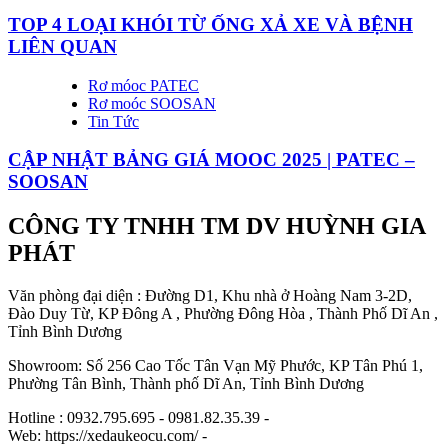
TOP 4 LOẠI KHÓI TỪ ỐNG XẢ XE VÀ BỆNH
LIÊN QUAN
Rơ móoc PATEC
Rơ moóc SOOSAN
Tin Tức
CẬP NHẬT BẢNG GIÁ MOOC 2025 | PATEC –
SOOSAN
CÔNG TY TNHH TM DV HUỲNH GIA
PHÁT
Văn phòng đại diện : Đường D1, Khu nhà ở Hoàng Nam 3-2D,
Đào Duy Từ, KP Đông A , Phường Đông Hòa , Thành Phố Dĩ An ,
Tỉnh Bình Dương
Showroom: Số 256 Cao Tốc Tân Vạn Mỹ Phước, KP Tân Phú 1,
Phường Tân Bình, Thành phố Dĩ An, Tỉnh Bình Dương
Hotline : 0932.795.695 - 0981.82.35.39 -
Web: https://xedaukeocu.com/ -