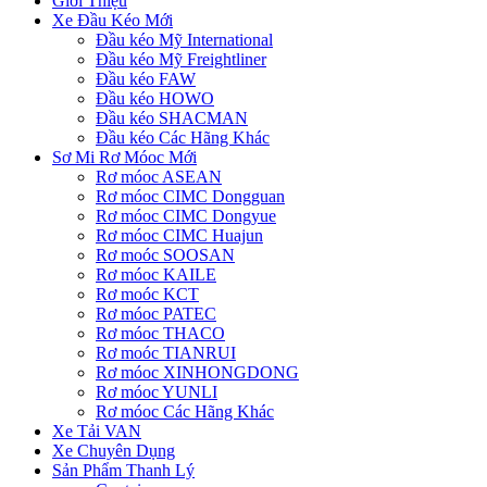
Giới Thiệu
Xe Đầu Kéo Mới
Đầu kéo Mỹ International
Đầu kéo Mỹ Freightliner
Đầu kéo FAW
Đầu kéo HOWO
Đầu kéo SHACMAN
Đầu kéo Các Hãng Khác
Sơ Mi Rơ Móoc Mới
Rơ móoc ASEAN
Rơ móoc CIMC Dongguan
Rơ móoc CIMC Dongyue
Rơ móoc CIMC Huajun
Rơ moóc SOOSAN
Rơ móoc KAILE
Rơ moóc KCT
Rơ móoc PATEC
Rơ móoc THACO
Rơ moóc TIANRUI
Rơ móoc XINHONGDONG
Rơ móoc YUNLI
Rơ móoc Các Hãng Khác
Xe Tải VAN
Xe Chuyên Dụng
Sản Phẩm Thanh Lý