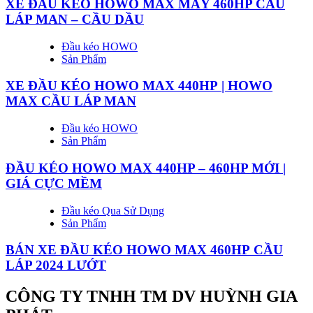
XE ĐẦU KÉO HOWO MAX MÁY 460HP CẦU
LÁP MAN – CẦU DẦU
Đầu kéo HOWO
Sản Phẩm
XE ĐẦU KÉO HOWO MAX 440HP | HOWO
MAX CẦU LÁP MAN
Đầu kéo HOWO
Sản Phẩm
ĐẦU KÉO HOWO MAX 440HP – 460HP MỚI |
GIÁ CỰC MỀM
Đầu kéo Qua Sử Dụng
Sản Phẩm
BÁN XE ĐẦU KÉO HOWO MAX 460HP CẦU
LÁP 2024 LƯỚT
CÔNG TY TNHH TM DV HUỲNH GIA