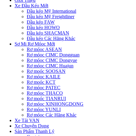
Giới Thiệu
Xe Đầu Kéo Mới
Đầu kéo Mỹ International
Đầu kéo Mỹ Freightliner
Đầu kéo FAW
Đầu kéo HOWO
Đầu kéo SHACMAN
Đầu kéo Các Hãng Khác
Sơ Mi Rơ Móoc Mới
Rơ móoc ASEAN
Rơ móoc CIMC Dongguan
Rơ móoc CIMC Dongyue
Rơ móoc CIMC Huajun
Rơ moóc SOOSAN
Rơ móoc KAILE
Rơ moóc KCT
Rơ móoc PATEC
Rơ móoc THACO
Rơ moóc TIANRUI
Rơ móoc XINHONGDONG
Rơ móoc YUNLI
Rơ móoc Các Hãng Khác
Xe Tải VAN
Xe Chuyên Dụng
Sản Phẩm Thanh Lý