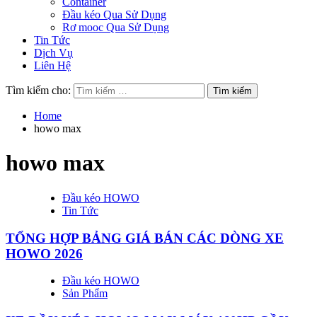
Container
Đầu kéo Qua Sử Dụng
Rơ mooc Qua Sử Dụng
Tin Tức
Dịch Vụ
Liên Hệ
Tìm kiếm cho:
Home
howo max
howo max
Đầu kéo HOWO
Tin Tức
TỔNG HỢP BẢNG GIÁ BÁN CÁC DÒNG XE
HOWO 2026
Đầu kéo HOWO
Sản Phẩm