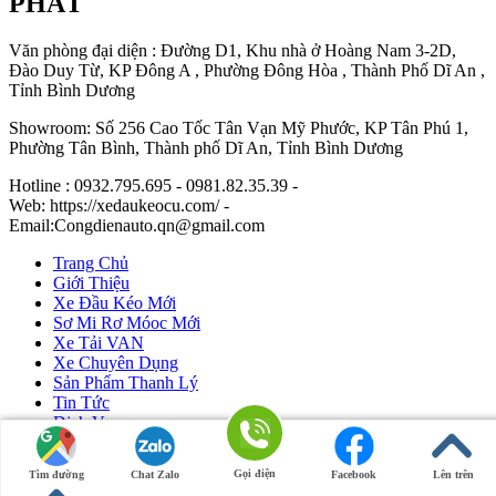
PHÁT
Văn phòng đại diện : Đường D1, Khu nhà ở Hoàng Nam 3-2D,
Đào Duy Từ, KP Đông A , Phường Đông Hòa , Thành Phố Dĩ An ,
Tỉnh Bình Dương
Showroom: Số 256 Cao Tốc Tân Vạn Mỹ Phước, KP Tân Phú 1,
Phường Tân Bình, Thành phố Dĩ An, Tỉnh Bình Dương
Hotline : 0932.795.695 - 0981.82.35.39 -
Web: https://xedaukeocu.com/ -
Email:Congdienauto.qn@gmail.com
Trang Chủ
Giới Thiệu
Xe Đầu Kéo Mới
Sơ Mi Rơ Móoc Mới
Xe Tải VAN
Xe Chuyên Dụng
Sản Phẩm Thanh Lý
Tin Tức
Dịch Vụ
Liên Hệ
Gọi điện
Tìm đường
Chat Zalo
Facebook
Lên trên
Ô Tô Huỳnh Gia Phát
|
Xe Đầu Kéo Mỹ
by Huỳnh Gia Phát.